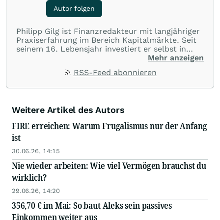
Autor folgen
Philipp Gilg ist Finanzredakteur mit langjähriger
Praxiserfahrung im Bereich Kapitalmärkte. Seit
seinem 16. Lebensjahr investiert er selbst in
Aktien, ETFs und festverzinsliche
Mehr anzeigen
Anlageprodukte – ein Hintergrund, der ihm eine
RSS-Feed abonnieren
besonders praxisnahe Perspektive auf Chancen,
Strukturen und Risiken verschiedener
Anlageklassen verleiht. Auf wallstreetONLINE
schreibt er regelmäßig in der Kategorie Festzins.
Weitere Artikel des Autors
Dort zeigt er, wie regulierte europäische
Plattformen feste Zinsen, klare Sicherheiten und
FIRE erreichen: Warum Frugalismus nur der Anfang
transparente Abläufe für Privatanleger
ist
zugänglich machen.
30.06.26, 14:15
Erfahren Sie hier mehr über regulierte
festverzinsliche Anlageprodukte und die
Nie wieder arbeiten: Wie viel Vermögen brauchst du
Plattformen, die sie anbieten
wirklich?
29.06.26, 14:20
356,70 € im Mai: So baut Aleks sein passives
Einkommen weiter aus