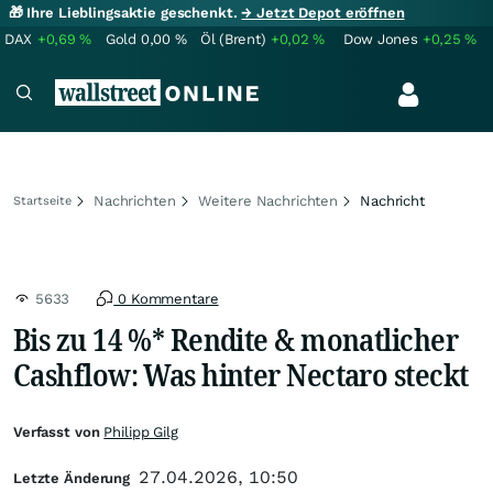
🎁 Ihre Lieblingsaktie geschenkt.
→ Jetzt Depot eröffnen
DAX
+0,69
%
Gold
0,00
%
Öl (Brent)
+0,02
%
Dow Jones
+0,25
%
Nachrichten
Weitere Nachrichten
Nachricht
Startseite
5633
0 Kommentare
Bis zu 14 %* Rendite & monatlicher
Cashflow: Was hinter Nectaro steckt
Verfasst von
Philipp Gilg
27.04.2026, 10:50
Letzte Änderung