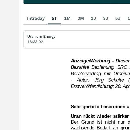
Intraday
5T
1M
3M
1J
3J
5J
1
Uranium Energy
18:33:02
Anzeige/Werbung – Dieser 
Bezahlte Beziehung: SRC sw
Beratervertrag mit Urani
·
Autor: Jörg Schulte
Erstveröffentlichung: 28. Ap
Sehr geehrte Leserinnen u
Uran rückt wieder stärker
Der Grund ist nicht nur
wachsende Bedarf an
gru