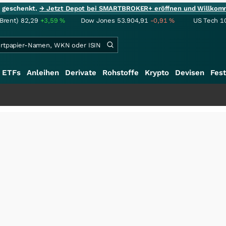
ie geschenkt.
→ Jetzt Depot bei SMARTBROKER+ eröffnen und Willkom
(Brent)
82,29
+3,59
%
Dow Jones
53.904,91
-0,91
%
US Tech 1
ETFs
Anleihen
Derivate
Rohstoffe
Krypto
Devisen
Fest
++