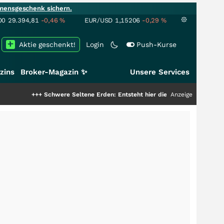
mensgeschenk sichern.
00
29.394,81
-0,46
%
EUR/USD
1,15206
-0,29
%
Aktie geschenkt!
Login
Push-Kurse
zins
Broker-Magazin ✨
Unsere Services
+
Schwere Seltene Erden: Entsteht hier die nächste Milliardenstory?
Anzeige
+++