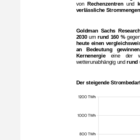
von
Rechenzentren
und
k
verlässliche Strommenge
Goldman Sachs Researc
2030
um
rund 160 %
gege
heute einen vergleichsweis
an Bedeutung gewinnen
Kernenergie
eine der we
wetterunabhängig und
rund 
Der steigende Strombedar