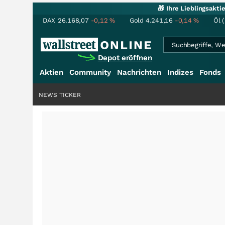
🎁 Ihre Lieblingsakt
DAX
26.168,07
-0,12
%
Gold
4.241,16
-0,14
%
Öl 
Depot eröffnen
Aktien
Community
Nachrichten
Indizes
Fonds
NEWS TICKER