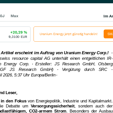
0J
Max
Im Ar
+20,29
%
SM
Uranium Energy jetzt günstig handeln!
9,3100
EUR
Artikel erscheint im Auftrag von Uranium Energy Corp.! ·
iss resource capital AG unterhält einen entgeltlichen IR-
um Energy Corp.
·
Ersteller: JS Research GmbH, Olsberg
 (GF JS Research GmbH)
·
Vergütung durch SRC
·
ril 2026, 5:37 Uhr Europa/Berlin
·
nd Leser,
 in den Fokus
von Energiepolitik, Industrie und Kapitalmarkt.
 die Debatte um
Versorgungssicherheit
, sondern auch der
ndlastfähigem, CO2-armem Strom
. Besonders der Ausbau