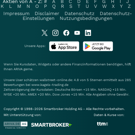
Aktien von A - Z:
#
A
B
C
D
E
F
G
H
I
J
K
L
M
N
O
P
Q
R
S
T
U
V
W
X
Y
Z
Impressum
Disclaimer
Datenschutz
Datenschutz-
Einstellungen
Nutzungsbedingungen
Unsere Apps:
Wenn Sie Kursdaten, Widgets oder andere Finanzinformationen benötigen, hilft
Ihnen
ARIVA
gerne.
Unsere User schätzen wallstreet-online.de: 4.8 von 5 Sternen ermittelt aus 285
Bewertungen bei www.kagels-trading.de
Zeitverzögerung der Kursdaten: Deutsche Börsen +15 Min. NASDAQ +15 Min.
NYSE +20 Min. AMEX +20 Min. Dow Jones +15 Min. Alle Angaben ohne Gewähr.
Copyright © 1998-2026 Smartbroker Holding AG - Alle Rechte vorbehalten.
Mit Unterstützung von:
Daten & Kurse von: