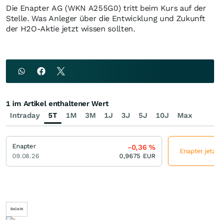
Die Enapter AG (WKN A255G0) tritt beim Kurs auf der
Stelle. Was Anleger über die Entwicklung und Zukunft
der H2O-Aktie jetzt wissen sollten.
1 im Artikel enthaltener Wert
Intraday
5T
1M
3M
1J
3J
5J
10J
Max
Enapter
-0,36
%
Enapter jetzt
09.08.26
0,9675
EUR
Beliebt