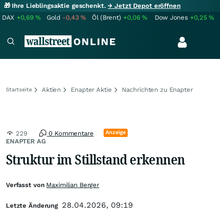
🎁 Ihre Lieblingsaktie geschenkt.
→ Jetzt Depot eröffnen
DAX
+0,69
%
Gold
-0,43
%
Öl (Brent)
+0,06
%
Dow Jones
+0,25
%
Aktien
Enapter Aktie
Nachrichten zu Enapter
Startseite
Anzeige
229
0 Kommentare
ENAPTER AG
Struktur im Stillstand erkennen
Verfasst von
Maximilian Berger
28.04.2026, 09:19
Letzte Änderung