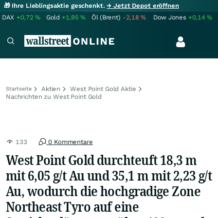
🎁 Ihre Lieblingsaktie geschenkt.
→ Jetzt Depot eröffnen
DAX
+0,72
%
Gold
+1,95
%
Öl (Brent)
-2,18
%
Dow Jones
+0,14
%
Aktien
West Point Gold Aktie
Startseite
Nachrichten zu West Point Gold
133
0 Kommentare
West Point Gold durchteuft 18,3 m
mit 6,05 g/t Au und 35,1 m mit 2,23 g/t
Au, wodurch die hochgradige Zone
Northeast Tyro auf eine