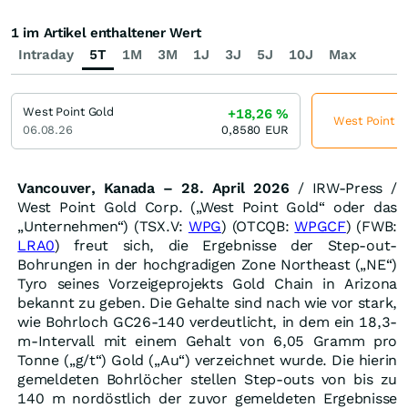
1 im Artikel enthaltener Wert
Intraday
5T
1M
3M
1J
3J
5J
10J
Max
West Point Gold
+18,26
%
West Point Go
06.08.26
0,8580
EUR
Vancouver, Kanada – 28. April 2026
/ IRW-Press /
West Point Gold Corp. („West Point Gold“ oder das
„Unternehmen“) (TSX.V:
WPG
) (OTCQB:
WPGCF
) (FWB:
LRA0
) freut sich, die Ergebnisse der Step-out-
Bohrungen in der hochgradigen Zone Northeast („NE“)
Tyro seines Vorzeigeprojekts Gold Chain in Arizona
bekannt zu geben. Die Gehalte sind nach wie vor stark,
wie Bohrloch GC26-140 verdeutlicht, in dem ein 18,3-
m-Intervall mit einem Gehalt von 6,05 Gramm pro
Tonne („g/t“) Gold („Au“) verzeichnet wurde. Die hierin
gemeldeten Bohrlöcher stellen Step-outs von bis zu
140 m nordöstlich der zuvor gemeldeten Ergebnisse