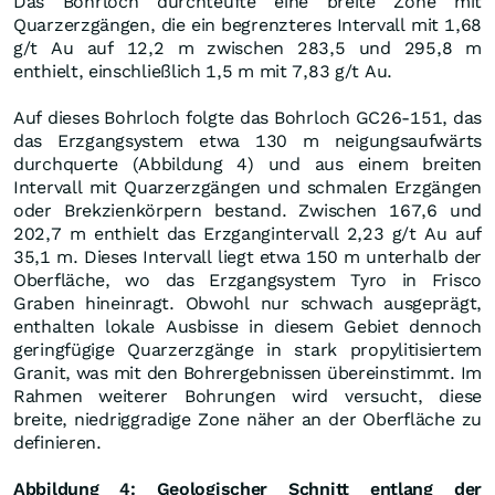
Das Bohrloch durchteufte eine breite Zone mit
Quarzerzgängen, die ein begrenzteres Intervall mit 1,68
g/t Au auf 12,2 m zwischen 283,5 und 295,8 m
enthielt, einschließlich 1,5 m mit 7,83 g/t Au.
Auf dieses Bohrloch folgte das Bohrloch GC26-151, das
das Erzgangsystem etwa 130 m neigungsaufwärts
durchquerte (Abbildung 4) und aus einem breiten
Intervall mit Quarzerzgängen und schmalen Erzgängen
oder Brekzienkörpern bestand. Zwischen 167,6 und
202,7 m enthielt das Erzgangintervall 2,23 g/t Au auf
35,1 m. Dieses Intervall liegt etwa 150 m unterhalb der
Oberfläche, wo das Erzgangsystem Tyro in Frisco
Graben hineinragt. Obwohl nur schwach ausgeprägt,
enthalten lokale Ausbisse in diesem Gebiet dennoch
geringfügige Quarzerzgänge in stark propylitisiertem
Granit, was mit den Bohrergebnissen übereinstimmt. Im
Rahmen weiterer Bohrungen wird versucht, diese
breite, niedriggradige Zone näher an der Oberfläche zu
definieren.
Abbildung 4: Geologischer Schnitt entlang der