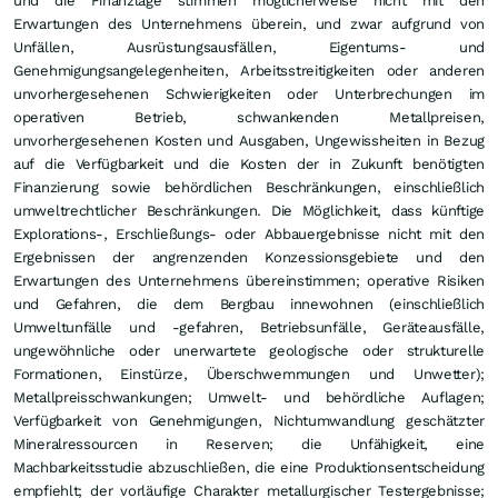
und die Finanzlage stimmen möglicherweise nicht mit den
Erwartungen des Unternehmens überein, und zwar aufgrund von
Unfällen, Ausrüstungsausfällen, Eigentums- und
Genehmigungsangelegenheiten, Arbeitsstreitigkeiten oder anderen
unvorhergesehenen Schwierigkeiten oder Unterbrechungen im
operativen Betrieb, schwankenden Metallpreisen,
unvorhergesehenen Kosten und Ausgaben, Ungewissheiten in Bezug
auf die Verfügbarkeit und die Kosten der in Zukunft benötigten
Finanzierung sowie behördlichen Beschränkungen, einschließlich
umweltrechtlicher Beschränkungen. Die Möglichkeit, dass künftige
Explorations-, Erschließungs- oder Abbauergebnisse nicht mit den
Ergebnissen der angrenzenden Konzessionsgebiete und den
Erwartungen des Unternehmens übereinstimmen; operative Risiken
und Gefahren, die dem Bergbau innewohnen (einschließlich
Umweltunfälle und -gefahren, Betriebsunfälle, Geräteausfälle,
ungewöhnliche oder unerwartete geologische oder strukturelle
Formationen, Einstürze, Überschwemmungen und Unwetter);
Metallpreisschwankungen; Umwelt- und behördliche Auflagen;
Verfügbarkeit von Genehmigungen, Nichtumwandlung geschätzter
Mineralressourcen in Reserven; die Unfähigkeit, eine
Machbarkeitsstudie abzuschließen, die eine Produktionsentscheidung
empfiehlt; der vorläufige Charakter metallurgischer Testergebnisse;