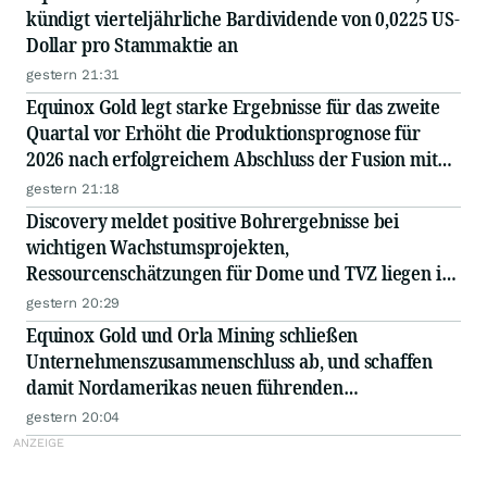
kündigt vierteljährliche Bardividende von 0,0225 US-
Dollar pro Stammaktie an
gestern 21:31
Equinox Gold legt starke Ergebnisse für das zweite
Quartal vor Erhöht die Produktionsprognose für
2026 nach erfolgreichem Abschluss der Fusion mit
Orla Mining Quartalsdividende um 50 % erhöht
gestern 21:18
Discovery meldet positive Bohrergebnisse bei
wichtigen Wachstumsprojekten,
Ressourcenschätzungen für Dome und TVZ liegen im
Zeitplan für Ende 2026
gestern 20:29
Equinox Gold und Orla Mining schließen
Unternehmenszusammenschluss ab, und schaffen
damit Nordamerikas neuen führenden
Goldproduzenten
gestern 20:04