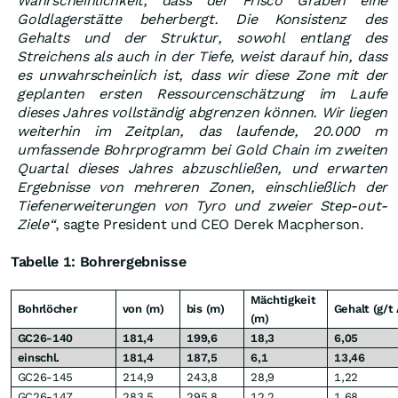
Wahrscheinlichkeit, dass der Frisco Graben eine
Goldlagerstätte beherbergt. Die Konsistenz des
Gehalts und der Struktur, sowohl entlang des
Streichens als auch in der Tiefe, weist darauf hin, dass
es unwahrscheinlich ist, dass wir diese Zone mit der
geplanten ersten Ressourcenschätzung im Laufe
dieses Jahres vollständig abgrenzen können. Wir liegen
weiterhin im Zeitplan, das laufende, 20.000 m
umfassende Bohrprogramm bei Gold Chain im zweiten
Quartal dieses Jahres abzuschließen, und erwarten
Ergebnisse von mehreren Zonen, einschließlich der
Tiefenerweiterungen von Tyro und zweier Step-out-
Ziele“
, sagte President und CEO Derek Macpherson.
Tabelle 1: Bohrergebnisse
Mächtigkeit
Bohrlöcher
von (m)
bis (m)
Gehalt (g/t
(m)
GC26-140
181,4
199,6
18,3
6,05
einschl.
181,4
187,5
6,1
13,46
GC26-145
214,9
243,8
28,9
1,22
GC26-147
283,5
295,8
12,2
1,68