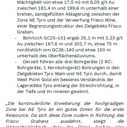
Mächtigkeit von etwa 17,5 m) mit 6,05 g/t Au
zwischen 181,4 m und 199,6 m unterhalb einer
breiten, sandgefüllten Ablagerung zwischen der
Zone NE Tyro und der Verwerfung Frisco Mine,
einer Begrenzungsstruktur des Zielgebiets Frisco
Graben.
Bohrloch GC25-151 ergab 35,1 m mit 2,23 g/t
-
Au zwischen 167,6 m und 202,7 m, etwa 75 m
nordöstlich von GC26-140 und etwa 150 m
unterhalb des Oberflächenalluviums.
Derzeit führen alle drei Bohrgeräte (2 RC-
-
Bohrgeräte, 1 Kernbohrgerät) Bohrungen in den
Zielgebieten Tyro Main und NE Tyro durch, damit
West Point Gold ein besseres Verständnis der
Lagerstätte Tyro entlang der Streichrichtung, in
der Tiefe und im Inneren gewinnt.
„Die kontinuierliche Erweiterung der hochgradigen
Zone bei NE Tyro ist ein gutes Omen für die erste
Ressource. Da sich diese Zone zudem in Richtung des
Frisco Grabens ausdehnt, steigt die