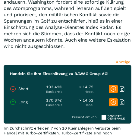
andauern. Washington fordert eine sofortige Klärung
des Atomprogramms, während Teheran auf Zeit spielt
und priorisiert, den militärischen Konflikt sowie die
Spannungen im Golf zu entschärfen, hieß es in einer
Einschätzung des Analyse-Dienstes Index Radar. Es
mehren sich die Stimmen, dass der Konflikt noch einige
Wochen andauern könnte. Auch eine weitere Eskalation
wird nicht ausgeschlossen.
Anzeige
Handeln Sie Ihre Einschätzung zu BAWAG Group AG!
193,42€
× 14,75
Short
Basispreis
Hebel
170,87€
× 14,52
Long
Basispreis
Hebel
Präsentiert von
Im Durchschnitt erleiden 7 von 10 Kleinanlegern Verluste beim
Handel mit Turbo-Zertifikaten. Turbo-Zertifikate sind hoch