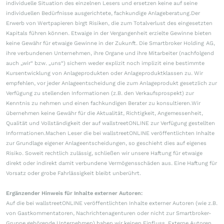
individuelle Situation des einzelnen Lesers und ersetzen keine auf seine
individuellen Bedürfnisse ausgerichtete, fachkundige Anlageberatung.Der
Erwerb von Wertpapieren birgt Risiken, die zum Totalverlust des eingesetzten
Kapitals führen können. Etwaige in der Vergangenheit erzielte Gewinne bieten
keine Gewähr für etwaige Gewinne in der Zukunft. Die Smartbroker Holding AG,
ihre verbundenen Unternehmen, ihre Organe und ihre Mitarbeiter (nachfolgend
auch „wir“ bzw. „uns“) sichern weder explizit noch implizit eine bestimmte
Kursentwicklung von Anlageprodukten oder Anlageproduktklassen zu. Wir
empfehlen, vor jeder Anlageentscheidung die zum Anlageprodukt gesetzlich zur
Verfügung zu stellenden Informationen (z.B. den Verkaufsprospekt) zur
Kenntnis zu nehmen und einen fachkundigen Berater zu konsultieren.Wir
übernehmen keine Gewähr für die Aktualität, Richtigkeit, Angemessenheit,
Qualität und Vollständigkeit der auf wallstreetONLINE zur Verfügung gestellten
Informationen.Machen Leser die bei wallstreetONLINE veröffentlichten Inhalte
zur Grundlage eigener Anlageentscheidungen, so geschieht dies auf eigenes
Risiko. Soweit rechtlich zulässig, schließen wir unsere Haftung für etwaige
direkt oder indirekt damit verbundene Vermögensschäden aus. Eine Haftung für
Vorsatz oder grobe Fahrlässigkeit bleibt unberührt.
Ergänzender Hinweis für Inhalte externer Autoren:
Auf die bei wallstreetONLINE veröffentlichten Inhalte externer Autoren (wie z.B.
von Gastkommentatoren, Nachrichtenagenturen oder nicht zur Smartbroker-
Gruppe gehörende Unternehmen) haben wir keinen Einfluss. Externe Autoren