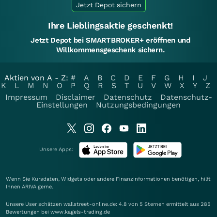
Jetzt Depot sichern
Ihre Lieblingsaktie geschenkt!
Jetzt Depot bei SMARTBROKER+ eröffnen und
Willkommensgeschenk sichern.
Aktien von A - Z:
#
A
B
C
D
E
F
G
H
I
J
K
L
M
N
O
P
Q
R
S
T
U
V
W
X
Y
Z
Impressum
Disclaimer
Datenschutz
Datenschutz-
Einstellungen
Nutzungsbedingungen
Unsere Apps:
Wenn Sie Kursdaten, Widgets oder andere Finanzinformationen benötigen, hilft
Ihnen
ARIVA
gerne.
Unsere User schätzen wallstreet-online.de: 4.8 von 5 Sternen ermittelt aus 285
Bewertungen bei www.kagels-trading.de