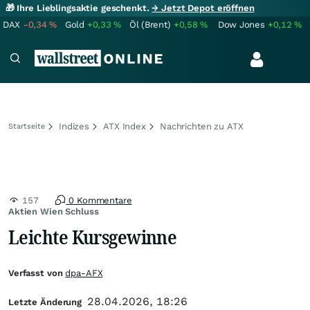
🎁 Ihre Lieblingsaktie geschenkt.
→ Jetzt Depot eröffnen
DAX
-0,34
%
Gold
+0,33
%
Öl (Brent)
+0,58
%
Dow Jones
+0,12
%
Indizes
ATX Index
Nachrichten zu ATX
Startseite
157
0 Kommentare
Aktien Wien Schluss
Leichte Kursgewinne
Verfasst von
dpa-AFX
28.04.2026, 18:26
Letzte Änderung