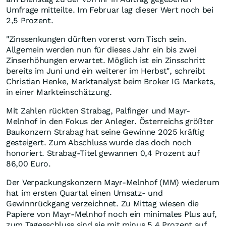
Umfrage mitteilte. Im Februar lag dieser Wert noch bei
2,5 Prozent.
"Zinssenkungen dürften vorerst vom Tisch sein.
Allgemein werden nun für dieses Jahr ein bis zwei
Zinserhöhungen erwartet. Möglich ist ein Zinsschritt
bereits im Juni und ein weiterer im Herbst", schreibt
Christian Henke, Marktanalyst beim Broker IG Markets,
in einer Markteinschätzung.
Mit Zahlen rückten Strabag, Palfinger und Mayr-
Melnhof in den Fokus der Anleger. Österreichs größter
Baukonzern Strabag hat seine Gewinne 2025 kräftig
gesteigert. Zum Abschluss wurde das doch noch
honoriert. Strabag-Titel gewannen 0,4 Prozent auf
86,00 Euro.
Der Verpackungskonzern Mayr-Melnhof (MM) wiederum
hat im ersten Quartal einen Umsatz- und
Gewinnrückgang verzeichnet. Zu Mittag wiesen die
Papiere von Mayr-Melnhof noch ein minimales Plus auf,
zum Tagesschluss sind sie mit minus 5,4 Prozent auf