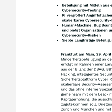
Beteiligung mit Mitteln aus 
Cybersecurity-Testing
KI vergrößert Angriffsfläch
skalierbaren Cybersecurity
Human+Machine: Bug Bounty 
und bietet Organisationen 
Cybersecurity-Risiken
Siebte Langfristige Beteili
Frankfurt am Main, 29. April
Minderheitsbeteiligung an de
erfolgt im Rahmen einer Langf
aus der Bilanz der DBAG. BBS,
Hacking, intelligentes Secur
Sicherheitsplattform Cyber R
skalierbare Security-Assess
und das ohne interne Spezial
gemeinsam mit dem Lead-Inv
Kapitalerhöhung, die aussc
zugutekommen soll. Direttiss
Zürich und München und mit 