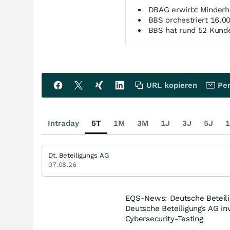
DBAG erwirbt Minderhe
BBS orchestriert 16.00
BBS hat rund 52 Kund
URL kopieren
Per
Intraday
5T
1M
3M
1J
3J
5J
1
Dt. Beteiligungs AG
07.08.26
EQS-News: Deutsche Beteilig
Deutsche Beteiligungs AG inv
Cybersecurity-Testing