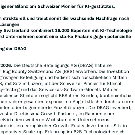
eigener Bilanz am Schweizer Pionier für KI-gestütztes,
en strukturell und treibt somit die wachsende Nachfrage nach
-Lösungen
Switzerland kombiniert 16.000 Experten mit KI-Technologie
und Unternehmen somit eine starke Phalanx gegen potenzielle
gung der DBAG
 2026.
Die Deutsche Beteiligungs AG (DBAG) hat eine
r Bug Bounty Switzerland AG (BBS) erworben. Die Investition
ristigen Beteiligung und bedient sich ausschließlich Mitteln
 mit Sitz in Luzern, ist der Schweizer Pionier für Ethical
ity-Testing und das Service-as-Software-Modell. Mit der
esilience Shield ermöglicht BBS ihren Kunden, kontinuierliche,
ments ihrer gesamten exponierten Angriffsfläche durchzuführen
isten oder fragmentierte Einzellösungen. Die DBAG investiert,
estor Direttissima Growth Partners, im Rahmen einer
hließlich dem weiteren Wachstum des Unternehmens
ima ist ein europäischer Growth-Equity-Investor mit Sitz in
operativer Scale-up-Erfahrung im B2B-Technologiebereich.