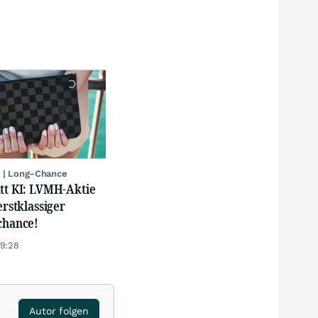
 | Long-Chance
att KI: LVMH-Aktie
erstklassiger
chance!
19:28
Autor folgen