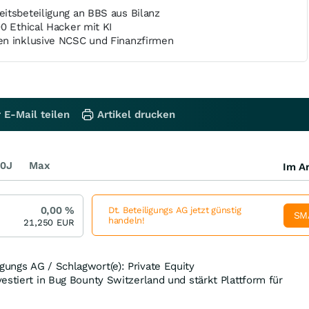
itsbeteiligung an BBS aus Bilanz
0 Ethical Hacker mit KI
en inklusive NCSC und Finanzfirmen
 E-Mail teilen
Artikel drucken
0J
Max
Im Ar
0,00
%
Dt. Beteiligungs AG jetzt günstig
SM
handeln!
21,250
EUR
ungs AG / Schlagwort(e): Private Equity
estiert in Bug Bounty Switzerland und stärkt Plattform für