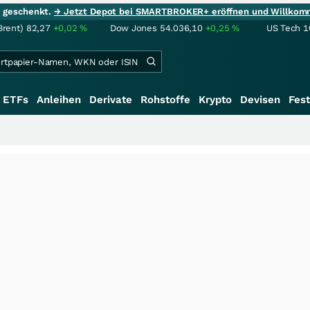
ie geschenkt.
→ Jetzt Depot bei SMARTBROKER+ eröffnen und Willkom
Brent)
82,27
+0,02
%
Dow Jones
54.036,10
+0,25
%
US Tech 1
ETFs
Anleihen
Derivate
Rohstoffe
Krypto
Devisen
Fest