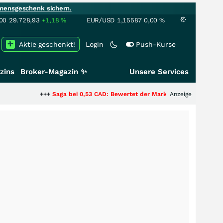
mensgeschenk sichern.
00
29.728,93
+1,18
%
EUR/USD
1,15587
0,00
%
Aktie geschenkt!
Login
Push-Kurse
zins
Broker-Magazin ✨
Unsere Services
+++
Saga bei 0,53 CAD: Bewertet der Markt noch immer nur die Hälfte de
Anzeige