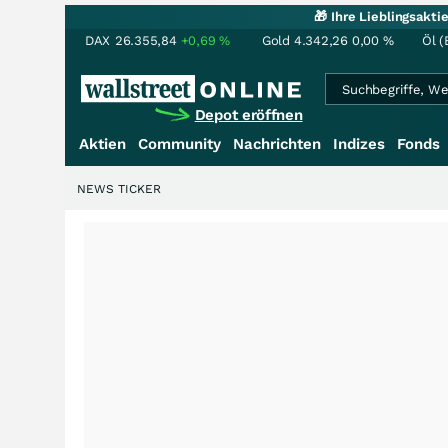
🎁 Ihre Lieblingsakt
DAX
26.355,84
+0,69
%
Gold
4.342,26
0,00
%
Öl (
Depot eröffnen
Aktien
Community
Nachrichten
Indizes
Fonds
NEWS TICKER