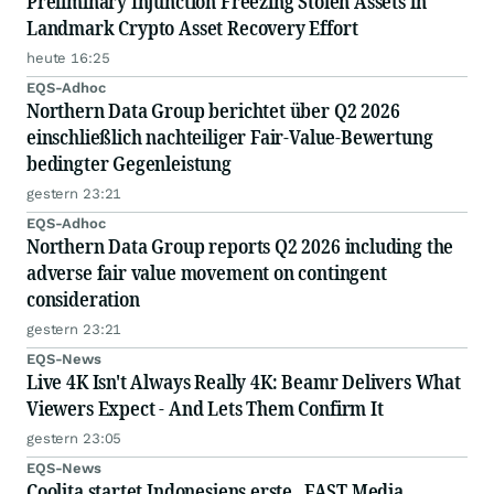
Preliminary Injunction Freezing Stolen Assets in
Landmark Crypto Asset Recovery Effort
heute 16:25
EQS-Adhoc
Northern Data Group berichtet über Q2 2026
einschließlich nachteiliger Fair-Value-Bewertung
bedingter Gegenleistung
gestern 23:21
EQS-Adhoc
Northern Data Group reports Q2 2026 including the
adverse fair value movement on contingent
consideration
gestern 23:21
EQS-News
Live 4K Isn't Always Really 4K: Beamr Delivers What
Viewers Expect - And Lets Them Confirm It
gestern 23:05
EQS-News
Coolita startet Indonesiens erste „FAST Media