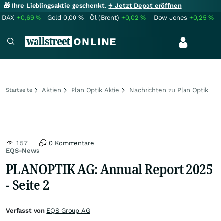
🎁 Ihre Lieblingsaktie geschenkt.
→ Jetzt Depot eröffnen
DAX
+0,69
%
Gold
0,00
%
Öl (Brent)
+0,02
%
Dow Jones
+0,25
%
Aktien
Plan Optik Aktie
Nachrichten zu Plan Optik
Startseite
157
0 Kommentare
EQS-News
PLANOPTIK AG: Annual Report 2025
- Seite 2
Verfasst von
EQS Group AG