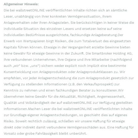
Allgemeiner Hinweis:
Die bei wallstreetONLINE veröffentlichten Inhalte richten sich an sämtliche
Leser, unabhängig von ihrer konkreten Vermögenssituation, ihrem
Anlageverhalten oder ihren Anlagezielen. Sie berücksichtigen in keiner Weise die
individuelle Situation des einzelnen Lesers und ersetzen keine auf seine
individuellen Bedürfnisse ausgerichtete, fachkundige Anlageberatung.Der
Erwerb von Wertpapieren birgt Risiken, die zum Totalverlust des eingesetzten
Kapitals führen können. Etwaige in der Vergangenheit erzielte Gewinne bieten
keine Gewähr für etwaige Gewinne in der Zukunft. Die Smartbroker Holding AG,
ihre verbundenen Unternehmen, ihre Organe und ihre Mitarbeiter (nachfolgend
auch „wir“ bzw. „uns“) sichern weder explizit noch implizit eine bestimmte
Kursentwicklung von Anlageprodukten oder Anlageproduktklassen zu. Wir
empfehlen, vor jeder Anlageentscheidung die zum Anlageprodukt gesetzlich zur
Verfügung zu stellenden Informationen (z.B. den Verkaufsprospekt) zur
Kenntnis zu nehmen und einen fachkundigen Berater zu konsultieren.Wir
übernehmen keine Gewähr für die Aktualität, Richtigkeit, Angemessenheit,
Qualität und Vollständigkeit der auf wallstreetONLINE zur Verfügung gestellten
Informationen.Machen Leser die bei wallstreetONLINE veröffentlichten Inhalte
zur Grundlage eigener Anlageentscheidungen, so geschieht dies auf eigenes
Risiko. Soweit rechtlich zulässig, schließen wir unsere Haftung für etwaige
direkt oder indirekt damit verbundene Vermögensschäden aus. Eine Haftung für
Vorsatz oder grobe Fahrlässigkeit bleibt unberührt.