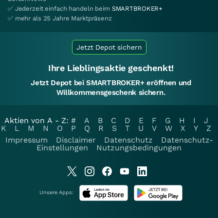
✅ Jederzeit einfach handeln beim
SMARTBROKER+
✅ mehr als 25 Jahre Marktpräsenz
Jetzt Depot sichern
Ihre Lieblingsaktie geschenkt!
Jetzt Depot bei SMARTBROKER+ eröffnen und
Willkommensgeschenk sichern.
Aktien von A - Z:
#
A
B
C
D
E
F
G
H
I
J
K
L
M
N
O
P
Q
R
S
T
U
V
W
X
Y
Z
Impressum
Disclaimer
Datenschutz
Datenschutz-
Einstellungen
Nutzungsbedingungen
Unsere Apps: