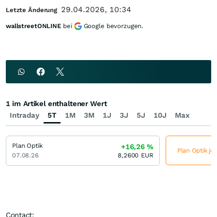
29.04.2026, 10:34
Letzte Änderung
wallstreetONLINE
bei
Google bevorzugen.
1 im Artikel enthaltener Wert
Intraday
5T
1M
3M
1J
3J
5J
10J
Max
Plan Optik
+16,26
%
Plan Optik je
07.08.26
8,2600
EUR
Contact: