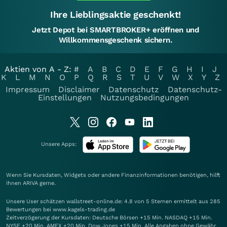
Ihre Lieblingsaktie geschenkt!
Jetzt Depot bei SMARTBROKER+ eröffnen und
Willkommensgeschenk sichern.
Aktien von A - Z:
#
A
B
C
D
E
F
G
H
I
J
K
L
M
N
O
P
Q
R
S
T
U
V
W
X
Y
Z
Impressum
Disclaimer
Datenschutz
Datenschutz-
Einstellungen
Nutzungsbedingungen
Unsere Apps:
Wenn Sie Kursdaten, Widgets oder andere Finanzinformationen benötigen, hilft
Ihnen
ARIVA
gerne.
Unsere User schätzen wallstreet-online.de: 4.8 von 5 Sternen ermittelt aus 285
Bewertungen bei www.kagels-trading.de
Zeitverzögerung der Kursdaten: Deutsche Börsen +15 Min. NASDAQ +15 Min.
NYSE +20 Min. AMEX +20 Min. Dow Jones +15 Min. Alle Angaben ohne Gewähr.