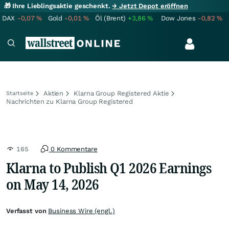
🎁 Ihre Lieblingsaktie geschenkt.
→ Jetzt Depot eröffnen
DAX
-0,07
%
Gold
-0,01
%
Öl (Brent)
+3,86
%
Dow Jones
-0,82
%
Aktien
Klarna Group Registered Aktie
Startseite
Nachrichten zu Klarna Group Registered
165
0 Kommentare
Klarna to Publish Q1 2026 Earnings
on May 14, 2026
Verfasst von
Business Wire (engl.)