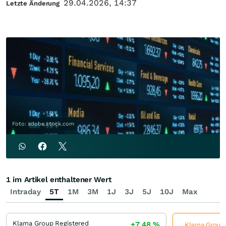
29.04.2026, 14:37
Letzte Änderung
Foto: adobe.stock.com
1 im Artikel enthaltener Wert
Intraday
5T
1M
3M
1J
3J
5J
10J
Max
Klarna Group Registered
+7,48
%
Klarna Group 