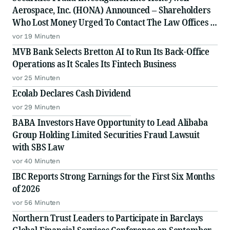
Aerospace, Inc. (HONA) Announced – Shareholders
Who Lost Money Urged To Contact The Law Offices of
Frank R. Cruz
vor 19 Minuten
MVB Bank Selects Bretton AI to Run Its Back-Office
Operations as It Scales Its Fintech Business
vor 25 Minuten
Ecolab Declares Cash Dividend
vor 29 Minuten
BABA Investors Have Opportunity to Lead Alibaba
Group Holding Limited Securities Fraud Lawsuit
with SBS Law
vor 40 Minuten
IBC Reports Strong Earnings for the First Six Months
of 2026
vor 56 Minuten
Northern Trust Leaders to Participate in Barclays