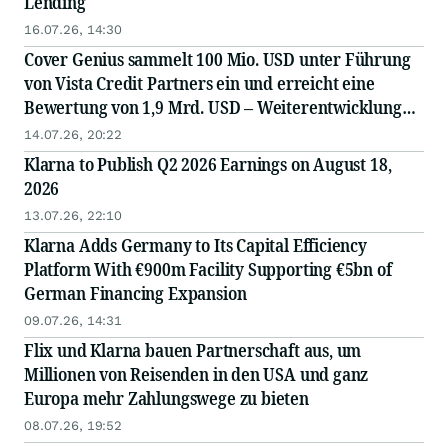
Lending
16.07.26, 14:30
Cover Genius sammelt 100 Mio. USD unter Führung
von Vista Credit Partners ein und erreicht eine
Bewertung von 1,9 Mrd. USD – Weiterentwicklung
der „AI-First“-Plattform und globale Expansion
14.07.26, 20:22
Klarna to Publish Q2 2026 Earnings on August 18,
2026
13.07.26, 22:10
Klarna Adds Germany to Its Capital Efficiency
Platform With €900m Facility Supporting €5bn of
German Financing Expansion
09.07.26, 14:31
Flix und Klarna bauen Partnerschaft aus, um
Millionen von Reisenden in den USA und ganz
Europa mehr Zahlungswege zu bieten
08.07.26, 19:52