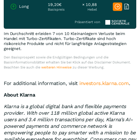
19,20€
× 10,88
Long
Basispreis
Hebel
Präsentiert von
Im Durchschnitt erleiden 7 von 10 Kleinanlegern Verluste beim
Handel mit Turbo-Zertifikaten. Turbo-Zertifikate sind hoch
risikoreiche Produkte und nicht für langfristige Anlagestrategien
geeignet.
Den Basisprospekt sowie die Endgültigen Bedingungen und die
Basisinformationsblätter erhalten Sie bei Klick auf das Disclaimer Dokument.
Beachten Sie auch die
weiteren Hinweise
zu dieser Werbung.
For additional information, visit
investors.klarna.com
.
About Klarna
Klarna is a global digital bank and flexible payments
provider. With over 118 million global active Klarna
users and 3.4 million transactions per day, Klarna’s AI-
powered payments and commerce network is
empowering people to pay smarter with a mission to be
available everywhere for everything. Consumers can pay