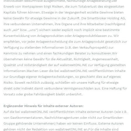
individuellen Bedürfnisse ausgerichtete, fachkundige Anlageberatung.Der
Erwerb von Wertpapieren birgt Risiken, die zum Totalverlust des eingesetzten
Kapitals führen können. Etwaige in der Vergangenheit erzielte Gewinne bieten
keine Gewähr für etwaige Gewinne in der Zukunft. Die Smartbroker Holding AG,
ihre verbundenen Unternehmen, ihre Organe und ihre Mitarbeiter (nachfolgend
auch „wir“ bzw. „uns“) sichern weder explizit noch implizit eine bestimmte
Kursentwicklung von Anlageprodukten oder Anlageproduktklassen zu. Wir
empfehlen, vor jeder Anlageentscheidung die zum Anlageprodukt gesetzlich zur
Verfügung zu stellenden Informationen (z.B. den Verkaufsprospekt) zur
Kenntnis zu nehmen und einen fachkundigen Berater zu konsultieren.Wir
übernehmen keine Gewähr für die Aktualität, Richtigkeit, Angemessenheit,
Qualität und Vollständigkeit der auf wallstreetONLINE zur Verfügung gestellten
Informationen.Machen Leser die bei wallstreetONLINE veröffentlichten Inhalte
zur Grundlage eigener Anlageentscheidungen, so geschieht dies auf eigenes
Risiko. Soweit rechtlich zulässig, schließen wir unsere Haftung für etwaige
direkt oder indirekt damit verbundene Vermögensschäden aus. Eine Haftung für
Vorsatz oder grobe Fahrlässigkeit bleibt unberührt.
Ergänzender Hinweis für Inhalte externer Autoren:
Auf die bei wallstreetONLINE veröffentlichten Inhalte externer Autoren (wie z.B.
von Gastkommentatoren, Nachrichtenagenturen oder nicht zur Smartbroker-
Gruppe gehörende Unternehmen) haben wir keinen Einfluss. Externe Autoren
gehören nicht der Redaktion von wallstreetONLINE an.Für die Inhalte sind