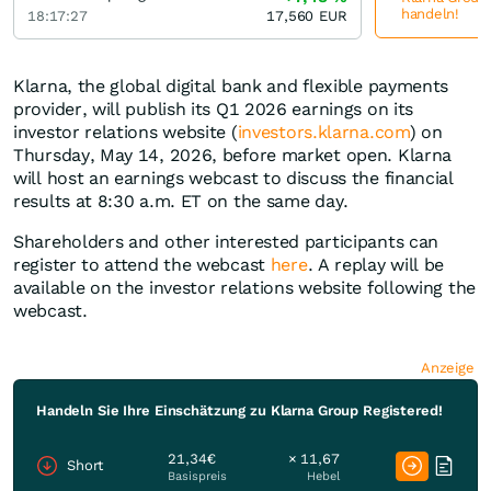
handeln!
18:17:27
17,560
EUR
Klarna, the global digital bank and flexible payments
provider, will publish its Q1 2026 earnings on its
investor relations website (
investors.klarna.com
) on
Thursday, May 14, 2026, before market open. Klarna
will host an earnings webcast to discuss the financial
results at 8:30 a.m. ET on the same day.
Shareholders and other interested participants can
register to attend the webcast
here
. A replay will be
available on the investor relations website following the
webcast.
Anzeige
Handeln Sie Ihre Einschätzung zu Klarna Group Registered!
21,34€
× 11,67
Short
Basispreis
Hebel