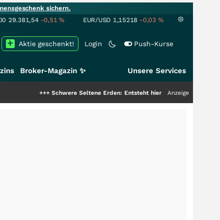
mensgeschenk sichern.
00
29.381,54
-0,51
%
EUR/USD
1,15218
-0,03
%
Aktie geschenkt!
Login
Push-Kurse
zins
Broker-Magazin ✨
Unsere Services
+++
Schwere Seltene Erden: Entsteht hier die nächste Milliardenstory?
Anzeige