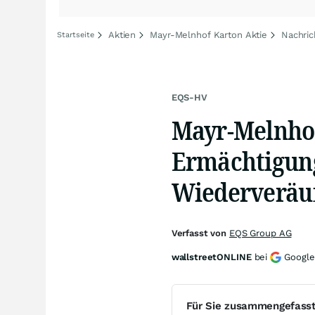
Aktien
Mayr-Melnhof Karton Aktie
Nachric
Startseite
EQS-HV
Mayr-Melnho
Ermächtigung
Wiederveräuß
Verfasst von
EQS Group AG
wallstreetONLINE
bei
Google
Für Sie zusammengefass