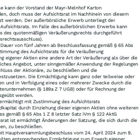
e kann der Vorstand der Mayr-Melnhof Karton
ßen, doch muss der Aufsichtsrat im Nachhinein von diesem
zt werden. Der außerbörsliche Erwerb unterliegt der
Aufsichtsrats. Im Falle des außerbörslichen Erwerbs kann
ss des quotenmäßigen Veräußerungsrechts durchgeführt
rechtsausschluss).
e Dauer von fünf Jahren ab Beschlussfassung gemäß § 65 Abs
timmung des Aufsichtsrats für die Veräußerung
 eigener Aktien eine andere Art der Veräußerung als über die
tliches Angebot, unter sinngemäßer Anwendung der Regelungen
hluss der Aktionäre, zu beschließen und die
stzusetzen. Die Ermächtigung kann ganz oder teilweise oder
en und in Verfolgung eines oder mehrerer Zwecke durch die
chterunternehmen (§ 189a Z 7 UGB) oder für Rechnung der
usgeübt werden.
 ermächtigt mit Zustimmung des Aufsichtsrats
ndkapital durch Einziehung dieser eigenen Aktien ohne weiteren
 gemäß § 65 Abs 1 Z 8 letzter Satz iVm § 122 AktG
srat ist ermächtigt Änderungen der Satzung, die sich durch die
en, zu beschließen.
mit Hauptversammlungsbeschluss vom 24. April 2024 zum 9.
eilten entsprechenden Ermächtigung zum Erwerb eigener