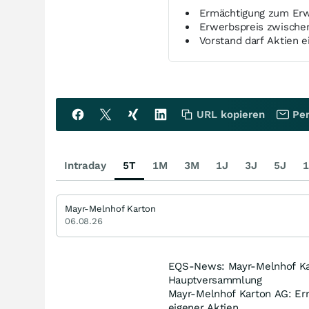
Ermächtigung zum Erwe
Erwerbspreis zwische
Vorstand darf Aktien 
URL kopieren
Per
Intraday
5T
1M
3M
1J
3J
5J
1
Mayr-Melnhof Karton
06.08.26
EQS-News: Mayr-Melnhof Ka
Hauptversammlung
Mayr-Melnhof Karton AG: Er
eigener Aktien