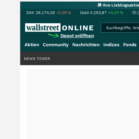
🎁 Ihre Lieblingsakt
DAX
26.174,28
-0,09
%
Gold
4.250,87
+0,25
%
Öl 
Depot eröffnen
Aktien
Community
Nachrichten
Indizes
Fonds
NEWS TICKER