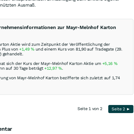
genützten Ausmaß.
ernehmensinformationen zur Mayr-Melnhof Karton
rton Aktie wird zum Zeitpunkt der Veröffentlichung der
m Plus von
+1,49
%
und einem Kurs von 81,90 auf Tradegate (29.
r) gehandelt.
hat sich der Kurs der Mayr-Melnhof Karton Aktie um
+5,16
%
nn auf 30 Tage beträgt
+12,97
%
.
rung von Mayr-Melnhof Karton bezifferte sich zuletzt auf 1,74
Seite 1 von 2
Seite 2 ►
entar