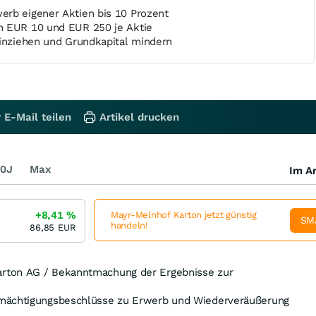
rb eigener Aktien bis 10 Prozent
n EUR 10 und EUR 250 je Aktie
einziehen und Grundkapital mindern
 E-Mail teilen
Artikel drucken
0J
Max
Im Ar
+8,41
%
Mayr-Melnhof Karton jetzt günstig
SM
handeln!
86,85
EUR
rton AG / Bekanntmachung der Ergebnisse zur
mächtigungsbeschlüsse zu Erwerb und Wiederveräußerung