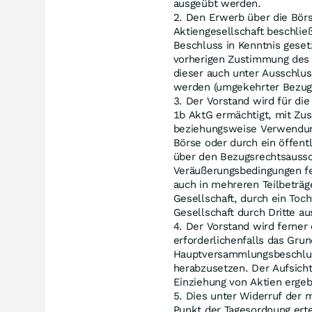
ausgeübt werden.
Den Erwerb über die Börs
Aktiengesellschaft beschlie
Beschluss in Kenntnis geset
vorherigen Zustimmung des 
dieser auch unter Ausschlu
werden (umgekehrter Bezugs
Der Vorstand wird für di
1b AktG ermächtigt, mit Zus
beziehungsweise Verwendung
Börse oder durch ein öffen
über den Bezugsrechtsaussc
Veräußerungsbedingungen fe
auch in mehreren Teilbeträg
Gesellschaft, durch ein To
Gesellschaft durch Dritte a
Der Vorstand wird ferner
erforderlichenfalls das Gru
Hauptversammlungsbeschluss
herabzusetzen. Der Aufsicht
Einziehung von Aktien ergeb
Dies unter Widerruf der 
Punkt der Tagesordnung ert