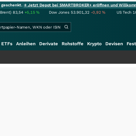
ie geschenkt.
→ Jetzt Depot bei SMARTBROKER+ eröffnen und Willkom
(Brent)
83,54
+5,15
%
Dow Jones
53.901,32
-0,92
%
US Tech 1
ETFs
Anleihen
Derivate
Rohstoffe
Krypto
Devisen
Fest