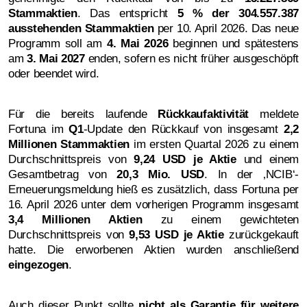
Stammaktien
. Das entspricht
5 % der 304.557.387
ausstehenden Stammaktien
per 10. April 2026. Das neue
Programm soll am
4. Mai 2026
beginnen und spätestens
am
3. Mai 2027
enden, sofern es nicht früher ausgeschöpft
oder beendet wird.
Für die bereits laufende
Rückkaufaktivität
meldete
Fortuna im
Q1
-Update den Rückkauf von insgesamt
2,2
Millionen Stammaktien
im ersten Quartal 2026 zu einem
Durchschnittspreis von
9,24 USD je Aktie
und einem
Gesamtbetrag von
20,3 Mio. USD
. In der ‚NCIB‘-
Erneuerungsmeldung hieß es zusätzlich, dass Fortuna per
16. April 2026 unter dem vorherigen Programm insgesamt
3,4 Millionen Aktien
zu einem gewichteten
Durchschnittspreis von
9,53 USD je Aktie
zurückgekauft
hatte. Die erworbenen Aktien wurden anschließend
eingezogen
.
Auch dieser Punkt sollte
nicht als Garantie für weitere