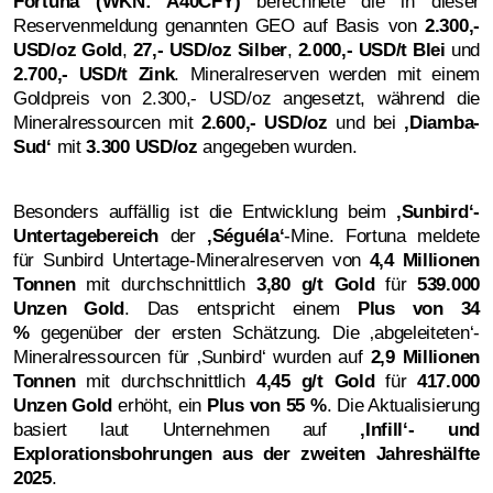
Fortuna (WKN: A40CFY)
berechnete die in dieser
Reservenmeldung genannten GEO auf Basis von
2.300,-
USD/oz Gold
,
27,- USD/oz Silber
,
2.000,- USD/t Blei
und
2.700,- USD/t Zink
. Mineralreserven werden mit einem
Goldpreis von 2.300,- USD/oz angesetzt, während die
Mineralressourcen mit
2.600,- USD/oz
und bei
‚
Diamba-
Sud‘
mit
3.300 USD/oz
angegeben wurden.
Besonders auffällig ist die Entwicklung beim
‚
Sunbird‘-
Untertagebereich
der
‚
Séguéla‘
-Mine. Fortuna meldete
für Sunbird Untertage-Mineralreserven von
4,4 Millionen
Tonnen
mit durchschnittlich
3,80 g/t Gold
für
539.000
Unzen Gold
. Das entspricht einem
Plus von 34
%
gegenüber der ersten Schätzung. Die ‚abgeleiteten‘-
Mineralressourcen für ‚Sunbird‘ wurden auf
2,9 Millionen
Tonnen
mit durchschnittlich
4,45 g/t Gold
für
417.000
Unzen Gold
erhöht, ein
Plus von 55 %
. Die Aktualisierung
basiert laut Unternehmen auf
‚
Infill‘- und
Explorationsbohrungen aus der zweiten Jahreshälfte
2025
.