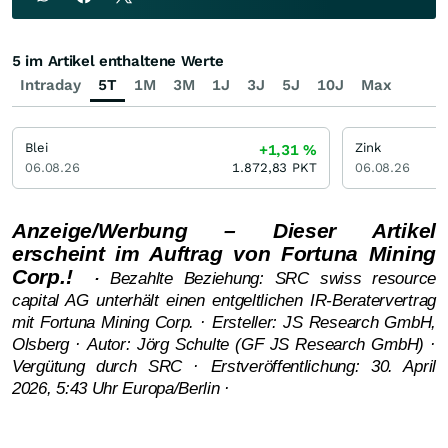
5 im Artikel enthaltene Werte
Intraday
5T
1M
3M
1J
3J
5J
10J
Max
Blei
Zink
+1,31
%
06.08.26
1.872,83
PKT
06.08.26
Anzeige/Werbung – Dieser Artikel
erscheint im Auftrag von Fortuna Mining
Corp.!
·
Bezahlte Beziehung: SRC swiss resource
capital AG unterhält einen entgeltlichen IR-Beratervertrag
mit Fortuna Mining Corp. · Ersteller: JS Research GmbH,
Olsberg · Autor: Jörg Schulte (GF JS Research GmbH) ·
Vergütung durch SRC · Erstveröffentlichung: 30. April
2026, 5:43 Uhr Europa/Berlin ·