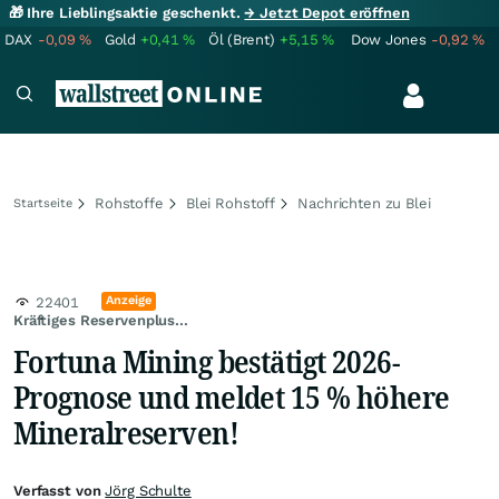
🎁 Ihre Lieblingsaktie geschenkt.
→ Jetzt Depot eröffnen
DAX
-0,09
%
Gold
+0,41
%
Öl (Brent)
+5,15
%
Dow Jones
-0,92
%
Rohstoffe
Blei Rohstoff
Nachrichten zu Blei
Startseite
Anzeige
22401
Kräftiges Reservenplus...
Fortuna Mining bestätigt 2026-
Prognose und meldet 15 % höhere
Mineralreserven!
Verfasst von
Jörg Schulte