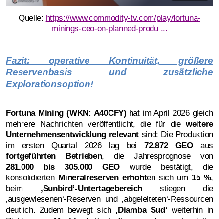
Quelle:
https://www.commodity-tv.com/play/fortuna-
minings-ceo-on-planned-produ ...
Fazit: operative Kontinuität, größere
Reservenbasis und zusätzliche
Explorationsoption!
Fortuna Mining (WKN: A40CFY)
hat im April 2026 gleich
mehrere Nachrichten veröffentlicht, die für die
weitere
Unternehmensentwicklung relevant
sind: Die Produktion
im ersten Quartal 2026 lag bei
72.872 GEO
aus
fortgeführten Betrieben
, die Jahresprognose von
281.000 bis 305.000 GEO
wurde bestätigt, die
konsolidierten
Mineralreserven erhöht
en sich um
15 %
,
beim
‚
Sunbird‘-Untertagebereich
stiegen die
‚ausgewiesenen‘-Reserven und ‚abgeleiteten‘-Ressourcen
deutlich. Zudem bewegt sich
‚
Diamba Sud‘
weiterhin in