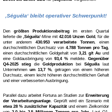
‚Séguéla‘ bleibt operativer Schwerpunkt!
Den
größten Produktionsbeitrag
im ersten Quartal
lieferte die
‚
Séguéla‘
-Mine mit
42.016 Unzen Gold
, für die
unter anderem
430.953 verarbeitete Tonnen
, einen
durchschnittlichen Durchsatz von
4.788 Tonnen pro Tag
,
einen durchschnittlichen Goldgehalt von
3,21 g/t Au
und
eine Goldausbringung von
93,4 %
meldete.
Gegenüber
Q4-2025 stieg
die
Goldproduktion
bei
Séguéla
laut
Unternehmen
um 13,7 %
, getragen von einem höheren
Durchsatz, einem leicht höheren durchschnittlichen Gehalt
und einer verbesserten Ausbringung.
Parallel dazu arbeitet Fortuna an Studien zur
Erweiterung
der Verarbeitungsanlage
. Geprüft wird ein Szenario mit
etwa 28 % zusätzlicher Kapazität
und einem Zielkorridor
von
2,0 bis 2,5 Millionen Tonnen pro Jahr
. Laut Q1-