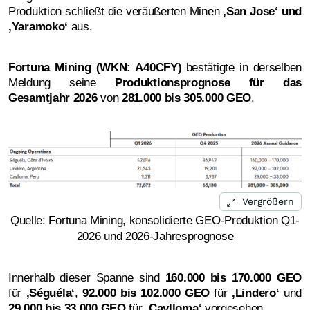
Produktion schließt die veräußerten Minen
‚
San Jose‘ und
‚Yaramoko‘
aus.
Fortuna Mining (WKN: A40CFY)
bestätigte in derselben
Meldung seine
Produktionsprognose für das
Gesamtjahr 2026
von
281.000 bis 305.000 GEO
.
Vergrößern
Quelle: Fortuna Mining, konsolidierte GEO-Produktion Q1-
2026 und 2026-Jahresprognose
Innerhalb dieser Spanne sind
160.000 bis 170.000 GEO
für
‚
Séguéla‘
,
92.000 bis 102.000 GEO
für
‚
Lindero‘
und
29.000 bis 33.000 GEO
für
‚
Caylloma‘
vorgesehen.