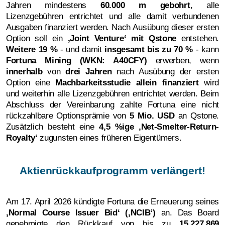
Jahren mindestens
60.000 m gebohrt
, alle
Lizenzgebühren entrichtet und alle damit verbundenen
Ausgaben finanziert werden. Nach Ausübung dieser ersten
Option soll ein
‚
Joint Venture‘ mit Qstone
entstehen.
Weitere 19 %
- und damit
insgesamt bis zu 70 %
- kann
Fortuna Mining (WKN: A40CFY)
erwerben, wenn
innerhalb
von
drei Jahren
nach Ausübung der ersten
Option eine
Machbarkeitsstudie allein finanziert
wird
und weiterhin alle Lizenzgebühren entrichtet werden. Beim
Abschluss der Vereinbarung zahlte Fortuna eine nicht
rückzahlbare Optionsprämie von
5 Mio. USD
an Qstone.
Zusätzlich besteht eine
4,5 %ige ‚Net-Smelter-Return-
Royalty‘
zugunsten eines früheren Eigentümers.
Aktienrückkaufprogramm verlängert!
Am 17. April 2026 kündigte Fortuna die Erneuerung seines
‚
Normal Course Issuer Bid‘ (‚NCIB‘)
an. Das Board
genehmigte den Rückkauf von bis zu
15.227.869