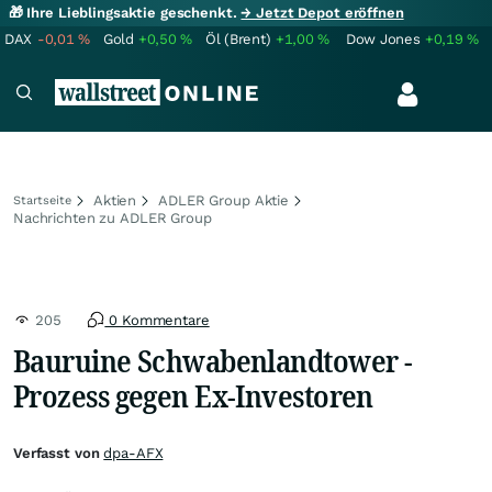
🎁 Ihre Lieblingsaktie geschenkt.
→ Jetzt Depot eröffnen
DAX
-0,01
%
Gold
+0,50
%
Öl (Brent)
+1,00
%
Dow Jones
+0,19
%
Aktien
ADLER Group Aktie
Startseite
Nachrichten zu ADLER Group
205
0 Kommentare
Bauruine Schwabenlandtower -
Prozess gegen Ex-Investoren
Verfasst von
dpa-AFX