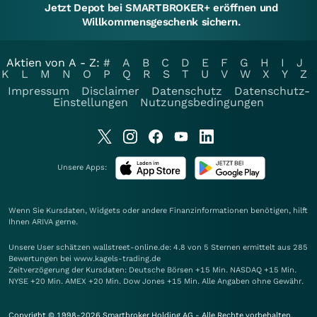
Jetzt Depot bei SMARTBROKER+ eröffnen und
Willkommensgeschenk sichern.
Aktien von A - Z:
#
A
B
C
D
E
F
G
H
I
J
K
L
M
N
O
P
Q
R
S
T
U
V
W
X
Y
Z
Impressum
Disclaimer
Datenschutz
Datenschutz-
Einstellungen
Nutzungsbedingungen
Unsere Apps:
Wenn Sie Kursdaten, Widgets oder andere Finanzinformationen benötigen, hilft
Ihnen
ARIVA
gerne.
Unsere User schätzen wallstreet-online.de: 4.8 von 5 Sternen ermittelt aus 285
Bewertungen bei www.kagels-trading.de
Zeitverzögerung der Kursdaten: Deutsche Börsen +15 Min. NASDAQ +15 Min.
NYSE +20 Min. AMEX +20 Min. Dow Jones +15 Min. Alle Angaben ohne Gewähr.
Copyright © 1998-2026 Smartbroker Holding AG - Alle Rechte vorbehalten.