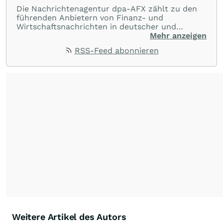
Die Nachrichtenagentur dpa-AFX zählt zu den
führenden Anbietern von Finanz- und
Wirtschaftsnachrichten in deutscher und
englischer Sprache. Gestützt auf ein
Mehr anzeigen
internationales Agentur-Netzwerk berichtet
RSS-Feed abonnieren
dpa-AFX unabhängig, zuverlässig und schnell
von allen wichtigen Finanzstandorten der Welt.
Die Nutzung der Inhalte in Form eines RSS-
Feeds ist ausschließlich für private und nicht
kommerzielle Internetangebote zulässig. Eine
dauerhafte Archivierung der dpa-AFX-
Nachrichten auf diesen Seiten ist nicht zulässig.
Alle Rechte bleiben vorbehalten. (dpa-AFX)
Weitere Artikel des Autors