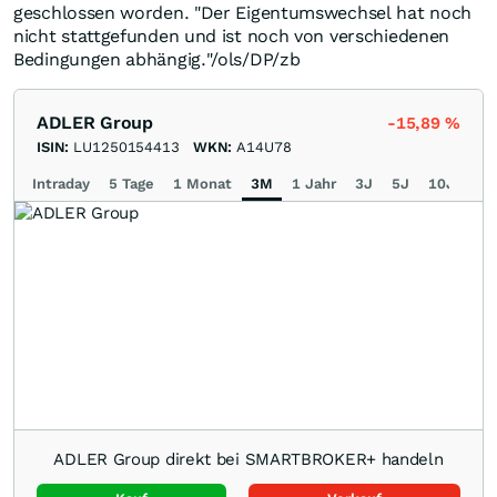
geschlossen worden. "Der Eigentumswechsel hat noch
nicht stattgefunden und ist noch von verschiedenen
Bedingungen abhängig."/ols/DP/zb
ADLER Group
-15,89
%
ISIN:
LU1250154413
WKN:
A14U78
Intraday
5 Tage
1 Monat
3M
1 Jahr
3J
5J
10J
Ma
ADLER Group direkt bei SMARTBROKER+ handeln