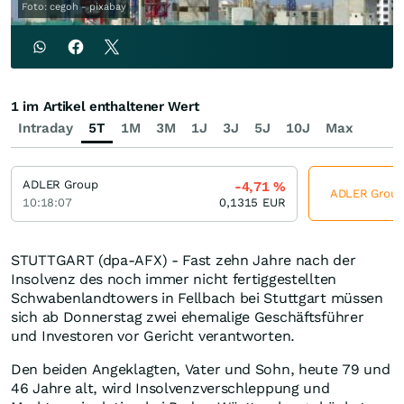
Foto: cegoh - pixabay
1 im Artikel enthaltener Wert
Intraday
5T
1M
3M
1J
3J
5J
10J
Max
ADLER Group
-4,71
%
ADLER Group 
10:18:07
0,1315
EUR
STUTTGART (dpa-AFX) - Fast zehn Jahre nach der
Insolvenz des noch immer nicht fertiggestellten
Schwabenlandtowers in Fellbach bei Stuttgart müssen
sich ab Donnerstag zwei ehemalige Geschäftsführer
und Investoren vor Gericht verantworten.
Den beiden Angeklagten, Vater und Sohn, heute 79 und
46 Jahre alt, wird Insolvenzverschleppung und