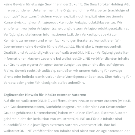
keine Gewähr für etwaige Gewinne in der Zukunft. Die Smartbroker Holding AG,
ihre verbundenen Unternehmen, ihre Organe und ihre Mitarbeiter (nachfolgend
auch „wir“ bzw. „uns“) sichern weder explizit noch implizit eine bestimmte
Kursentwicklung von Anlageprodukten oder Anlageproduktklassen zu. Wir
empfehlen, vor jeder Anlageentscheidung die zum Anlageprodukt gesetzlich zur
Verfügung zu stellenden Informationen (z.B. den Verkaufsprospekt) zur
Kenntnis zu nehmen und einen fachkundigen Berater zu konsultieren.Wir
übernehmen keine Gewähr für die Aktualität, Richtigkeit, Angemessenheit,
Qualität und Vollständigkeit der auf wallstreetONLINE zur Verfügung gestellten
Informationen.Machen Leser die bei wallstreetONLINE veröffentlichten Inhalte
zur Grundlage eigener Anlageentscheidungen, so geschieht dies auf eigenes
Risiko. Soweit rechtlich zulässig, schließen wir unsere Haftung für etwaige
direkt oder indirekt damit verbundene Vermögensschäden aus. Eine Haftung für
Vorsatz oder grobe Fahrlässigkeit bleibt unberührt.
Ergänzender Hinweis für Inhalte externer Autoren:
Auf die bei wallstreetONLINE veröffentlichten Inhalte externer Autoren (wie z.B.
von Gastkommentatoren, Nachrichtenagenturen oder nicht zur Smartbroker-
Gruppe gehörende Unternehmen) haben wir keinen Einfluss. Externe Autoren
gehören nicht der Redaktion von wallstreetONLINE an.Für die Inhalte sind
ausschließlich die jeweiligen externen Autoren verantwortlich. Ihre bei
wallstreetONLINE veröffentlichten Inhalte sind nicht von Anlageinteressen der