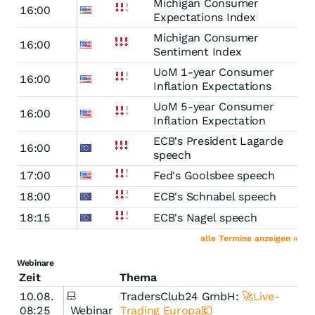
Michigan Consumer
16:00
Expectations Index
Michigan Consumer
16:00
Sentiment Index
UoM 1-year Consumer
16:00
Inflation Expectations
UoM 5-year Consumer
16:00
Inflation Expectation
ECB's President Lagarde
16:00
speech
17:00
Fed's Goolsbee speech
18:00
ECB's Schnabel speech
18:15
ECB's Nagel speech
alle Termine anzeigen »
Webinare
Zeit
Thema
10.08.
TradersClub24 GmbH:
🚀Live-
08:25
Webinar
Trading Europa💶