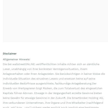
Disclaimer
Allgemeiner Hinweis:
Die bei wallstreetONLINE veröffentlichten Inhalte richten sich an sämtliche
Leser, unabhängig von ihrer konkreten Vermögenssituation, ihrem
Anlageverhalten oder ihren Anlagezielen. Sie berücksichtigen in keiner Weise die
individuelle Situation des einzelnen Lesers und ersetzen keine auf seine
individuellen Bedürfnisse ausgerichtete, fachkundige Anlageberatung.Der
Erwerb von Wertpapieren birgt Risiken, die zum Totalverlust des eingesetzten
Kapitals führen können. Etwaige in der Vergangenheit erzielte Gewinne bieten
keine Gewähr für etwaige Gewinne in der Zukunft. Die Smartbroker Holding AG,
ihre verbundenen Unternehmen, ihre Organe und ihre Mitarbeiter (nachfolgend
auch „wir“ bzw. „uns“) sichern weder explizit noch implizit eine bestimmte