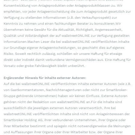
Kursentwicklung von Anlageprodukten oder Anlageproduktklassen zu. Wir
empfehlen, vor jeder Anlageentscheidung die zum Anlageprodukt gesetzlich zur
Verfügung zu stellenden Informationen (z.B. den Verkaufsprospekt) zur
Kenntnis zu nehmen und einen fachkundigen Berater zu konsultieren.Wir
übernehmen keine Gewähr für die Aktualität, Richtigkeit, Angemessenheit,
Qualität und Vollständigkeit der auf wallstreetONLINE zur Verfügung gestellten
Informationen.Machen Leser die bei wallstreetONLINE veröffentlichten Inhalte
zur Grundlage eigener Anlageentscheidungen, so geschieht dies auf eigenes
Risiko. Soweit rechtlich zulässig, schließen wir unsere Haftung für etwaige
direkt oder indirekt damit verbundene Vermögensschäden aus. Eine Haftung für
Vorsatz oder grobe Fahrlässigkeit bleibt unberührt.
Ergänzender Hinweis für Inhalte externer Autoren:
Auf die bei wallstreetONLINE veröffentlichten Inhalte externer Autoren (wie z.B.
von Gastkommentatoren, Nachrichtenagenturen oder nicht zur Smartbroker-
Gruppe gehörende Unternehmen) haben wir keinen Einfluss. Externe Autoren
gehören nicht der Redaktion von wallstreetONLINE an.Für die Inhalte sind
ausschließlich die jeweiligen externen Autoren verantwortlich. Ihre bei
wallstreetONLINE veröffentlichten Inhalte sind nicht von Anlageinteressen der
Smartbroker Holding AG, ihrer verbundenen Unternehmen, ihrer Organe oder
ihrer Mitarbeiter bestimmt und spiegeln nicht notwendigerweise die Meinungen
und Auffassungen ihrer Organe oder ihrer Mitarbeiter bzw. der Organe ihrer