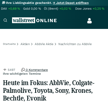
🎁 Ihre Lieblingsaktie geschenkt.
→ Jetzt Depot eröffnen
DAX
+0,69
%
Gold
0,00
%
Öl (Brent)
+0,02
%
Dow Jones
+0,25
%
Aktien
AbbVie Aktie
Nachrichten zu AbbVie
Startseite
5497
0 Kommentare
Ihre wichtigsten Termine
Heute im Fokus: AbbVie, Colgate-
Palmolive, Toyota, Sony, Krones,
Bechtle, Evonik