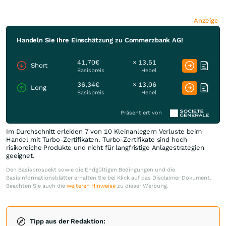
Anzeige
Handeln Sie Ihre Einschätzung zu Commerzbank AG!
41,70€
× 13,51
Short
Basispreis
Hebel
36,34€
× 13,06
Long
Basispreis
Hebel
Präsentiert von
Im Durchschnitt erleiden 7 von 10 Kleinanlegern Verluste beim
Handel mit Turbo-Zertifikaten. Turbo-Zertifikate sind hoch
risikoreiche Produkte und nicht für langfristige Anlagestrategien
geeignet.
Den Basisprospekt sowie die Endgültigen Bedingungen und die
Basisinformationsblätter erhalten Sie bei Klick auf das Disclaimer Dokument.
Beachten Sie auch die
weiteren Hinweise
zu dieser Werbung.
Tipp aus der Redaktion: