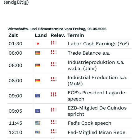
(endgültig)
Wirtschafts- und Börsentermine vom Freitag, 08.05.2026
Zeit
Land
Relev.
Termin
01:30
Labor Cash Earnings (YoY)
08:00
Trade Balance s.a.
Industrieproduktion s.a.
08:00
w.d.a. (Jahr)
Industrial Production s.a.
08:00
(MoM)
ECB's President Lagarde
09:00
speech
EZB-Mitglied De Guindos
09:05
spricht
11:45
Fed's Cook speech
13:10
Fed-Mitglied Miran Rede