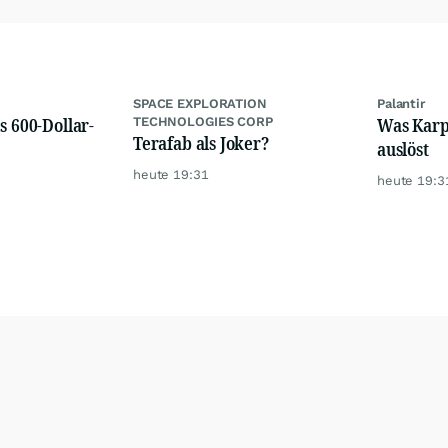
SPACE EXPLORATION
Palantir
s 600-Dollar-
Was Karps
TECHNOLOGIES CORP
Terafab als Joker?
auslöst
heute 19:31
heute 19:3