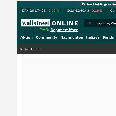
🎁 Ihre Lieblingsakt
DAX
26.174,28
-0,09
%
Gold
4.240,43
-0,16
%
Öl 
Depot eröffnen
Aktien
Community
Nachrichten
Indizes
Fonds
NEWS TICKER