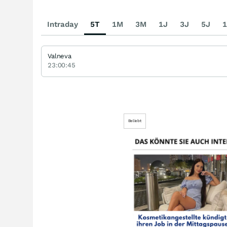
Intraday
5T
1M
3M
1J
3J
5J
1
Valneva
23:00:45
Beliebt