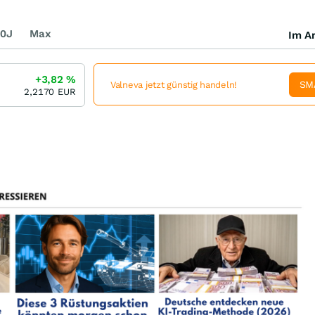
0J
Max
Im Ar
+3,82
%
SM
Valneva jetzt günstig handeln!
2,2170
EUR