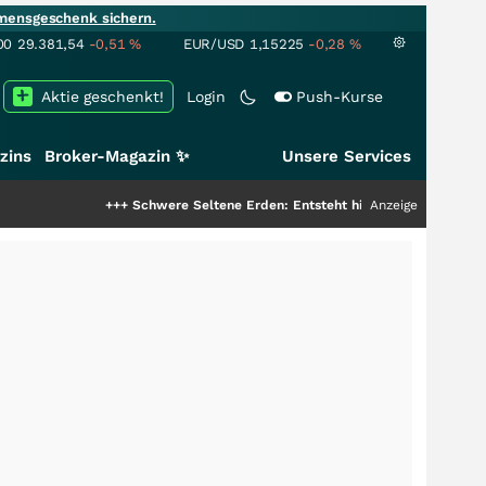
mensgeschenk sichern.
00
29.381,54
-0,51
%
EUR/USD
1,15225
-0,28
%
Aktie geschenkt!
Login
Push-Kurse
zins
Broker-Magazin ✨
Unsere Services
+++
Schwere Seltene Erden: Entsteht hier die nächste Milliardenstory?
Anzeige