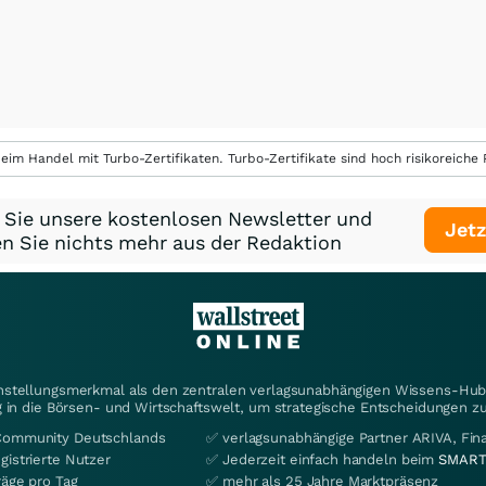
eim Handel mit Turbo-Zertifikaten. Turbo-Zertifikate sind hoch risikoreiche P
 Sie unsere kostenlosen Newsletter und
Jetz
n Sie nichts mehr aus der Redaktion
instellungsmerkmal als den zentralen verlagsunabhängigen Wissens-Hub 
 in die Börsen- und Wirtschaftswelt, um strategische Entscheidungen zu
Community Deutschlands
✅ verlagsunabhängige Partner ARIVA, Fi
gistrierte Nutzer
✅ Jederzeit einfach handeln beim
SMART
räge pro Tag
✅ mehr als 25 Jahre Marktpräsenz