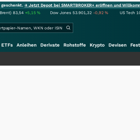
ie geschenkt.
→ Jetzt Depot bei SMARTBROKER+ eröffnen und Willkom
(Brent)
83,54
+5,15
%
Dow Jones
53.901,32
-0,92
%
US Tech 1
ETFs
Anleihen
Derivate
Rohstoffe
Krypto
Devisen
Fest