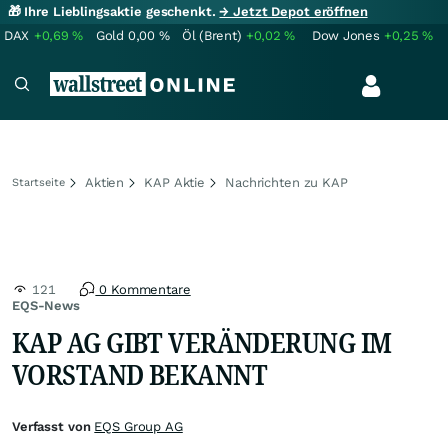
🎁 Ihre Lieblingsaktie geschenkt.
→ Jetzt Depot eröffnen
DAX
+0,69
%
Gold
0,00
%
Öl (Brent)
+0,02
%
Dow Jones
+0,25
%
Aktien
KAP Aktie
Nachrichten zu KAP
Startseite
121
0 Kommentare
EQS-News
KAP AG GIBT VERÄNDERUNG IM
VORSTAND BEKANNT
Verfasst von
EQS Group AG