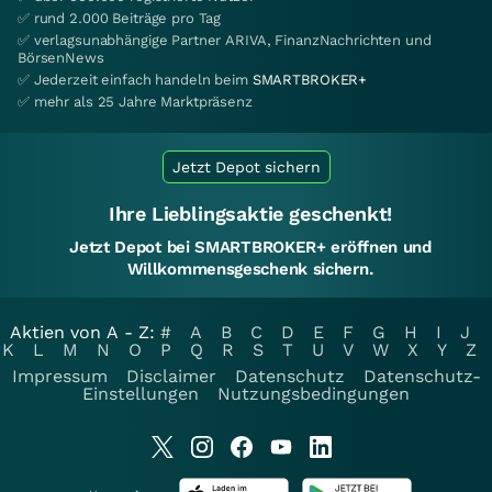
✅ rund 2.000 Beiträge pro Tag
✅ verlagsunabhängige Partner ARIVA, FinanzNachrichten und
BörsenNews
✅ Jederzeit einfach handeln beim
SMARTBROKER+
✅ mehr als 25 Jahre Marktpräsenz
Jetzt Depot sichern
Ihre Lieblingsaktie geschenkt!
Jetzt Depot bei SMARTBROKER+ eröffnen und
Willkommensgeschenk sichern.
Aktien von A - Z:
#
A
B
C
D
E
F
G
H
I
J
K
L
M
N
O
P
Q
R
S
T
U
V
W
X
Y
Z
Impressum
Disclaimer
Datenschutz
Datenschutz-
Einstellungen
Nutzungsbedingungen