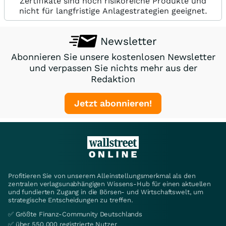
Zertifikate sind hoch risikoreiche Produkte und
nicht für langfristige Anlagestrategien geeignet.
Newsletter
Abonnieren Sie unsere kostenlosen Newsletter
und verpassen Sie nichts mehr aus der
Redaktion
Jetzt abonnieren!
Profitieren Sie von unserem Alleinstellungsmerkmal als den
zentralen verlagsunabhängigen Wissens-Hub für einen aktuellen
und fundierten Zugang in die Börsen- und Wirtschaftswelt, um
strategische Entscheidungen zu treffen.
✅ Größte Finanz-Community Deutschlands
✅ über 550.000 registrierte Nutzer