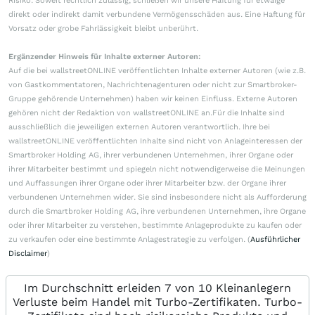
Risiko. Soweit rechtlich zulässig, schließen wir unsere Haftung für etwaige
direkt oder indirekt damit verbundene Vermögensschäden aus. Eine Haftung für
Vorsatz oder grobe Fahrlässigkeit bleibt unberührt.
Ergänzender Hinweis für Inhalte externer Autoren:
Auf die bei wallstreetONLINE veröffentlichten Inhalte externer Autoren (wie z.B.
von Gastkommentatoren, Nachrichtenagenturen oder nicht zur Smartbroker-
Gruppe gehörende Unternehmen) haben wir keinen Einfluss. Externe Autoren
gehören nicht der Redaktion von wallstreetONLINE an.Für die Inhalte sind
ausschließlich die jeweiligen externen Autoren verantwortlich. Ihre bei
wallstreetONLINE veröffentlichten Inhalte sind nicht von Anlageinteressen der
Smartbroker Holding AG, ihrer verbundenen Unternehmen, ihrer Organe oder
ihrer Mitarbeiter bestimmt und spiegeln nicht notwendigerweise die Meinungen
und Auffassungen ihrer Organe oder ihrer Mitarbeiter bzw. der Organe ihrer
verbundenen Unternehmen wider. Sie sind insbesondere nicht als Aufforderung
durch die Smartbroker Holding AG, ihre verbundenen Unternehmen, ihre Organe
oder ihrer Mitarbeiter zu verstehen, bestimmte Anlageprodukte zu kaufen oder
zu verkaufen oder eine bestimmte Anlagestrategie zu verfolgen. (
Ausführlicher
Disclaimer
)
Im Durchschnitt erleiden 7 von 10 Kleinanlegern
Verluste beim Handel mit Turbo-Zertifikaten. Turbo-