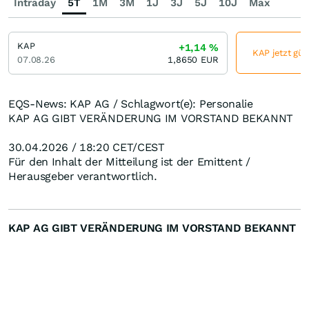
Intraday
5T
1M
3M
1J
3J
5J
10J
Max
KAP
+1,14
%
KAP jetzt gün
07.08.26
1,8650
EUR
EQS-News: KAP AG / Schlagwort(e): Personalie
KAP AG GIBT VERÄNDERUNG IM VORSTAND BEKANNT
30.04.2026 / 18:20 CET/CEST
Für den Inhalt der Mitteilung ist der Emittent /
Herausgeber verantwortlich.
KAP AG GIBT VERÄNDERUNG IM VORSTAND BEKANNT