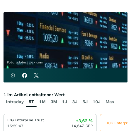
Foto: adobe.stock.com
1 im Artikel enthaltener Wert
Intraday
5T
1M
3M
1J
3J
5J
10J
Max
ICG Enterprise Trust
+3,62
%
ICG Enterpris
15:59:47
14,647
GBP