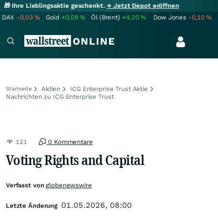
🎁 Ihre Lieblingsaktie geschenkt.
→ Jetzt Depot eröffnen
DAX
-0,03
%
Gold
+0,09
%
Öl (Brent)
+4,20
%
Dow Jones
-0,10
%
Aktien
ICG Enterprise Trust Aktie
Startseite
Nachrichten zu ICG Enterprise Trust
121
0 Kommentare
Voting Rights and Capital
Verfasst von
globenewswire
01.05.2026, 08:00
Letzte Änderung