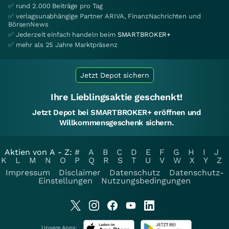
✅ rund 2.000 Beiträge pro Tag
✅ verlagsunabhängige Partner ARIVA, FinanzNachrichten und
BörsenNews
✅ Jederzeit einfach handeln beim
SMARTBROKER+
✅ mehr als 25 Jahre Marktpräsenz
Jetzt Depot sichern
Ihre Lieblingsaktie geschenkt!
Jetzt Depot bei SMARTBROKER+ eröffnen und
Willkommensgeschenk sichern.
Aktien von A - Z:
#
A
B
C
D
E
F
G
H
I
J
K
L
M
N
O
P
Q
R
S
T
U
V
W
X
Y
Z
Impressum
Disclaimer
Datenschutz
Datenschutz-
Einstellungen
Nutzungsbedingungen
Unsere Apps: