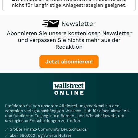
nicht für langfristige Anlagestrategien geeignet.
Newsletter
Abonnieren Sie unsere kostenlosen Newsletter
und verpassen Sie nichts mehr aus der
Redaktion
Jetzt abonnieren!
Profitieren Sie von unserem Alleinstellungsmerkmal als den
zentralen verlagsunabhängigen Wissens-Hub für einen aktuellen
und fundierten Zugang in die Börsen- und Wirtschaftswelt, um
strategische Entscheidungen zu treffen.
✅ Größte Finanz-Community Deutschlands
✅ über 550.000 registrierte Nutzer