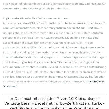
direkt oder indirekt damit verbundene Vermögensschäden aus. Eine Haftung für
Vorsatz oder grobe Fahrlässigkeit bleibt unberührt.
Ergänzender Hinweis für Inhalte externer Autoren:
Auf die bei wallstreetONLINE veröffentlichten Inhalte externer Autoren (wie z.B.
von Gastkommentatoren, Nachrichtenagenturen oder nicht zur Smartbroker-
Gruppe gehörende Unternehmen) haben wir keinen Einfluss. Externe Autoren
gehören nicht der Redaktion von wallstreetONLINE an.Für die Inhalte sind
ausschließlich die jeweiligen externen Autoren verantwortlich. Ihre bei
wallstreetONLINE veröffentlichten Inhalte sind nicht von Anlageinteressen der
Smartbroker Holding AG, ihrer verbundenen Unternehmen, ihrer Organe oder
ihrer Mitarbeiter bestimmt und spiegeln nicht notwendigerweise die Meinungen
und Auffassungen ihrer Organe oder ihrer Mitarbeiter bzw. der Organe ihrer
verbundenen Unternehmen wider. Sie sind insbesondere nicht als Aufforderung
durch die Smartbroker Holding AG, ihre verbundenen Unternehmen, ihre Organe
oder ihrer Mitarbeiter zu verstehen, bestimmte Anlageprodukte zu kaufen oder
zu verkaufen oder eine bestimmte Anlagestrategie zu verfolgen. (
Ausführlicher
Disclaimer
)
Im Durchschnitt erleiden 7 von 10 Kleinanlegern
Verluste beim Handel mit Turbo-Zertifikaten. Turbo-
Zertifikate sind hoch risikoreiche Produkte und