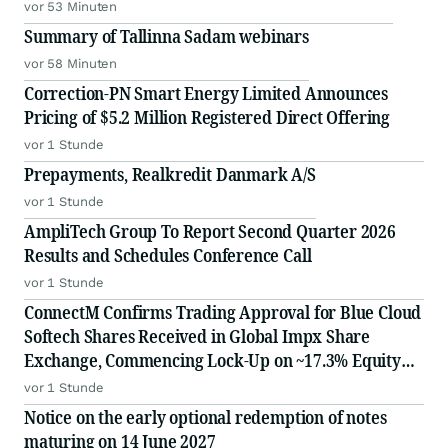
vor 53 Minuten
Summary of Tallinna Sadam webinars
vor 58 Minuten
Correction-PN Smart Energy Limited Announces
Pricing of $5.2 Million Registered Direct Offering
vor 1 Stunde
Prepayments, Realkredit Danmark A/S
vor 1 Stunde
AmpliTech Group To Report Second Quarter 2026
Results and Schedules Conference Call
vor 1 Stunde
ConnectM Confirms Trading Approval for Blue Cloud
Softech Shares Received in Global Impx Share
Exchange, Commencing Lock-Up on ~17.3% Equity
Stake in BSE-Listed AI, Energy and Digital
vor 1 Stunde
Infrastructure Platform
Notice on the early optional redemption of notes
maturing on 14 June 2027