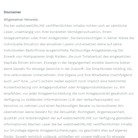
Disclaimer
Allgemeiner Hinweis:
Die bei wallstreetONLINE veröffentlichten Inhalte richten sich an sämtliche
Leser, unabhängig von ihrer konkreten Vermögenssituation, ihrem
Anlageverhalten oder ihren Anlagezielen. Sie berücksichtigen in keiner Weise die
individuelle Situation des einzelnen Lesers und ersetzen keine auf seine
individuellen Bedürfnisse ausgerichtete, fachkundige Anlageberatung.Der
Erwerb von Wertpapieren birgt Risiken, die zum Totalverlust des eingesetzten
Kapitals führen können. Etwaige in der Vergangenheit erzielte Gewinne bieten
keine Gewähr für etwaige Gewinne in der Zukunft. Die Smartbroker Holding AG,
ihre verbundenen Unternehmen, ihre Organe und ihre Mitarbeiter (nachfolgend
auch „wir“ bzw. „uns“) sichern weder explizit noch implizit eine bestimmte
Kursentwicklung von Anlageprodukten oder Anlageproduktklassen zu. Wir
empfehlen, vor jeder Anlageentscheidung die zum Anlageprodukt gesetzlich zur
Verfügung zu stellenden Informationen (z.B. den Verkaufsprospekt) zur
Kenntnis zu nehmen und einen fachkundigen Berater zu konsultieren.Wir
übernehmen keine Gewähr für die Aktualität, Richtigkeit, Angemessenheit,
Qualität und Vollständigkeit der auf wallstreetONLINE zur Verfügung gestellten
Informationen.Machen Leser die bei wallstreetONLINE veröffentlichten Inhalte
zur Grundlage eigener Anlageentscheidungen, so geschieht dies auf eigenes
Risiko. Soweit rechtlich zulässig, schließen wir unsere Haftung für etwaige