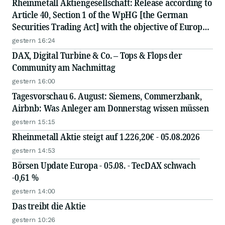
Rheinmetall Aktiengesellschaft: Release according to
Article 40, Section 1 of the WpHG [the German
Securities Trading Act] with the objective of Europe-
wide distribution
gestern 16:24
DAX, Digital Turbine & Co. – Tops & Flops der
Community am Nachmittag
gestern 16:00
Tagesvorschau 6. August: Siemens, Commerzbank,
Airbnb: Was Anleger am Donnerstag wissen müssen
gestern 15:15
Rheinmetall Aktie steigt auf 1.226,20€ - 05.08.2026
gestern 14:53
Börsen Update Europa - 05.08. - TecDAX schwach
-0,61 %
gestern 14:00
Das treibt die Aktie
gestern 10:26