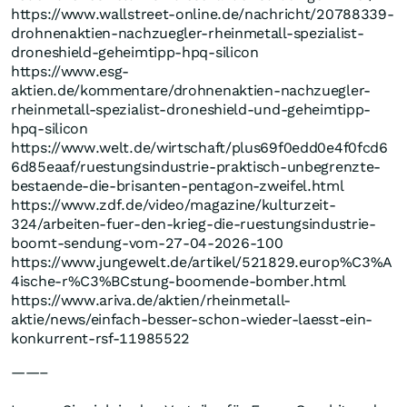
https://www.wallstreet-online.de/nachricht/20788339-
drohnenaktien-nachzuegler-rheinmetall-spezialist-
droneshield-geheimtipp-hpq-silicon
https://www.esg-
aktien.de/kommentare/drohnenaktien-nachzuegler-
rheinmetall-spezialist-droneshield-und-geheimtipp-
hpq-silicon
https://www.welt.de/wirtschaft/plus69f0edd0e4f0fcd6
6d85eaaf/ruestungsindustrie-praktisch-unbegrenzte-
bestaende-die-brisanten-pentagon-zweifel.html
https://www.zdf.de/video/magazine/kulturzeit-
324/arbeiten-fuer-den-krieg-die-ruestungsindustrie-
boomt-sendung-vom-27-04-2026-100
https://www.jungewelt.de/artikel/521829.europ%C3%A
4ische-r%C3%BCstung-boomende-bomber.html
https://www.ariva.de/aktien/rheinmetall-
aktie/news/einfach-besser-schon-wieder-laesst-ein-
konkurrent-rsf-11985522
——–