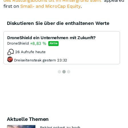
des Rüstungsbooms oft im Hintergrund steht
appeared
first on
Small- and MicroCap Equity
.
Diskutieren Sie über die enthaltenen Werte
DroneShield ein Unternehmen mit Zukunft?
+8,83
%
DroneShield
Aktie
26 Aufrufe heute
Dreiseitensteak gestern 23:32
Aktuelle Themen
Peking pokert zu hoch