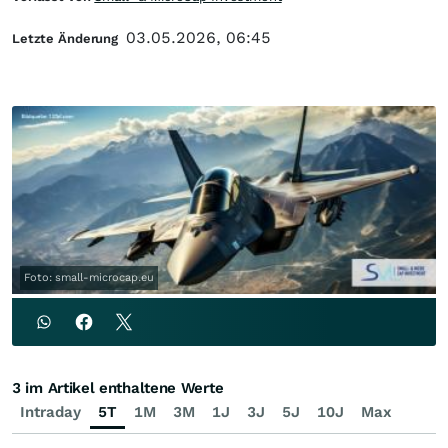
03.05.2026, 06:45
Letzte Änderung
Foto: small-microcap.eu
3 im Artikel enthaltene Werte
Intraday
5T
1M
3M
1J
3J
5J
10J
Max