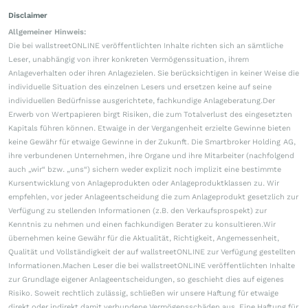
Disclaimer
Allgemeiner Hinweis:
Die bei wallstreetONLINE veröffentlichten Inhalte richten sich an sämtliche
Leser, unabhängig von ihrer konkreten Vermögenssituation, ihrem
Anlageverhalten oder ihren Anlagezielen. Sie berücksichtigen in keiner Weise die
individuelle Situation des einzelnen Lesers und ersetzen keine auf seine
individuellen Bedürfnisse ausgerichtete, fachkundige Anlageberatung.Der
Erwerb von Wertpapieren birgt Risiken, die zum Totalverlust des eingesetzten
Kapitals führen können. Etwaige in der Vergangenheit erzielte Gewinne bieten
keine Gewähr für etwaige Gewinne in der Zukunft. Die Smartbroker Holding AG,
ihre verbundenen Unternehmen, ihre Organe und ihre Mitarbeiter (nachfolgend
auch „wir“ bzw. „uns“) sichern weder explizit noch implizit eine bestimmte
Kursentwicklung von Anlageprodukten oder Anlageproduktklassen zu. Wir
empfehlen, vor jeder Anlageentscheidung die zum Anlageprodukt gesetzlich zur
Verfügung zu stellenden Informationen (z.B. den Verkaufsprospekt) zur
Kenntnis zu nehmen und einen fachkundigen Berater zu konsultieren.Wir
übernehmen keine Gewähr für die Aktualität, Richtigkeit, Angemessenheit,
Qualität und Vollständigkeit der auf wallstreetONLINE zur Verfügung gestellten
Informationen.Machen Leser die bei wallstreetONLINE veröffentlichten Inhalte
zur Grundlage eigener Anlageentscheidungen, so geschieht dies auf eigenes
Risiko. Soweit rechtlich zulässig, schließen wir unsere Haftung für etwaige
direkt oder indirekt damit verbundene Vermögensschäden aus. Eine Haftung für