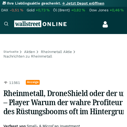
🎁 Ihre Lieblingsaktie geschenkt.
→ Jetzt Depot eröffnen
DAX
-0,51
%
Gold
+0,73
%
Öl (Brent)
+0,82
%
Dow Jones
+0,46
%
Aktien
Rheinmetall Aktie
Startseite
Nachrichten zu Rheinmetall
Anzeige
11561
Rheinmetall, DroneShield oder der un
– Player Warum der wahre Profiteur
des Rüstungsbooms oft im Hintergrun
Verfasst von
Small- & MicroCap Investment