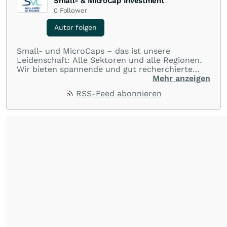
Small- & MicroCap Investment
0
Follower
Autor folgen
Small- und MicroCaps – das ist unsere
Leidenschaft: Alle Sektoren und alle Regionen.
Wir bieten spannende und gut recherchierte
Einblicke in branchen- und marktbezogene
Mehr anzeigen
Nachrichten. Unsere Journalisten verfügen über
RSS-Feed abonnieren
umfangreiche Erfahrungen in der Branche und
berichten über ihre jeweiligen Sektoren, damit
Sie die neuesten Nachrichten von einigen der
besten Reporter des Landes erhalten.