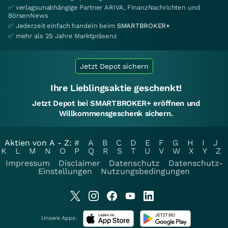
✅ verlagsunabhängige Partner ARIVA, FinanzNachrichten und
BörsenNews
✅ Jederzeit einfach handeln beim
SMARTBROKER+
✅ mehr als 25 Jahre Marktpräsenz
Jetzt Depot sichern
Ihre Lieblingsaktie geschenkt!
Jetzt Depot bei SMARTBROKER+ eröffnen und
Willkommensgeschenk sichern.
Aktien von A - Z:
#
A
B
C
D
E
F
G
H
I
J
K
L
M
N
O
P
Q
R
S
T
U
V
W
X
Y
Z
Impressum
Disclaimer
Datenschutz
Datenschutz-
Einstellungen
Nutzungsbedingungen
Unsere Apps: