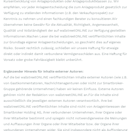
Kursentwicklung von Anlageprodukten oder Anlageproduktklassen zu. Wir
empfehlen, vor jeder Anlageentscheidung die zum Anlageprodukt gesetzlich zur
Verfügung zu stellenden Informationen (z.B. den Verkaufsprospekt) zur
Kenntnis zu nehmen und einen fachkundigen Berater zu konsultieren.Wir
übernehmen keine Gewähr für die Aktualität, Richtigkeit, Angemessenheit,
Qualität und Vollständigkeit der auf wallstreetONLINE zur Verfügung gestellten
Informationen.Machen Leser die bei wallstreetONLINE veröffentlichten Inhalte
zur Grundlage eigener Anlageentscheidungen, so geschieht dies auf eigenes
Risiko. Soweit rechtlich zulässig, schließen wir unsere Haftung für etwaige
direkt oder indirekt damit verbundene Vermögensschäden aus. Eine Haftung für
Vorsatz oder grobe Fahrlässigkeit bleibt unberührt.
Ergänzender Hinweis für Inhalte externer Autoren:
Auf die bei wallstreetONLINE veröffentlichten Inhalte externer Autoren (wie z.B.
von Gastkommentatoren, Nachrichtenagenturen oder nicht zur Smartbroker-
Gruppe gehörende Unternehmen) haben wir keinen Einfluss. Externe Autoren
gehören nicht der Redaktion von wallstreetONLINE an.Für die Inhalte sind
ausschließlich die jeweiligen externen Autoren verantwortlich. Ihre bei
wallstreetONLINE veröffentlichten Inhalte sind nicht von Anlageinteressen der
Smartbroker Holding AG, ihrer verbundenen Unternehmen, ihrer Organe oder
ihrer Mitarbeiter bestimmt und spiegeln nicht notwendigerweise die Meinungen
und Auffassungen ihrer Organe oder ihrer Mitarbeiter bzw. der Organe ihrer
verbundenen Unternehmen wider. Sie sind insbesondere nicht als Aufforderung