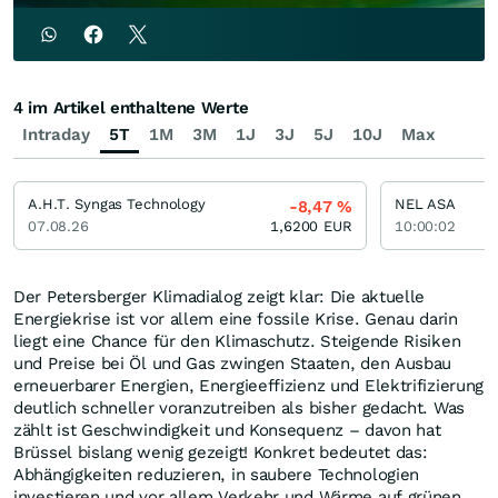
4 im Artikel enthaltene Werte
Intraday
5T
1M
3M
1J
3J
5J
10J
Max
A.H.T. Syngas Technology
NEL ASA
-8,47
%
07.08.26
1,6200
EUR
10:00:02
Der Petersberger Klimadialog zeigt klar: Die aktuelle
Energiekrise ist vor allem eine fossile Krise. Genau darin
liegt eine Chance für den Klimaschutz. Steigende Risiken
und Preise bei Öl und Gas zwingen Staaten, den Ausbau
erneuerbarer Energien, Energieeffizienz und Elektrifizierung
deutlich schneller voranzutreiben als bisher gedacht. Was
zählt ist Geschwindigkeit und Konsequenz – davon hat
Brüssel bislang wenig gezeigt! Konkret bedeutet das:
Abhängigkeiten reduzieren, in saubere Technologien
investieren und vor allem Verkehr und Wärme auf grünen