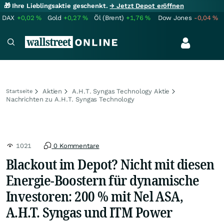
🎁 Ihre Lieblingsaktie geschenkt.
→ Jetzt Depot eröffnen
DAX
+0,02
%
Gold
+0,27
%
Öl (Brent)
+1,76
%
Dow Jones
-0,04
%
Aktien
A.H.T. Syngas Technology Aktie
Startseite
Nachrichten zu A.H.T. Syngas Technology
1021
0 Kommentare
Blackout im Depot? Nicht mit diesen
Energie-Boostern für dynamische
Investoren: 200 % mit Nel ASA,
A.H.T. Syngas und ITM Power