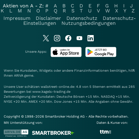
Aktien von A - Z:
#
A
B
C
D
E
F
G
H
I
J
K
L
M
N
O
P
Q
R
S
T
U
V
W
X
Y
Z
Impressum
Disclaimer
Datenschutz
Datenschutz-
Einstellungen
Nutzungsbedingungen
Unsere Apps:
Wenn Sie Kursdaten, Widgets oder andere Finanzinformationen benötigen, hilft
Ihnen
ARIVA
gerne.
Unsere User schätzen wallstreet-online.de: 4.8 von 5 Sternen ermittelt aus 285
Bewertungen bei www.kagels-trading.de
Zeitverzögerung der Kursdaten: Deutsche Börsen +15 Min. NASDAQ +15 Min.
NYSE +20 Min. AMEX +20 Min. Dow Jones +15 Min. Alle Angaben ohne Gewähr.
Copyright © 1998-2026 Smartbroker Holding AG - Alle Rechte vorbehalten.
Mit Unterstützung von:
Daten & Kurse von: