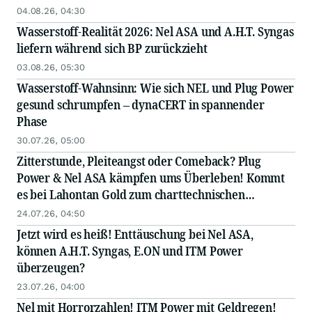
04.08.26, 04:30
Wasserstoff-Realität 2026: Nel ASA und A.H.T. Syngas
liefern während sich BP zurückzieht
03.08.26, 05:30
Wasserstoff-Wahnsinn: Wie sich NEL und Plug Power
gesund schrumpfen – dynaCERT in spannender
Phase
30.07.26, 05:00
Zitterstunde, Pleiteangst oder Comeback? Plug
Power & Nel ASA kämpfen ums Überleben! Kommt
es bei Lahontan Gold zum charttechnischen
Ausbruch?
24.07.26, 04:50
Jetzt wird es heiß! Enttäuschung bei Nel ASA,
können A.H.T. Syngas, E.ON und ITM Power
überzeugen?
23.07.26, 04:00
Nel mit Horrorzahlen! ITM Power mit Geldregen!