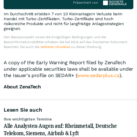
Präsentiert von
Im Durchschnitt erleiden 7 von 10 Kleinanlegern Verluste beim
Handel mit Turbo-Zertifikaten. Turbo-Zertifikate sind hoch
risikoreiche Produkte und nicht für langfristige Anlagestrategien
geeignet.
Den Basisprospekt sowie die Endgültigen Bedingungen und die
Basisinformationsblätter erhalten Sie bei Klick auf das Disclaimer Dokument.
Beachten Sie auch die
weiteren Hinweise
zu dieser Werbung.
A copy of the Early Warning Report filed by ZenaTech
under applicable securities laws shall be available under
the Issuer's profile on SEDAR+ (
www.sedarplus.ca
).
About ZenaTech
Lesen Sie auch
Ihre wichtigsten Termine
Alle Analysten-Augen auf: Rheinmetall, Deutsche
Telekom, Siemens, Airbnb & Lyft