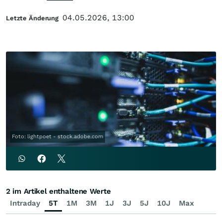
04.05.2026, 13:00
Letzte Änderung
Foto: lightpoet - stock.adobe.com
2 im Artikel enthaltene Werte
Intraday
5T
1M
3M
1J
3J
5J
10J
Max