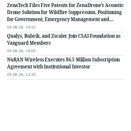
kommerzielle Anwendungen im Bereich der
ZenaTech Files Five Patents for ZenaDrone’s Acoustic
luftgestützten Brandbekämpfung
Drone Solution for Wildfire Suppression, Positioning
for Government, Emergency Management and
Commercial Opportunities in Aerial Firefighting
04.08.26, 14:15
Expected to Grow to a $2.8 Billion Market by 2033
Qualys, Rubrik, and Zscaler Join CSAI Foundation as
Vanguard Members
04.08.26, 14:00
NuRAN Wireless Executes $6.5 Million Subscription
Agreement with Institutional Investor
04.08.26, 13:35