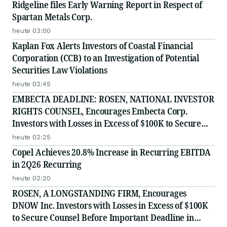
Ridgeline files Early Warning Report in Respect of
Spartan Metals Corp.
heute 03:00
Kaplan Fox Alerts Investors of Coastal Financial
Corporation (CCB) to an Investigation of Potential
Securities Law Violations
heute 02:45
EMBECTA DEADLINE: ROSEN, NATIONAL INVESTOR
RIGHTS COUNSEL, Encourages Embecta Corp.
Investors with Losses in Excess of $100K to Secure
Counsel Before Important August 17 Deadline in
heute 02:25
Securities Class Action - EMBC
Copel Achieves 20.8% Increase in Recurring EBITDA
in 2Q26 Recurring
heute 02:20
ROSEN, A LONGSTANDING FIRM, Encourages
DNOW Inc. Investors with Losses in Excess of $100K
to Secure Counsel Before Important Deadline in