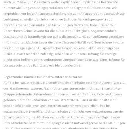
auch „wir“ bzw. „uns“) sichern weder explizit noch implizit eine bestimmte
Kursentwicklung von Anlageprodukten oder Anlageproduktklassen zu. Wir
empfehlen, vor jeder Anlageentscheidung die zum Anlageprodukt gesetzlich zur
Verfügung zu stellenden Informationen (z.B. den Verkaufsprospekt) zur
Kenntnis zu nehmen und einen fachkundigen Berater zu konsultieren.Wir
übernehmen keine Gewähr für die Aktualität, Richtigkeit, Angemessenheit,
Qualität und Vollständigkeit der auf wallstreetONLINE zur Verfügung gestellten
Informationen.Machen Leser die bei wallstreetONLINE veröffentlichten Inhalte
zur Grundlage eigener Anlageentscheidungen, so geschieht dies auf eigenes
Risiko. Soweit rechtlich zulässig, schließen wir unsere Haftung für etwaige
direkt oder indirekt damit verbundene Vermögensschäden aus. Eine Haftung für
Vorsatz oder grobe Fahrlässigkeit bleibt unberührt.
Ergänzender Hinweis für Inhalte externer Autoren:
Auf die bei wallstreetONLINE veröffentlichten Inhalte externer Autoren (wie z.B.
von Gastkommentatoren, Nachrichtenagenturen oder nicht zur Smartbroker-
Gruppe gehörende Unternehmen) haben wir keinen Einfluss. Externe Autoren
gehören nicht der Redaktion von wallstreetONLINE an.Für die Inhalte sind
ausschließlich die jeweiligen externen Autoren verantwortlich. Ihre bei
wallstreetONLINE veröffentlichten Inhalte sind nicht von Anlageinteressen der
Smartbroker Holding AG, ihrer verbundenen Unternehmen, ihrer Organe oder
ihrer Mitarbeiter bestimmt und spiegeln nicht notwendigerweise die Meinungen
und Auffassungen ihrer Organe oder ihrer Mitarbeiter bzw. der Organe ihrer