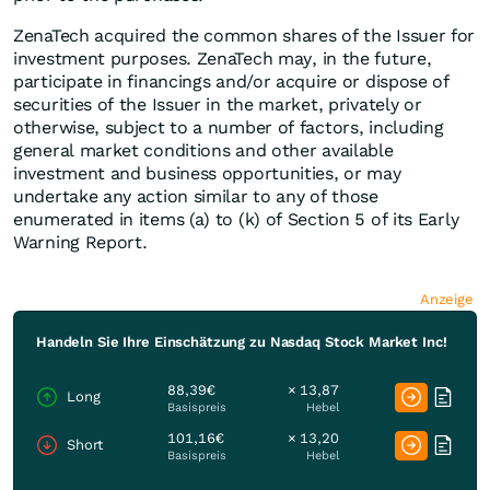
ZenaTech acquired the common shares of the Issuer for
investment purposes. ZenaTech may, in the future,
participate in financings and/or acquire or dispose of
securities of the Issuer in the market, privately or
otherwise, subject to a number of factors, including
general market conditions and other available
investment and business opportunities, or may
undertake any action similar to any of those
enumerated in items (a) to (k) of Section 5 of its Early
Warning Report.
Anzeige
Handeln Sie Ihre Einschätzung zu Nasdaq Stock Market Inc!
88,39€
× 13,87
Long
Basispreis
Hebel
101,16€
× 13,20
Short
Basispreis
Hebel