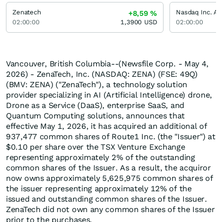
Zenatech
Nasdaq Inc. Ak
+8,59
%
02:00:00
1,3900
USD
02:00:00
Vancouver, British Columbia--(Newsfile Corp. - May 4,
2026) - ZenaTech, Inc. (NASDAQ: ZENA) (FSE: 49Q)
(BMV: ZENA) ("ZenaTech"), a technology solution
provider specializing in AI (Artificial Intelligence) drone,
Drone as a Service (DaaS), enterprise SaaS, and
Quantum Computing solutions, announces that
effective May 1, 2026, it has acquired an additional of
937,477 common shares of Route1 Inc. (the "Issuer") at
$0.10 per share over the TSX Venture Exchange
representing approximately 2% of the outstanding
common shares of the Issuer. As a result, the acquiror
now owns approximately 5,625,975 common shares of
the issuer representing approximately 12% of the
issued and outstanding common shares of the Issuer.
ZenaTech did not own any common shares of the Issuer
prior to the purchases.