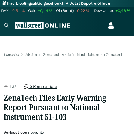
🎁 Ihre Lieblingsaktie geschenkt.
→ Jetzt Depot eröffnen
DAX
-0,51
%
Gold
+0,44
%
Öl (Brent)
-0,22
%
Dow Jones
+0,46
%
Aktien
Zenatech Aktie
Nachrichten zu Zenatech
Startseite
133
0 Kommentare
ZenaTech Files Early Warning
Report Pursuant to National
Instrument 61-103
Verfasst von
newsfile