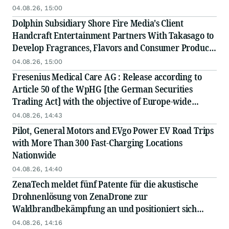
04.08.26, 15:00
Dolphin Subsidiary Shore Fire Media's Client
Handcraft Entertainment Partners With Takasago to
Develop Fragrances, Flavors and Consumer Products
to Define the World of 'Global' J-Pop
04.08.26, 15:00
Fresenius Medical Care AG : Release according to
Article 50 of the WpHG [the German Securities
Trading Act] with the objective of Europe-wide
distribution
04.08.26, 14:43
Pilot, General Motors and EVgo Power EV Road Trips
with More Than 300 Fast-Charging Locations
Nationwide
04.08.26, 14:40
ZenaTech meldet fünf Patente für die akustische
Drohnenlösung von ZenaDrone zur
Waldbrandbekämpfung an und positioniert sich
damit für staatliche, Katastrophenschutz- und
04.08.26, 14:16