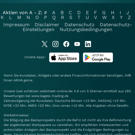
Aktien von A - Z:
#
A
B
C
D
E
F
G
H
I
J
K
L
M
N
O
P
Q
R
S
T
U
V
W
X
Y
Z
Impressum
Disclaimer
Datenschutz
Datenschutz-
Einstellungen
Nutzungsbedingungen
Unsere Apps:
Wenn Sie Kursdaten, Widgets oder andere Finanzinformationen benötigen, hilft
Ihnen
ARIVA
gerne.
Unsere User schätzen wallstreet-online.de: 4.8 von 5 Sternen ermittelt aus 285
Bewertungen bei www.kagels-trading.de
Zeitverzögerung der Kursdaten: Deutsche Börsen +15 Min. NASDAQ +15 Min.
NYSE +20 Min. AMEX +20 Min. Dow Jones +15 Min. Alle Angaben ohne Gewähr.
Werbehinweise:
Die Billigung des Basisprospekts durch die BaFin ist nicht als ihre Befürwortung
der angebotenen Wertpapiere zu verstehen. Wir empfehlen Interessenten und
potenziellen Anlegern den Basisprospekt und die Endgültigen Bedingungen zu
lesen, bevor sie eine Anlageentscheidung treffen, um sich möglichst umfassend