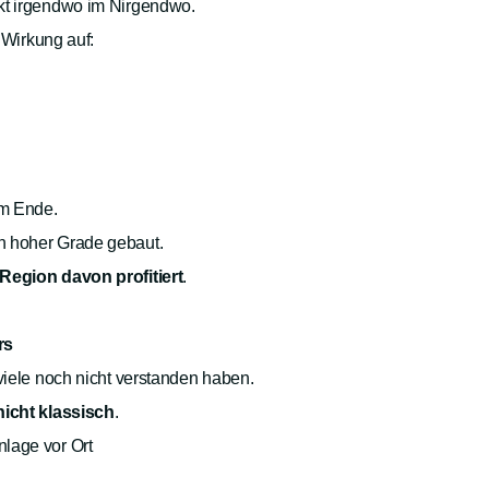
kt irgendwo im Nirgendwo.
r Wirkung auf:
m Ende.
n hoher Grade gebaut.
 Region davon profitiert
.
rs
 viele noch nicht verstanden haben.
nicht klassisch
.
lage vor Ort