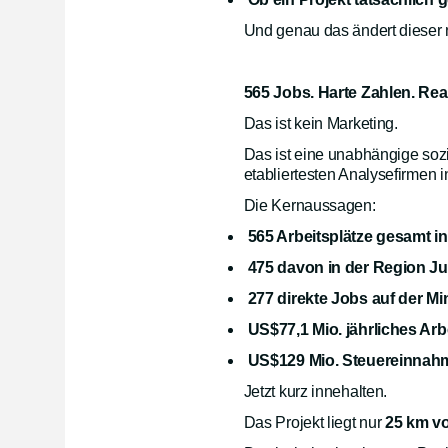
Und genau das ändert dieser 
565 Jobs. Harte Zahlen. Rea
Das ist kein Marketing.
Das ist eine unabhängige so
etabliertesten Analysefirmen i
Die Kernaussagen:
565 Arbeitsplätze gesamt i
475 davon in der Region J
277 direkte Jobs auf der Mi
US$77,1 Mio. jährliches A
US$129 Mio. Steuereinnahm
Jetzt kurz innehalten.
Das Projekt liegt nur
25 km vo