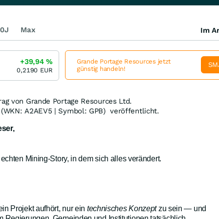
0J
Max
Im Ar
+39,94
%
Grande Portage Resources jetzt
SM
günstig handeln!
0,2190
EUR
trag von Grande Portage Resources Ltd.
 (WKN: A2AEV5 | Symbol: GPB) veröffentlicht.
ser,
echten Mining-Story, in dem sich alles verändert.
n Projekt aufhört, nur ein
technisches Konzept
zu sein — und
m Regierungen, Gemeinden und Institutionen tatsächlich