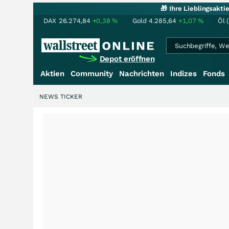
🎁 Ihre Lieblingsakt
DAX
26.274,84
+0,38
%
Gold
4.285,64
+1,07
%
Öl 
Depot eröffnen
Aktien
Community
Nachrichten
Indizes
Fonds
NEWS TICKER