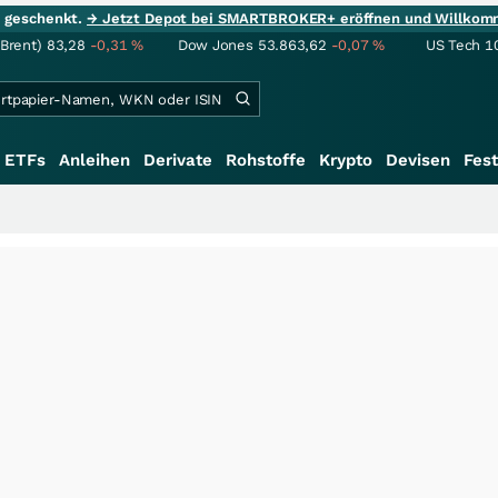
ie geschenkt.
→ Jetzt Depot bei SMARTBROKER+ eröffnen und Willkom
(Brent)
83,28
-0,31
%
Dow Jones
53.863,62
-0,07
%
US Tech 1
ETFs
Anleihen
Derivate
Rohstoffe
Krypto
Devisen
Fest