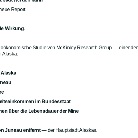
neue Report.
le Wirkung.
zioökonomische Studie von McKinley Research Group — einer der
n Alaska.
n Alaska
uneau
ne
rbeitseinkommen im Bundesstaat
en über die Lebensdauer der Mine
n Juneau entfernt
— der Hauptstadt Alaskas.