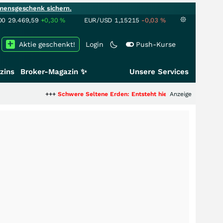
mensgeschenk sichern.
00
29.469,59
+0,30
%
EUR/USD
1,15215
-0,03
%
Aktie geschenkt!
Login
Push-Kurse
zins
Broker-Magazin ✨
Unsere Services
+++
Schwere Seltene Erden: Entsteht hier die nächste Milliardenstory?
Anzeige
+