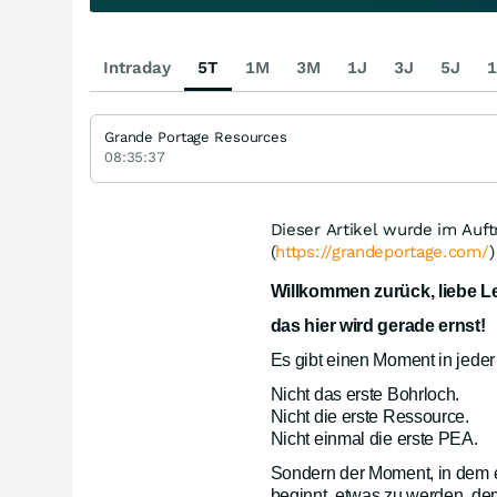
Intraday
5T
1M
3M
1J
3J
5J
1
Grande Portage Resources
08:35:37
Dieser Artikel wurde im Auf
(
https://grandeportage.com/
)
Willkommen zurück, liebe Le
das hier wird gerade ernst!
Es gibt einen Moment in jeder 
Nicht das erste Bohrloch.
Nicht die erste Ressource.
Nicht einmal die erste PEA.
Sondern der Moment, in dem ei
beginnt, etwas zu werden, de