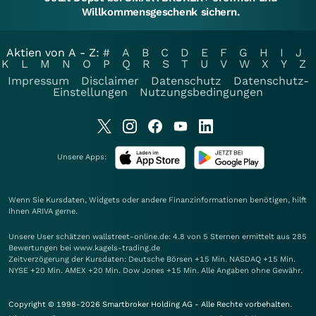
Willkommensgeschenk sichern.
Aktien von A - Z:
#
A
B
C
D
E
F
G
H
I
J
K
L
M
N
O
P
Q
R
S
T
U
V
W
X
Y
Z
Impressum
Disclaimer
Datenschutz
Datenschutz-
Einstellungen
Nutzungsbedingungen
Unsere Apps:
Wenn Sie Kursdaten, Widgets oder andere Finanzinformationen benötigen, hilft
Ihnen
ARIVA
gerne.
Unsere User schätzen wallstreet-online.de: 4.8 von 5 Sternen ermittelt aus 285
Bewertungen bei www.kagels-trading.de
Zeitverzögerung der Kursdaten: Deutsche Börsen +15 Min. NASDAQ +15 Min.
NYSE +20 Min. AMEX +20 Min. Dow Jones +15 Min. Alle Angaben ohne Gewähr.
Copyright © 1998-2026 Smartbroker Holding AG - Alle Rechte vorbehalten.