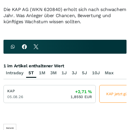
Die KAP AG (WKN 620840) erholt sich nach schwachem
Jahr. Was Anleger über Chancen, Bewertung und
künftiges Wachstum wissen sollten.
1 im Artikel enthaltener Wert
Intraday
5T
1M
3M
1J
3J
5J
10J
Max
KAP
+2,71
%
KAP jetzt gün
05.08.26
1,8550
EUR
Beliebt