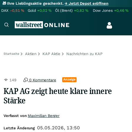
🎁 Ihre Lieblingsaktie geschenkt.
→ Jetzt Depot eröffnen
DAX
-0,51
%
Gold
+0,02
%
Öl (Brent)
+0,82
%
Dow Jones
+0,46
%
Aktien
KAP Aktie
Nachrichten zu KAP
Startseite
Anzeige
149
0 Kommentare
KAP AG zeigt heute klare innere
Stärke
Verfasst von
Maximilian Berger
05.05.2026, 13:50
Letzte Änderung