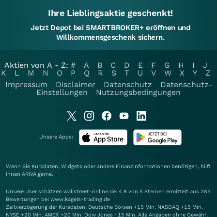
Ihre Lieblingsaktie geschenkt!
Jetzt Depot bei SMARTBROKER+ eröffnen und
Willkommensgeschenk sichern.
Aktien von A - Z:
#
A
B
C
D
E
F
G
H
I
J
K
L
M
N
O
P
Q
R
S
T
U
V
W
X
Y
Z
Impressum
Disclaimer
Datenschutz
Datenschutz-
Einstellungen
Nutzungsbedingungen
Unsere Apps:
Wenn Sie Kursdaten, Widgets oder andere Finanzinformationen benötigen, hilft
Ihnen
ARIVA
gerne.
Unsere User schätzen wallstreet-online.de: 4.8 von 5 Sternen ermittelt aus 285
Bewertungen bei www.kagels-trading.de
Zeitverzögerung der Kursdaten: Deutsche Börsen +15 Min. NASDAQ +15 Min.
NYSE +20 Min. AMEX +20 Min. Dow Jones +15 Min. Alle Angaben ohne Gewähr.