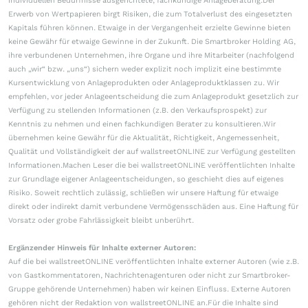
individuellen Bedürfnisse ausgerichtete, fachkundige Anlageberatung.Der
Erwerb von Wertpapieren birgt Risiken, die zum Totalverlust des eingesetzten
Kapitals führen können. Etwaige in der Vergangenheit erzielte Gewinne bieten
keine Gewähr für etwaige Gewinne in der Zukunft. Die Smartbroker Holding AG,
ihre verbundenen Unternehmen, ihre Organe und ihre Mitarbeiter (nachfolgend
auch „wir“ bzw. „uns“) sichern weder explizit noch implizit eine bestimmte
Kursentwicklung von Anlageprodukten oder Anlageproduktklassen zu. Wir
empfehlen, vor jeder Anlageentscheidung die zum Anlageprodukt gesetzlich zur
Verfügung zu stellenden Informationen (z.B. den Verkaufsprospekt) zur
Kenntnis zu nehmen und einen fachkundigen Berater zu konsultieren.Wir
übernehmen keine Gewähr für die Aktualität, Richtigkeit, Angemessenheit,
Qualität und Vollständigkeit der auf wallstreetONLINE zur Verfügung gestellten
Informationen.Machen Leser die bei wallstreetONLINE veröffentlichten Inhalte
zur Grundlage eigener Anlageentscheidungen, so geschieht dies auf eigenes
Risiko. Soweit rechtlich zulässig, schließen wir unsere Haftung für etwaige
direkt oder indirekt damit verbundene Vermögensschäden aus. Eine Haftung für
Vorsatz oder grobe Fahrlässigkeit bleibt unberührt.
Ergänzender Hinweis für Inhalte externer Autoren:
Auf die bei wallstreetONLINE veröffentlichten Inhalte externer Autoren (wie z.B.
von Gastkommentatoren, Nachrichtenagenturen oder nicht zur Smartbroker-
Gruppe gehörende Unternehmen) haben wir keinen Einfluss. Externe Autoren
gehören nicht der Redaktion von wallstreetONLINE an.Für die Inhalte sind