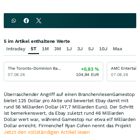
5 im Artikel enthaltene Werte
Intraday
5T
1M
3M
1J
3J
5J
10J
Max
The Toronto-Dominion Bank
+0,83
%
07.08.26
104,94
EUR
07.08.26
Überraschender Angriff auf einen BranchenriesenGamestop
bietet 125 Dollar pro Aktie und bewertet Ebay damit mit
rund 56 Milliarden Dollar (47,7 Milliarden Euro). Der Schritt
ist bemerkenswert, da Ebay zuletzt rund 46 Milliarden
Dollar wert war, während Gamestop nur etwa elf Milliarden
Dollar erreicht. Firmenchef Ryan Cohen nennt das Projekt
Jetzt den vollständigen Artikel lesen