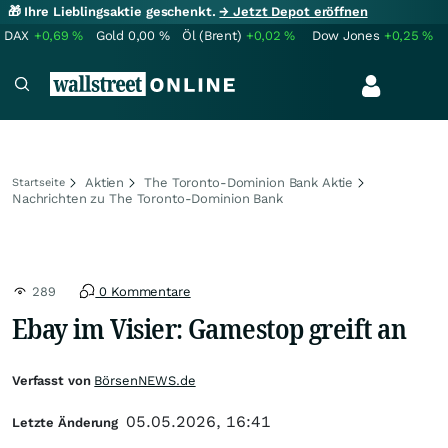
🎁 Ihre Lieblingsaktie geschenkt.
→ Jetzt Depot eröffnen
DAX
+0,69
%
Gold
0,00
%
Öl (Brent)
+0,02
%
Dow Jones
+0,25
%
Aktien
The Toronto-Dominion Bank Aktie
Startseite
Nachrichten zu The Toronto-Dominion Bank
289
0 Kommentare
Ebay im Visier: Gamestop greift an
Verfasst von
BörsenNEWS.de
05.05.2026, 16:41
Letzte Änderung