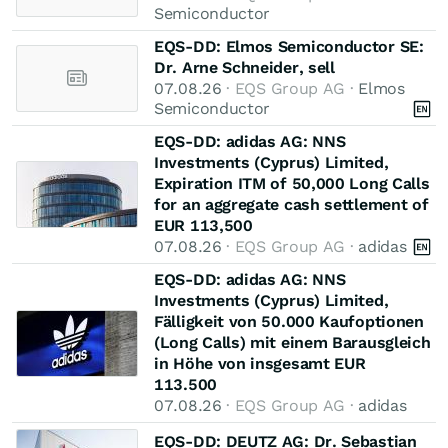
Semiconductor
EQS-DD: Elmos Semiconductor SE:
Dr. Arne Schneider, sell
07.08.26
· EQS Group AG ·
Elmos
Semiconductor
EQS-DD: adidas AG: NNS
Investments (Cyprus) Limited,
Expiration ITM of 50,000 Long Calls
for an aggregate cash settlement of
EUR 113,500
07.08.26
· EQS Group AG ·
adidas
EQS-DD: adidas AG: NNS
Investments (Cyprus) Limited,
Fälligkeit von 50.000 Kaufoptionen
(Long Calls) mit einem Barausgleich
in Höhe von insgesamt EUR
113.500
07.08.26
· EQS Group AG ·
adidas
EQS-DD: DEUTZ AG: Dr. Sebastian