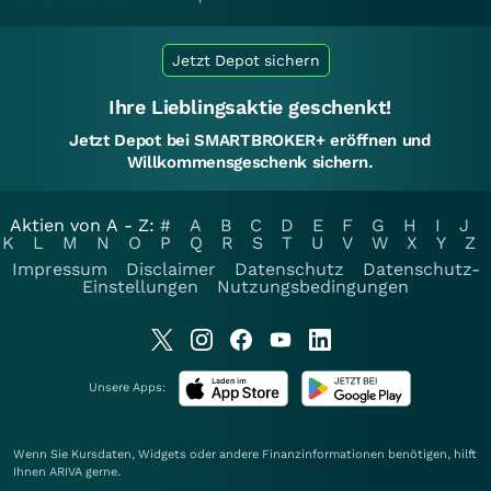
Jetzt Depot sichern
Ihre Lieblingsaktie geschenkt!
Jetzt Depot bei SMARTBROKER+ eröffnen und
Willkommensgeschenk sichern.
Aktien von A - Z:
#
A
B
C
D
E
F
G
H
I
J
K
L
M
N
O
P
Q
R
S
T
U
V
W
X
Y
Z
Impressum
Disclaimer
Datenschutz
Datenschutz-
Einstellungen
Nutzungsbedingungen
Unsere Apps:
Wenn Sie Kursdaten, Widgets oder andere Finanzinformationen benötigen, hilft
Ihnen
ARIVA
gerne.