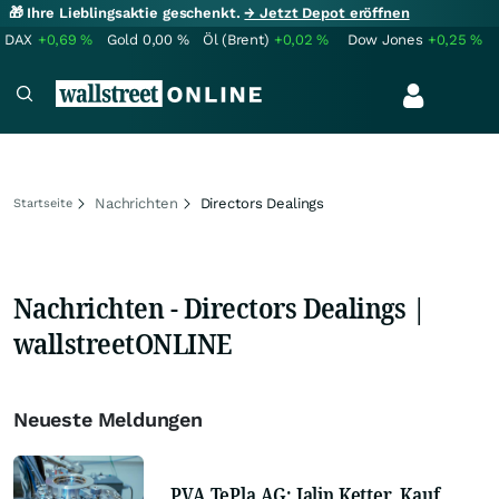
🎁 Ihre Lieblingsaktie geschenkt.
→ Jetzt Depot eröffnen
DAX
+0,69
%
Gold
0,00
%
Öl (Brent)
+0,02
%
Dow Jones
+0,25
%
Nachrichten
Directors Dealings
Startseite
Nachrichten - Directors Dealings |
wallstreetONLINE
Neueste Meldungen
PVA TePla AG: Jalin Ketter, Kauf