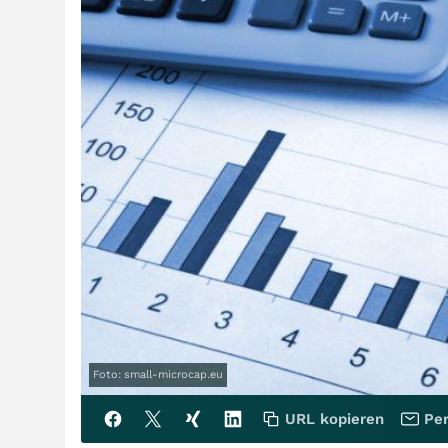
Foto: small-microcap.eu
URL kopieren
Per