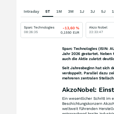
Intraday
5T
1M
3M
1J
3J
5J
1
Sparc Technologies
Akzo Nobel
-13,60
%
08:26:35
22:33:47
0,1550
EUR
Sparc Technologies (ISIN: AU
Jahr 2026 gestartet. Neben
auch die Aktie zuletzt deu
Seit Jahresbeginn hat sich 
verdoppelt. Parallel dazu z
mehreren zentralen Stellschr
AkzoNobel: Einst
Ein wesentlicher Schritt im 
Beschichtungskonzern AkzoN
weltweit führenden Herstell
entsprechend breite industr