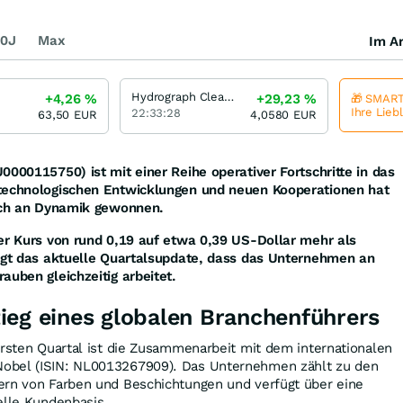
0J
Max
Im Ar
Hydrograph Clean Power
+4,26
%
+29,23
%
🎁 SMART
Ihre Lieb
22:33:28
63,50
EUR
4,0580
EUR
0000115750) ist mit einer Reihe operativer Fortschritte in das
 technologischen Entwicklungen und neuen Kooperationen hat
tlich an Dynamik gewonnen.
der Kurs von rund 0,19 auf etwa 0,39 US-Dollar mehr als
eigt das aktuelle Quartalsupdate, dass das Unternehmen an
auben gleichzeitig arbeitet.
ieg eines globalen Branchenführers
ersten Quartal ist die Zusammenarbeit mit dem internationalen
obel (ISIN: NL0013267909). Das Unternehmen zählt zu den
ern von Farben und Beschichtungen und verfügt über eine
ielle Kundenbasis.