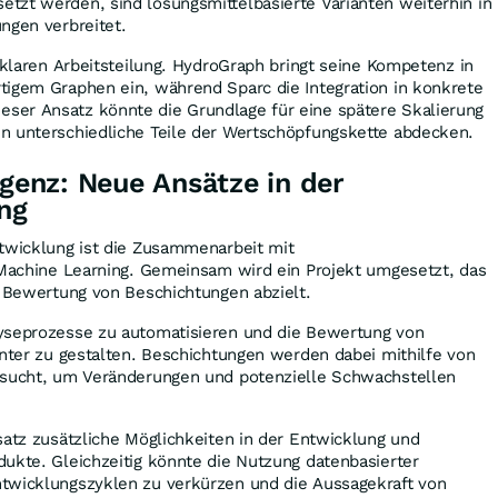
tzt werden, sind lösungsmittelbasierte Varianten weiterhin in
ungen verbreitet.
r klaren Arbeitsteilung. HydroGraph bringt seine Kompetenz in
tigem Graphen ein, während Sparc die Integration in konkrete
er Ansatz könnte die Grundlage für eine spätere Skalierung
n unterschiedliche Teile der Wertschöpfungskette abdecken.
igenz: Neue Ansätze in der
ng
ntwicklung ist die Zusammenarbeit mit
 Machine Learning. Gemeinsam wird ein Projekt umgesetzt, das
r Bewertung von Beschichtungen abzielt.
yseprozesse zu automatisieren und die Bewertung von
enter zu gestalten. Beschichtungen werden dabei mithilfe von
rsucht, um Veränderungen und potenzielle Schwachstellen
satz zusätzliche Möglichkeiten in der Entwicklung und
ukte. Gleichzeitig könnte die Nutzung datenbasierter
twicklungszyklen zu verkürzen und die Aussagekraft von