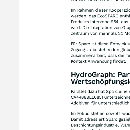
Im Rahmen dieser Kooperatio
werden, das EcoSPARC enthäl
Produkts Interzone 954, das
wird. Die Integration von Gr
Zeitraum von mehr als 21 M
Für Sparc ist diese Entwickl
Zugang zu bestehenden global
Zusammenarbeit, dass die Tec
Kontext Anwendung findet.
HydroGraph: Part
Wertschöpfungsk
Parallel dazu hat Sparc eine
CA44888L1085) unterzeichnet
Additiven für unterschiedli
Im Fokus stehen sowohl wass
Damit adressiert Sparc gezi
Beschichtungsindustrie. Wä