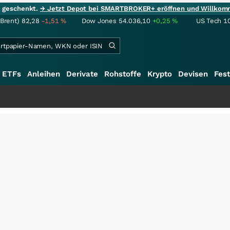
ie geschenkt.
→ Jetzt Depot bei SMARTBROKER+ eröffnen und Willkom
(Brent)
82,28
-1,51
%
Dow Jones
54.036,10
+0,25
%
US Tech 1
ETFs
Anleihen
Derivate
Rohstoffe
Krypto
Devisen
Fest
+++
S