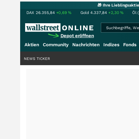
🎁 Ihre Lieblingsakt
DAX
26.355,84
+0,69
%
Gold
4.337,84
+2,30
%
Öl 
Depot eröffnen
Aktien
Community
Nachrichten
Indizes
Fonds
NEWS TICKER