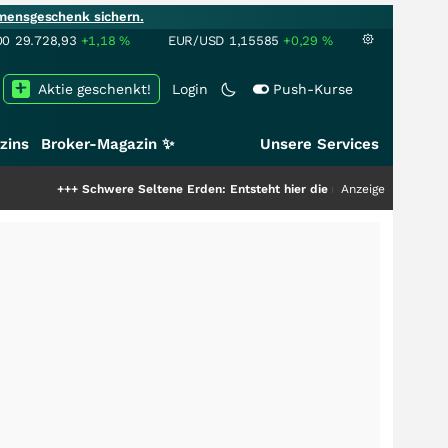
mensgeschenk sichern.
00
29.728,93
+1,18
%
EUR/USD
1,15585
+0,29
%
Aktie geschenkt!
Login
Push-Kurse
zins
Broker-Magazin ✨
Unsere Services
chwere Seltene Erden: Entsteht hier die nächste Milliardenstory?
Anzeige
+++