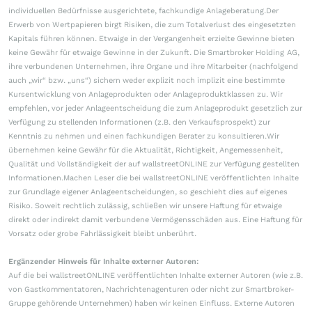
individuellen Bedürfnisse ausgerichtete, fachkundige Anlageberatung.Der
Erwerb von Wertpapieren birgt Risiken, die zum Totalverlust des eingesetzten
Kapitals führen können. Etwaige in der Vergangenheit erzielte Gewinne bieten
keine Gewähr für etwaige Gewinne in der Zukunft. Die Smartbroker Holding AG,
ihre verbundenen Unternehmen, ihre Organe und ihre Mitarbeiter (nachfolgend
auch „wir“ bzw. „uns“) sichern weder explizit noch implizit eine bestimmte
Kursentwicklung von Anlageprodukten oder Anlageproduktklassen zu. Wir
empfehlen, vor jeder Anlageentscheidung die zum Anlageprodukt gesetzlich zur
Verfügung zu stellenden Informationen (z.B. den Verkaufsprospekt) zur
Kenntnis zu nehmen und einen fachkundigen Berater zu konsultieren.Wir
übernehmen keine Gewähr für die Aktualität, Richtigkeit, Angemessenheit,
Qualität und Vollständigkeit der auf wallstreetONLINE zur Verfügung gestellten
Informationen.Machen Leser die bei wallstreetONLINE veröffentlichten Inhalte
zur Grundlage eigener Anlageentscheidungen, so geschieht dies auf eigenes
Risiko. Soweit rechtlich zulässig, schließen wir unsere Haftung für etwaige
direkt oder indirekt damit verbundene Vermögensschäden aus. Eine Haftung für
Vorsatz oder grobe Fahrlässigkeit bleibt unberührt.
Ergänzender Hinweis für Inhalte externer Autoren:
Auf die bei wallstreetONLINE veröffentlichten Inhalte externer Autoren (wie z.B.
von Gastkommentatoren, Nachrichtenagenturen oder nicht zur Smartbroker-
Gruppe gehörende Unternehmen) haben wir keinen Einfluss. Externe Autoren