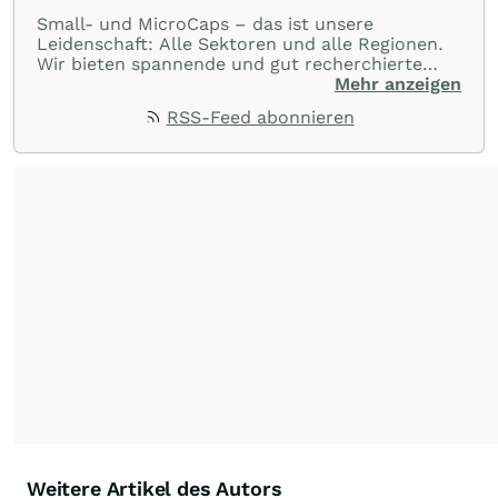
Small- und MicroCaps – das ist unsere
Leidenschaft: Alle Sektoren und alle Regionen.
Wir bieten spannende und gut recherchierte
Einblicke in branchen- und marktbezogene
Mehr anzeigen
Nachrichten. Unsere Journalisten verfügen über
RSS-Feed abonnieren
umfangreiche Erfahrungen in der Branche und
berichten über ihre jeweiligen Sektoren, damit
Sie die neuesten Nachrichten von einigen der
besten Reporter des Landes erhalten.
Weitere Artikel des Autors