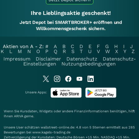
Ihre Lieblingsaktie geschenkt!
Jetzt Depot bei SMARTBROKER+ eröffnen und
Willkommensgeschenk sichern.
Aktien von A - Z:
#
A
B
C
D
E
F
G
H
I
J
K
L
M
N
O
P
Q
R
S
T
U
V
W
X
Y
Z
Impressum
Disclaimer
Datenschutz
Datenschutz-
Einstellungen
Nutzungsbedingungen
Unsere Apps:
Wenn Sie Kursdaten, Widgets oder andere Finanzinformationen benötigen, hilft
Ihnen
ARIVA
gerne.
Unsere User schätzen wallstreet-online.de: 4.8 von 5 Sternen ermittelt aus 285
Bewertungen bei www.kagels-trading.de
Zeitverzögerung der Kursdaten: Deutsche Börsen +15 Min. NASDAQ +15 Min.