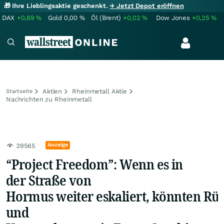
🎁 Ihre Lieblingsaktie geschenkt.
→ Jetzt Depot eröffnen
DAX
+0,69
%
Gold
0,00
%
Öl (Brent)
+0,02
%
Dow Jones
+0,25
%
Aktien
Rheinmetall Aktie
Startseite
Nachrichten zu Rheinmetall
Anzeige
39565
“Project Freedom”: Wenn es in
der Straße von
Hormus weiter eskaliert, könnten Rü
und