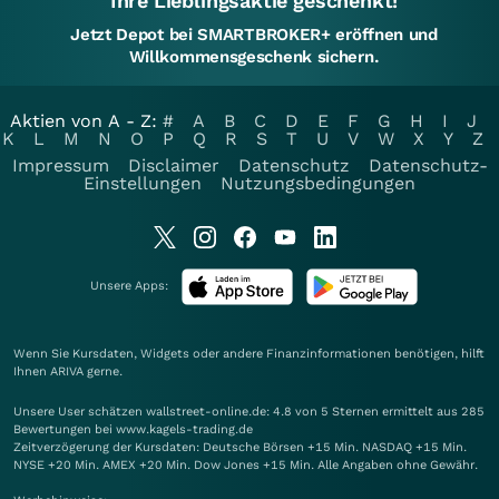
Ihre Lieblingsaktie geschenkt!
Jetzt Depot bei SMARTBROKER+ eröffnen und
Willkommensgeschenk sichern.
Aktien von A - Z:
#
A
B
C
D
E
F
G
H
I
J
K
L
M
N
O
P
Q
R
S
T
U
V
W
X
Y
Z
Impressum
Disclaimer
Datenschutz
Datenschutz-
Einstellungen
Nutzungsbedingungen
Unsere Apps:
Wenn Sie Kursdaten, Widgets oder andere Finanzinformationen benötigen, hilft
Ihnen
ARIVA
gerne.
Unsere User schätzen wallstreet-online.de: 4.8 von 5 Sternen ermittelt aus 285
Bewertungen bei www.kagels-trading.de
Zeitverzögerung der Kursdaten: Deutsche Börsen +15 Min. NASDAQ +15 Min.
NYSE +20 Min. AMEX +20 Min. Dow Jones +15 Min. Alle Angaben ohne Gewähr.