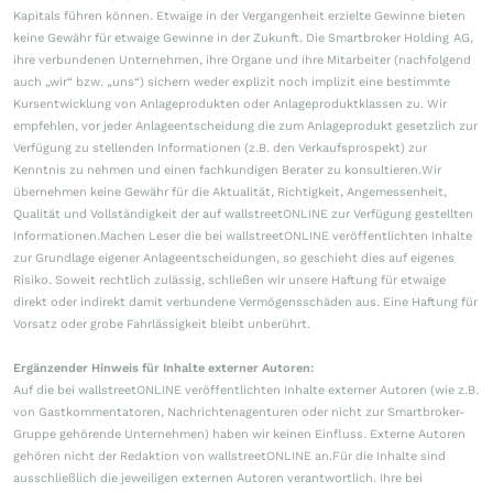
Kapitals führen können. Etwaige in der Vergangenheit erzielte Gewinne bieten
keine Gewähr für etwaige Gewinne in der Zukunft. Die Smartbroker Holding AG,
ihre verbundenen Unternehmen, ihre Organe und ihre Mitarbeiter (nachfolgend
auch „wir“ bzw. „uns“) sichern weder explizit noch implizit eine bestimmte
Kursentwicklung von Anlageprodukten oder Anlageproduktklassen zu. Wir
empfehlen, vor jeder Anlageentscheidung die zum Anlageprodukt gesetzlich zur
Verfügung zu stellenden Informationen (z.B. den Verkaufsprospekt) zur
Kenntnis zu nehmen und einen fachkundigen Berater zu konsultieren.Wir
übernehmen keine Gewähr für die Aktualität, Richtigkeit, Angemessenheit,
Qualität und Vollständigkeit der auf wallstreetONLINE zur Verfügung gestellten
Informationen.Machen Leser die bei wallstreetONLINE veröffentlichten Inhalte
zur Grundlage eigener Anlageentscheidungen, so geschieht dies auf eigenes
Risiko. Soweit rechtlich zulässig, schließen wir unsere Haftung für etwaige
direkt oder indirekt damit verbundene Vermögensschäden aus. Eine Haftung für
Vorsatz oder grobe Fahrlässigkeit bleibt unberührt.
Ergänzender Hinweis für Inhalte externer Autoren:
Auf die bei wallstreetONLINE veröffentlichten Inhalte externer Autoren (wie z.B.
von Gastkommentatoren, Nachrichtenagenturen oder nicht zur Smartbroker-
Gruppe gehörende Unternehmen) haben wir keinen Einfluss. Externe Autoren
gehören nicht der Redaktion von wallstreetONLINE an.Für die Inhalte sind
ausschließlich die jeweiligen externen Autoren verantwortlich. Ihre bei