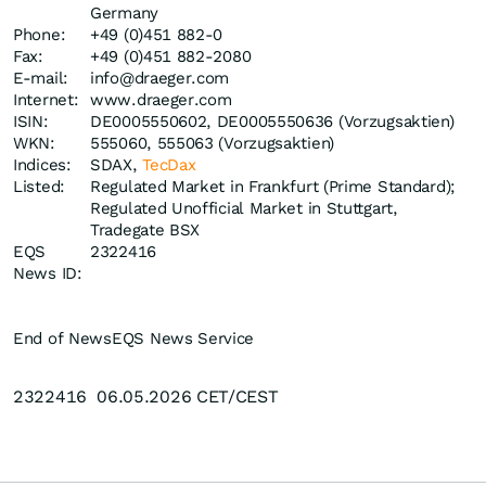
Germany
Phone:
+49 (0)451 882-0
Fax:
+49 (0)451 882-2080
E-mail:
info@draeger.com
Internet:
www.draeger.com
ISIN:
DE0005550602, DE0005550636 (Vorzugsaktien)
WKN:
555060, 555063 (Vorzugsaktien)
Indices:
SDAX,
TecDax
Listed:
Regulated Market in Frankfurt (Prime Standard);
Regulated Unofficial Market in Stuttgart,
Tradegate BSX
EQS
2322416
News ID:
End of News
EQS News Service
2322416 06.05.2026 CET/CEST