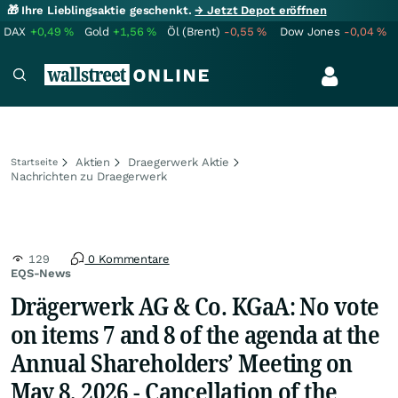
🎁 Ihre Lieblingsaktie geschenkt.
→ Jetzt Depot eröffnen
DAX
+0,49
%
Gold
+1,56
%
Öl (Brent)
-0,55
%
Dow Jones
-0,04
%
Aktien
Draegerwerk Aktie
Startseite
Nachrichten zu Draegerwerk
129
0 Kommentare
EQS-News
Drägerwerk AG & Co. KGaA: No vote
on items 7 and 8 of the agenda at the
Annual Shareholders’ Meeting on
May 8, 2026 - Cancellation of the