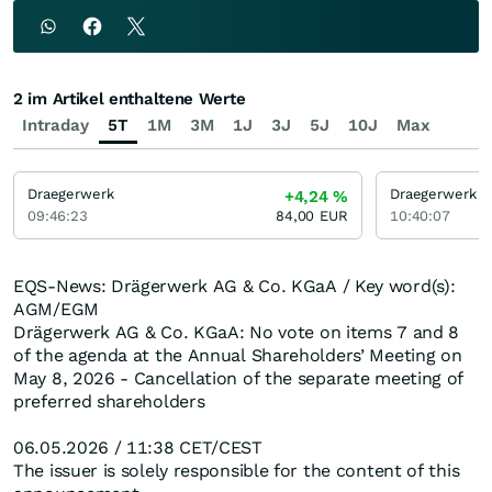
2 im Artikel enthaltene Werte
Intraday
5T
1M
3M
1J
3J
5J
10J
Max
Draegerwerk
Draegerwerk
+4,24
%
09:46:23
84,00
EUR
10:40:07
EQS-News: Drägerwerk AG & Co. KGaA / Key word(s):
AGM/EGM
Drägerwerk AG & Co. KGaA: No vote on items 7 and 8
of the agenda at the Annual Shareholders’ Meeting on
May 8, 2026 - Cancellation of the separate meeting of
preferred shareholders
06.05.2026 / 11:38 CET/CEST
The issuer is solely responsible for the content of this