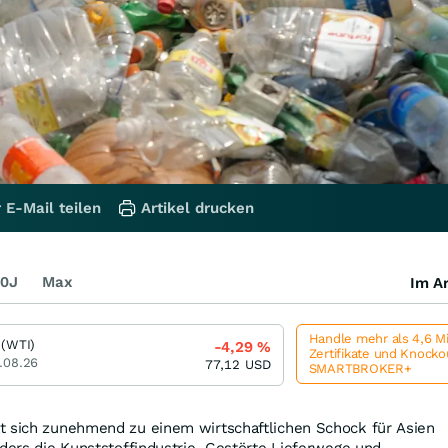
 E-Mail teilen
Artikel drucken
0J
Max
Im Ar
Handle mehr als 4,6 M
 (WTI)
-4,29
%
Zertifikate und Knock
.08.26
77,12
USD
SMARTBROKER+
t sich zunehmend zu einem wirtschaftlichen Schock für Asien
nders die Kunststoffindustrie. Gestörte Lieferwege und