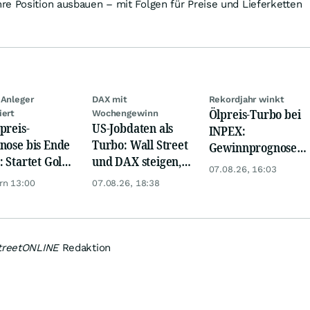
e Position ausbauen – mit Folgen für Preise und Lieferketten
 Anleger
DAX mit
Rekordjahr winkt
Ölpreis-Turbo bei
iert
Wochengewinn
preis-
US-Jobdaten als
INPEX:
nose bis Ende
Turbo: Wall Street
Gewinnprognose
: Startet Gold
und DAX steigen,
schießt auf
07.08.26, 16:03
t eine neue
Gold glänzt
Rekordhoch
rn 13:00
07.08.26, 18:38
ye?
treetONLINE
Redaktion