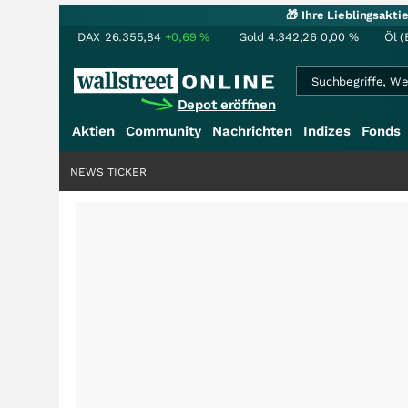
🎁 Ihre Lieblingsakt
DAX
26.355,84
+0,69
%
Gold
4.342,26
0,00
%
Öl (
Depot eröffnen
Aktien
Community
Nachrichten
Indizes
Fonds
NEWS TICKER