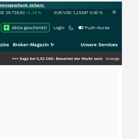
mensgeschenk sichern.
00
29.728,93
+1,18
%
EUR/USD
1,15587
0,00
%
Aktie geschenkt!
Login
Push-Kurse
zins
Broker-Magazin ✨
Unsere Services
 bei 0,53 CAD: Bewertet der Markt noch immer nur die Hälfte der Story?
Anzeige
+