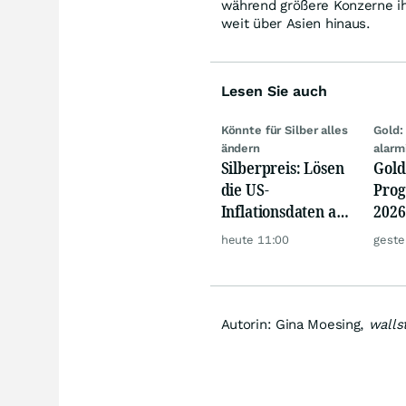
während größere Konzerne ihr
weit über Asien hinaus.
Lesen Sie auch
Könnte für Silber alles
Gold:
ändern
alarm
Silberpreis: Lösen
Gold
die US-
Prog
Inflationsdaten am
2026
Mittwoch eine
jetz
heute 11:00
geste
große Rallye aus?
Rall
Autorin: Gina Moesing,
walls