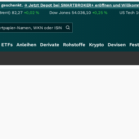
ie geschenkt.
→ Jetzt Depot bei SMARTBROKER+ eröffnen und Willkom
Brent)
82,27
+0,02
%
Dow Jones
54.036,10
+0,25
%
US Tech 1
ETFs
Anleihen
Derivate
Rohstoffe
Krypto
Devisen
Fest
+++
Saga