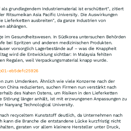
f als grundlegendem Industriematerial ist erschüttert", zitiert
r Ritsumeikan Asia Pacific University. Die Auswirkungen
ie Lieferketten ausbreiten", da ganze Industrien von
en abhängen.
Lage im Gesundheitswesen. In Südkorea untersuchen Behörden
fe bei Spritzen und anderen medizinischen Produkten.
äuser vorsorglich Lagerbestände auf – was die Knappheit
ltag wird die Entwicklung sichtbar: In Malaysia fehlten
den Regalen, weil Verpackungsmaterial knapp wurde.
en zum Umdenken. Ähnlich wie viele Konzerne nach der
von China reduzierten, suchen Firmen nun verstärkt nach
ßerhalb des Nahen Ostens, um Risiken in den Lieferketten
e Störung länger anhält, ist mit erzwungenen Anpassungen zu
er Nanyang Technological University.
e nach recyceltem Kunststoff deutlich, da Unternehmen nach
 kann die Branche die entstandene Lücke kurzfristig nicht
nhalten, geraten vor allem kleinere Hersteller unter Druck,