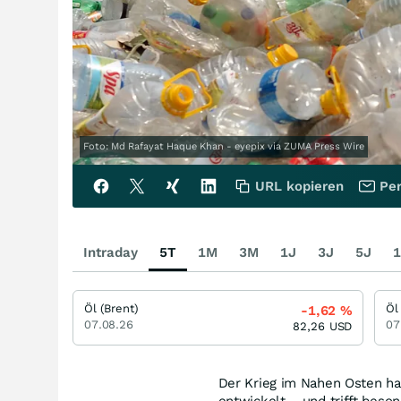
Foto: Md Rafayat Haque Khan - eyepix via ZUMA Press Wire
URL kopieren
Per
Intraday
5T
1M
3M
1J
3J
5J
1
Öl (Brent)
Öl
-1,62
%
07.08.26
07
82,26
USD
Der Krieg im Nahen Osten ha
entwickelt – und trifft beso