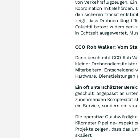
von Verkehrsflugzeugen. Ein
Koordination mit Behörden. Di
den sicheren Transit entsteh
zeigt, dass Drohnen längst Te
Colacitti betont zudem den 
in Echtzeit ausgewertet, Mu
CCO Rob Walker: Vom Sta
Dann beschreibt CCO Rob Wa
kleiner Drohnendienstleiste
Mitarbeitern. Entscheidend 
Hardware, Dienstleistungen u
Ein oft unterschätzter Bereic
geschult, angepasst an unter
zunehmenden Komplexität stei
ein Service, sondern ein st
Die operative Glaubwürdigkei
Kilometer Pipeline-Inspekti
Projekte zeigen, dass das U
skaliert.