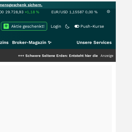
mensgeschenk sichern.
00
29.728,93
+1,18
%
EUR/USD
1,15587
0,00
%
Aktie geschenkt!
Login
Push-Kurse
zins
Broker-Magazin ✨
Unsere Services
chwere Seltene Erden: Entsteht hier die nächste Milliardenstory?
Anzeige
+++