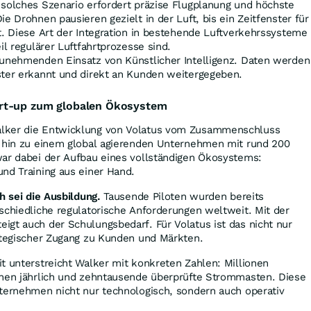
 solches Szenario erfordert präzise Flugplanung und höchste
e Drohnen pausieren gezielt in der Luft, bis ein Zeitfenster für
t. Diese Art der Integration in bestehende Luftverkehrssysteme
il regulärer Luftfahrtprozesse sind.
zunehmenden Einsatz von Künstlicher Intelligenz. Daten werden
ster erkannt und direkt an Kunden weitergegeben.
rt-up zum globalen Ökosystem
lker die Entwicklung von Volatus vom Zusammenschluss
r hin zu einem global agierenden Unternehmen mit rund 200
war dabei der Aufbau eines vollständigen Ökosystems:
nd Training aus einer Hand.
h sei die Ausbildung.
Tausende Piloten wurden bereits
schiedliche regulatorische Anforderungen weltweit. Mit der
gt auch der Schulungsbedarf. Für Volatus ist das nicht nur
rategischer Zugang zu Kunden und Märkten.
t unterstreicht Walker mit konkreten Zahlen: Millionen
onen jährlich und zehntausende überprüfte Strommasten. Diese
nternehmen nicht nur technologisch, sondern auch operativ