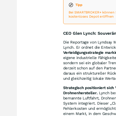
Tipp
Bei SMARTBROKER+ können Sie
kostenloses Depot eröffnen
CEO Glen Lynch: Souverän
Die Reportage von Lyndsay M
Lynch. Er ordnet die Entwick
Verteidigungsstrategie mark
eigene industrielle Fähigkei
sondern sei ein globaler Tre
derzeit schon auf den Partn
daraus ein struktureller Rü
und gleichzeitig lokale Wert
Strategisch positioniert sich
Drohnenhersteller.
Lynch bes
bemannte Luftfahrt, Drohnen
System integriert. Dieser „C
Fehlerkosten und ermöglicht 
einem Markt, in dem Geschw