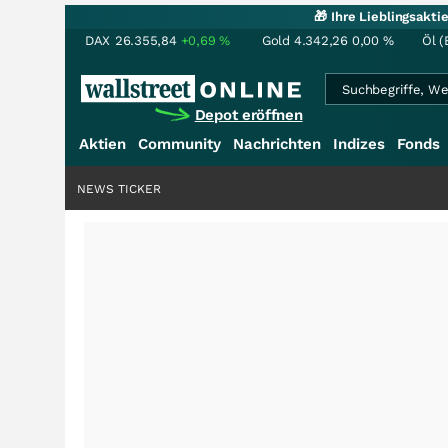
🎁 Ihre Lieblingsakt
DAX
26.355,84
+0,69
%
Gold
4.342,26
0,00
%
Öl (
Depot eröffnen
Aktien
Community
Nachrichten
Indizes
Fonds
NEWS TICKER