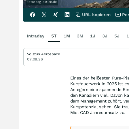
Foto: esg-aktien.de
URL kopieren
Per
Intraday
5T
1M
3M
1J
3J
5J
1
Volatus Aerospace
07.08.26
Eines der heißesten Pure-Pl
Kursfeuerwerk in 2025 ist e
Anlegern eine spannende Eins
den Kanadiern viel. Davon k
dem Management zuhört, ver
Kurspotenzial sehen. Sie tra
Mio. CAD Jahresumsatz zu.