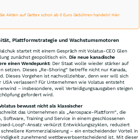
 Aktien auf Gettex schon ab 0 Euro Gebühren handeln! Hier
ität, Plattformstrategie und Wachstumsmotoren
alchuk startet mit einem Gespräch mit Volatus-CEO Glen
lung zunächst geopolitisch ein.
Die neue kanadische
iere einen Wendepunkt:
Der Staat wolle wieder stärker auf
ten setzen. Dieses „Re-Shoring“ betreffe nicht nur Kanada,
nd. Dieses Vorgehen ist nachvollziehbar, denn wer will sich
er USA verlassen? Für Unternehmen wie Volatus entsteht
ckenwind – insbesondere, weil Verteidigungsausgaben steigen
schöpfung gefordert wird.
 Volatus bewusst nicht als klassischer
chreibt das Unternehmen als „Aerospace-Plattform“, die
, Software, Training und Service in einem geschlossenen
losed-Loop“-Ansatz verkürzt Entwicklungszyklen, reduziert
schnellere Kommerzialisierung – ein entscheidender Vorteil in
indigkeit zunehmend wettbewerbsentscheidend ist. Mit dieser