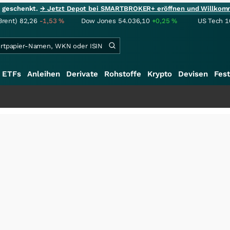
ie geschenkt.
→ Jetzt Depot bei SMARTBROKER+ eröffnen und Willkom
Brent)
82,26
-1,53
%
Dow Jones
54.036,10
+0,25
%
US Tech 1
ETFs
Anleihen
Derivate
Rohstoffe
Krypto
Devisen
Fest
+++
S