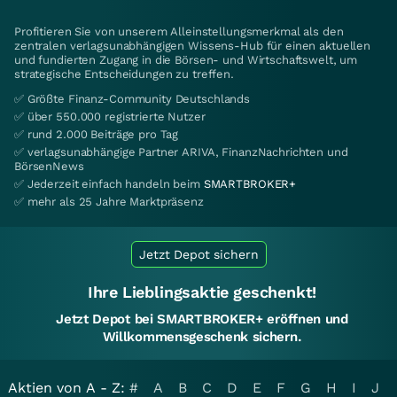
Profitieren Sie von unserem Alleinstellungsmerkmal als den
zentralen verlagsunabhängigen Wissens-Hub für einen aktuellen
und fundierten Zugang in die Börsen- und Wirtschaftswelt, um
strategische Entscheidungen zu treffen.
✅ Größte Finanz-Community Deutschlands
✅ über 550.000 registrierte Nutzer
✅ rund 2.000 Beiträge pro Tag
✅ verlagsunabhängige Partner ARIVA, FinanzNachrichten und
BörsenNews
✅ Jederzeit einfach handeln beim
SMARTBROKER+
✅ mehr als 25 Jahre Marktpräsenz
Jetzt Depot sichern
Ihre Lieblingsaktie geschenkt!
Jetzt Depot bei SMARTBROKER+ eröffnen und
Willkommensgeschenk sichern.
Aktien von A - Z:
#
A
B
C
D
E
F
G
H
I
J