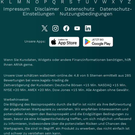
K
L
M
N
O
P
Q
R
S
T
U
V
W
X
Y
Z
Impressum
Disclaimer
Datenschutz
Datenschutz-
Einstellungen
Nutzungsbedingungen
Unsere Apps:
Wenn Sie Kursdaten, Widgets oder andere Finanzinformationen benötigen, hilft
Ihnen
ARIVA
gerne.
Unsere User schätzen wallstreet-online.de: 4.8 von 5 Sternen ermittelt aus 285
Bewertungen bei www.kagels-trading.de
Zeitverzögerung der Kursdaten: Deutsche Börsen +15 Min. NASDAQ +15 Min.
NYSE +20 Min. AMEX +20 Min. Dow Jones +15 Min. Alle Angaben ohne Gewähr.
Werbehinweise:
Die Billigung des Basisprospekts durch die BaFin ist nicht als ihre Befürwortung
der angebotenen Wertpapiere zu verstehen. Wir empfehlen Interessenten und
potenziellen Anlegern den Basisprospekt und die Endgültigen Bedingungen zu
lesen, bevor sie eine Anlageentscheidung treffen, um sich möglichst umfassend
zu informieren, insbesondere über die potenziellen Risiken und Chancen des
Wertpapiers. Sie sind im Begriff, ein Produkt zu erwerben, das nicht einfach ist
und schwer zu verstehen sein kann.