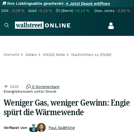
🎁 Ihre Lieblingsaktie geschenkt.
→ Jetzt Depot eröffnen
DAX
-0,09
%
Gold
-0,15
%
Öl (Brent)
+5,14
%
Dow Jones
-0,92
%
Aktien
ENGIE Aktie
Nachrichten zu ENGIE
Startseite
1625
0 Kommentare
Energiekonzern unter Druck
Weniger Gas, weniger Gewinn: Engie
spürt die Wärmewende
Verfasst von
Paul Späthling