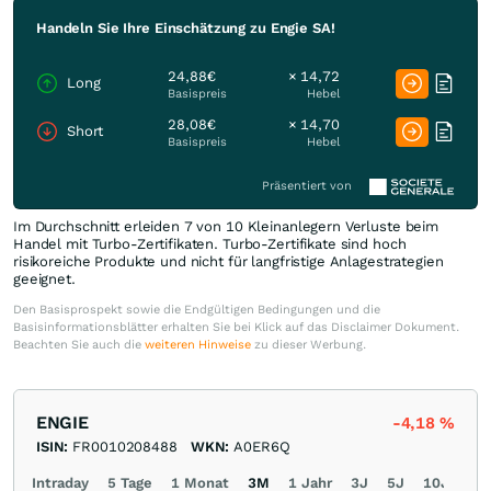
Handeln Sie Ihre Einschätzung zu Engie SA!
24,88€
× 14,72
Long
Basispreis
Hebel
28,08€
× 14,70
Short
Basispreis
Hebel
Präsentiert von
Im Durchschnitt erleiden 7 von 10 Kleinanlegern Verluste beim
Handel mit Turbo-Zertifikaten. Turbo-Zertifikate sind hoch
risikoreiche Produkte und nicht für langfristige Anlagestrategien
geeignet.
Den Basisprospekt sowie die Endgültigen Bedingungen und die
Basisinformationsblätter erhalten Sie bei Klick auf das Disclaimer Dokument.
Beachten Sie auch die
weiteren Hinweise
zu dieser Werbung.
ENGIE
-4,18
%
ISIN:
FR0010208488
WKN:
A0ER6Q
Intraday
5 Tage
1 Monat
3M
1 Jahr
3J
5J
10J
Ma