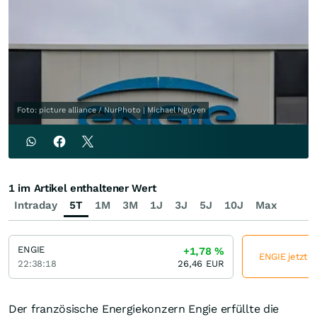
Foto: picture alliance / NurPhoto | Michael Nguyen
1 im Artikel enthaltener Wert
Intraday
5T
1M
3M
1J
3J
5J
10J
Max
ENGIE
+1,78
%
ENGIE jetzt g
22:38:18
26,46
EUR
Der französische Energiekonzern Engie erfüllte die