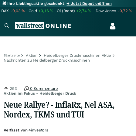
🎁 Ihre Lieblingsaktie geschenkt.
→ Jetzt Depot eröffnen
DAX
-0,03
%
Gold
+0,16
%
Öl (Brent)
+2,74
%
Dow Jones
-0,72
%
Aktien
Heidelberger Druckmaschinen Aktie
Startseite
Nachrichten zu Heidelberger Druckmaschinen
293
0 Kommentare
Aktien im Fokus - Heidelberger Druck
Neue Rallye? - InflaRx, Nel ASA,
Nordex, TKMS und TUI
Verfasst von
4investors