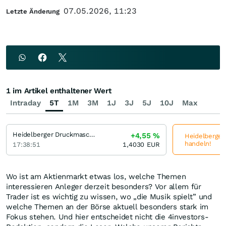
07.05.2026, 11:23
Letzte Änderung
1 im Artikel enthaltener Wert
Intraday
5T
1M
3M
1J
3J
5J
10J
Max
Heidelberger Druckmaschinen
+4,55
%
Heidelberger
handeln!
17:38:51
1,4030
EUR
Wo ist am Aktienmarkt etwas los, welche Themen
interessieren Anleger derzeit besonders? Vor allem für
Trader ist es wichtig zu wissen, wo „die Musik spielt” und
welche Themen an der Börse aktuell besonders stark im
Fokus stehen. Und hier entscheidet nicht die 4investors-