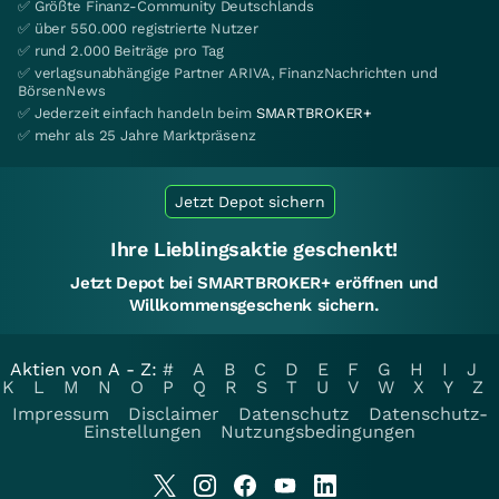
✅ Größte Finanz-Community Deutschlands
✅ über 550.000 registrierte Nutzer
✅ rund 2.000 Beiträge pro Tag
✅ verlagsunabhängige Partner ARIVA, FinanzNachrichten und
BörsenNews
✅ Jederzeit einfach handeln beim
SMARTBROKER+
✅ mehr als 25 Jahre Marktpräsenz
Jetzt Depot sichern
Ihre Lieblingsaktie geschenkt!
Jetzt Depot bei SMARTBROKER+ eröffnen und
Willkommensgeschenk sichern.
Aktien von A - Z:
#
A
B
C
D
E
F
G
H
I
J
K
L
M
N
O
P
Q
R
S
T
U
V
W
X
Y
Z
Impressum
Disclaimer
Datenschutz
Datenschutz-
Einstellungen
Nutzungsbedingungen