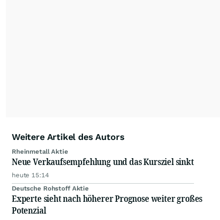
Analystenhäuser sowie externe Kolumnen zu
Konjunktur- und Wirtschaftsthemen, zu
Länderperspektiven und Rohstoffaspekten
ergänzen die Informationspalette von
www.4investors.de
. Das Portfolio umfasst dabei
rund 20 zumeist europäische Analystenhäuser
und mehr als 50 Kolumnisten aus Europa und
Übersee.
Weitere Artikel des Autors
Rheinmetall Aktie
Neue Verkaufsempfehlung und das Kursziel sinkt
heute 15:14
Deutsche Rohstoff Aktie
Experte sieht nach höherer Prognose weiter großes
Potenzial