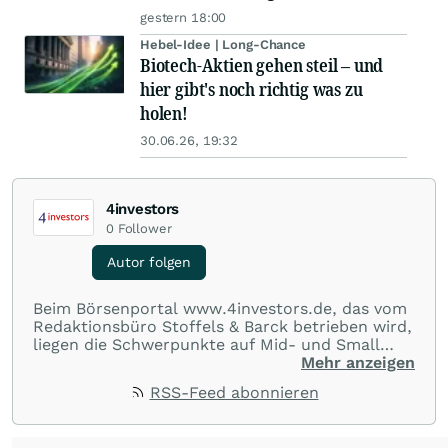
gestern 18:00
Hebel-Idee | Long-Chance
Biotech-Aktien gehen steil – und
hier gibt's noch richtig was zu
holen!
30.06.26, 19:32
4investors
0
Follower
Autor folgen
Beim Börsenportal www.4investors.de, das vom
Redaktionsbüro Stoffels & Barck betrieben wird,
liegen die Schwerpunkte auf Mid- und Small
Caps aus dem deutschsprachigen Raum. Der
Mehr anzeigen
Entry Standard sowie Börsengänge (IPOs) und
RSS-Feed abonnieren
Notierungsaufnahmen werden besonders genau
beobachtet. Eine Übersicht über
Ratingmeldungen renommierter Banken und