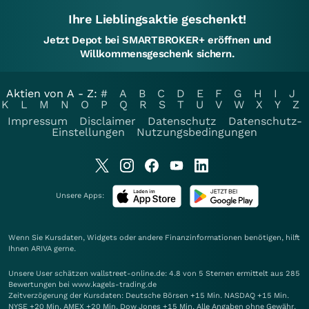
Ihre Lieblingsaktie geschenkt!
Jetzt Depot bei SMARTBROKER+ eröffnen und
Willkommensgeschenk sichern.
Aktien von A - Z:
#
A
B
C
D
E
F
G
H
I
J
K
L
M
N
O
P
Q
R
S
T
U
V
W
X
Y
Z
Impressum
Disclaimer
Datenschutz
Datenschutz-
Einstellungen
Nutzungsbedingungen
Unsere Apps:
Wenn Sie Kursdaten, Widgets oder andere Finanzinformationen benötigen, hilft
Ihnen
ARIVA
gerne.
Unsere User schätzen wallstreet-online.de: 4.8 von 5 Sternen ermittelt aus 285
Bewertungen bei www.kagels-trading.de
Zeitverzögerung der Kursdaten: Deutsche Börsen +15 Min. NASDAQ +15 Min.
NYSE +20 Min. AMEX +20 Min. Dow Jones +15 Min. Alle Angaben ohne Gewähr.