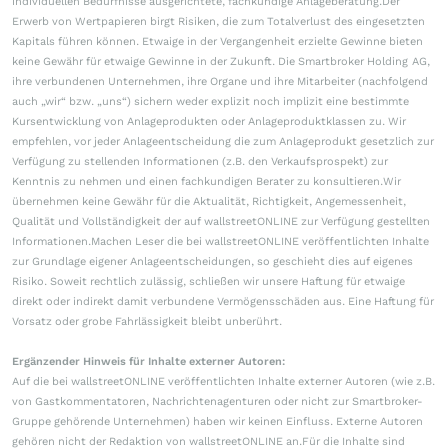
individuellen Bedürfnisse ausgerichtete, fachkundige Anlageberatung.Der
Erwerb von Wertpapieren birgt Risiken, die zum Totalverlust des eingesetzten
Kapitals führen können. Etwaige in der Vergangenheit erzielte Gewinne bieten
keine Gewähr für etwaige Gewinne in der Zukunft. Die Smartbroker Holding AG,
ihre verbundenen Unternehmen, ihre Organe und ihre Mitarbeiter (nachfolgend
auch „wir“ bzw. „uns“) sichern weder explizit noch implizit eine bestimmte
Kursentwicklung von Anlageprodukten oder Anlageproduktklassen zu. Wir
empfehlen, vor jeder Anlageentscheidung die zum Anlageprodukt gesetzlich zur
Verfügung zu stellenden Informationen (z.B. den Verkaufsprospekt) zur
Kenntnis zu nehmen und einen fachkundigen Berater zu konsultieren.Wir
übernehmen keine Gewähr für die Aktualität, Richtigkeit, Angemessenheit,
Qualität und Vollständigkeit der auf wallstreetONLINE zur Verfügung gestellten
Informationen.Machen Leser die bei wallstreetONLINE veröffentlichten Inhalte
zur Grundlage eigener Anlageentscheidungen, so geschieht dies auf eigenes
Risiko. Soweit rechtlich zulässig, schließen wir unsere Haftung für etwaige
direkt oder indirekt damit verbundene Vermögensschäden aus. Eine Haftung für
Vorsatz oder grobe Fahrlässigkeit bleibt unberührt.
Ergänzender Hinweis für Inhalte externer Autoren:
Auf die bei wallstreetONLINE veröffentlichten Inhalte externer Autoren (wie z.B.
von Gastkommentatoren, Nachrichtenagenturen oder nicht zur Smartbroker-
Gruppe gehörende Unternehmen) haben wir keinen Einfluss. Externe Autoren
gehören nicht der Redaktion von wallstreetONLINE an.Für die Inhalte sind