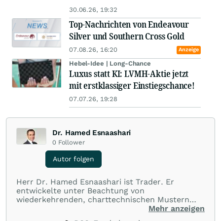
30.06.26, 19:32
Top-Nachrichten von Endeavour
Silver und Southern Cross Gold
07.08.26, 16:20
Anzeige
Hebel-Idee | Long-Chance
Luxus statt KI: LVMH-Aktie jetzt
mit erstklassiger Einstiegschance!
07.07.26, 19:28
Dr. Hamed Esnaashari
0
Follower
Autor folgen
Herr Dr. Hamed Esnaashari ist Trader. Er
entwickelte unter Beachtung von
wiederkehrenden, charttechnischen Mustern
unter Zuhilfenahme der technischen Analyse
Mehr anzeigen
sein ausgefeiltes Handelssystem. Als Gründer