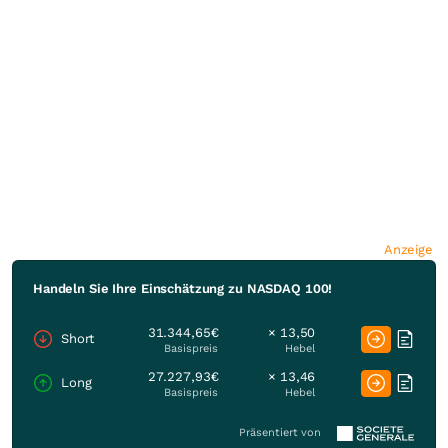
Anzeige
Handeln Sie Ihre Einschätzung zu NASDAQ 100!
31.344,65€
× 13,50
Short
Basispreis
Hebel
27.227,93€
× 13,46
Long
Basispreis
Hebel
Präsentiert von