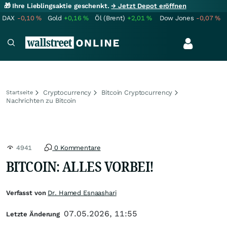
🎁 Ihre Lieblingsaktie geschenkt.
→ Jetzt Depot eröffnen
DAX
-0,10
%
Gold
+0,16
%
Öl (Brent)
+2,01
%
Dow Jones
-0,07
%
Cryptocurrency
Bitcoin Cryptocurrency
Startseite
Nachrichten zu Bitcoin
4941
0 Kommentare
BITCOIN: ALLES VORBEI!
Verfasst von
Dr. Hamed Esnaashari
07.05.2026, 11:55
Letzte Änderung