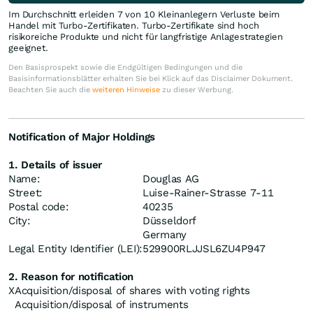
Im Durchschnitt erleiden 7 von 10 Kleinanlegern Verluste beim
Handel mit Turbo-Zertifikaten. Turbo-Zertifikate sind hoch
risikoreiche Produkte und nicht für langfristige Anlagestrategien
geeignet.
Den Basisprospekt sowie die Endgültigen Bedingungen und die
Basisinformationsblätter erhalten Sie bei Klick auf das Disclaimer Dokument.
Beachten Sie auch die
weiteren Hinweise
zu dieser Werbung.
Notification of Major Holdings
1. Details of issuer
Name:
Douglas AG
Street:
Luise-Rainer-Strasse 7-11
Postal code:
40235
City:
Düsseldorf
Germany
Legal Entity Identifier (LEI):
529900RLJJSL6ZU4P947
2. Reason for notification
X
Acquisition/disposal of shares with voting rights
Acquisition/disposal of instruments