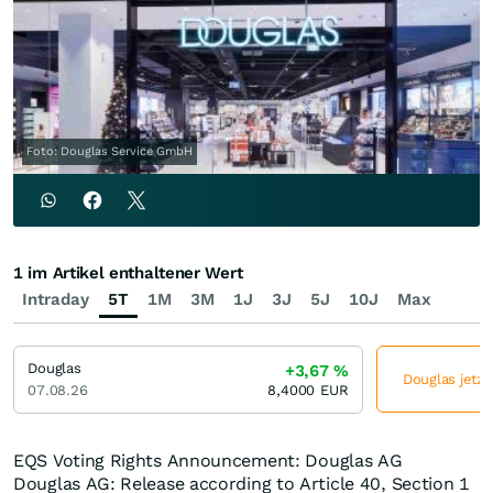
Foto: Douglas Service GmbH
1 im Artikel enthaltener Wert
Intraday
5T
1M
3M
1J
3J
5J
10J
Max
Douglas
+3,67
%
Douglas jetzt
07.08.26
8,4000
EUR
EQS Voting Rights Announcement: Douglas AG
Douglas AG: Release according to Article 40, Section 1