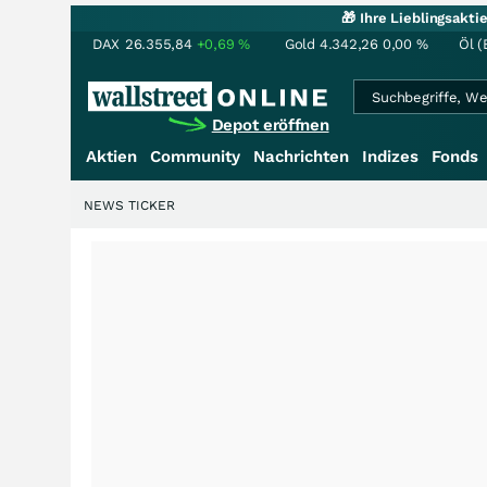
🎁 Ihre Lieblingsakt
DAX
26.355,84
+0,69
%
Gold
4.342,26
0,00
%
Öl (
Depot eröffnen
Aktien
Community
Nachrichten
Indizes
Fonds
NEWS TICKER