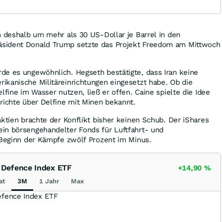
n deshalb um mehr als 30 US-Dollar je Barrel in den
sident Donald Trump setzte das Projekt Freedom am Mittwoch
de es ungewöhnlich. Hegseth bestätigte, dass Iran keine
ikanische Militäreinrichtungen eingesetzt habe. Ob die
lfine im Wasser nutzen, ließ er offen. Caine spielte die Idee
richte über Delfine mit Minen bekannt.
aktien brachte der Konflikt bisher keinen Schub. Der iShares
in börsengehandelter Fonds für Luftfahrt- und
 Beginn der Kämpfe zwölf Prozent im Minus.
 Defence Index ETF
+14,90
%
at
3M
1 Jahr
Max