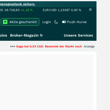
mensgeschenk sichern.
00
29.728,93
+1,18
%
EUR/USD
1,15587
0,00
%
Aktie geschenkt!
Login
Push-Kurse
zins
Broker-Magazin ✨
Unsere Services
aga bei 0,53 CAD: Bewertet der Markt noch immer nur die Hälfte der Story
Anzeige