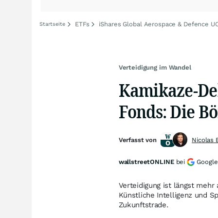
ETFs
iShares Global Aerospace & Defence U
Startseite
Verteidigung im Wandel
Kamikaze-Del
Fonds: Die B
Verfasst von
Nicolas 
wallstreetONLINE
bei
Google
Verteidigung ist längst mehr 
Künstliche Intelligenz und 
Zukunftstrade.