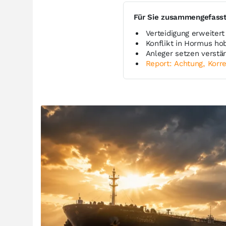
Für Sie zusammengefass
Verteidigung erweitert
Konflikt in Hormus ho
Anleger setzen verstä
Report: Achtung, Korre