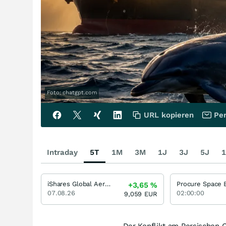
Foto: chatgpt.com
URL kopieren
Per
Intraday
5T
1M
3M
1J
3J
5J
1
iShares Global Aerospace & Defence UCITS ETF
Procure Space 
+3,65
%
07.08.26
02:00:00
9,059
EUR
Der Konflikt am Persischen G