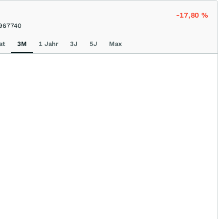
-17,80
%
967740
at
3M
1 Jahr
3J
5J
Max