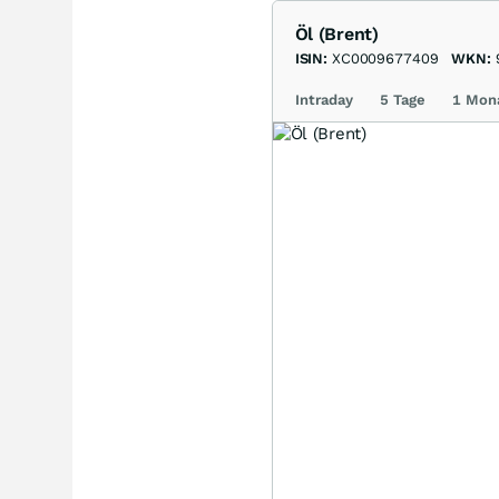
Öl (Brent)
ISIN:
XC0009677409
WKN:
Intraday
5 Tage
1 Mon