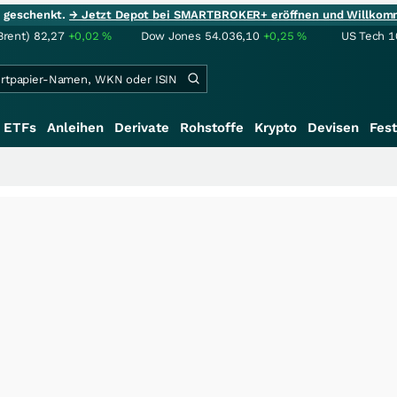
ie geschenkt.
→ Jetzt Depot bei SMARTBROKER+ eröffnen und Willkom
Brent)
82,27
+0,02
%
Dow Jones
54.036,10
+0,25
%
US Tech 1
ETFs
Anleihen
Derivate
Rohstoffe
Krypto
Devisen
Fest
+++
S