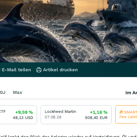
 E-Mail teilen
Artikel drucken
0J
Max
Im Ar
ETF
Lockheed Martin
+9,59
%
+1,16
%
🎁 SMART
Ihre Lieb
07.08.26
48,13
USD
508,40
EUR
olf lenkt den Blick der Anleger wieder auf Verteidigung, Öl und