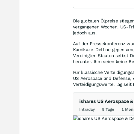
Die globalen Ölpreise stiege
vergangenen Wochen. US-Prä
jedoch aus.
Auf der Pressekonferenz wur
Kamikaze-Delfine gegen amer
Vereinigten Staaten selbst De
herunter. Ihm seien keine Be
Für klassische Verteidigungs
US Aerospace and Defense, e
Verteidigungswerte, lag seit
ishares US Aerospace &
Intraday
5 Tage
1 Mon