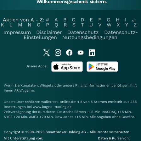
Willkommensgeschenk sichern.
Aktien von A - Z:
#
A
B
C
D
E
F
G
H
I
J
K
L
M
N
O
P
Q
R
S
T
U
V
W
X
Y
Z
Impressum
Disclaimer
Datenschutz
Datenschutz-
Einstellungen
Nutzungsbedingungen
Unsere Apps:
Wenn Sie Kursdaten, Widgets oder andere Finanzinformationen benötigen, hilft
Ihnen
ARIVA
gerne.
Unsere User schätzen wallstreet-online.de: 4.8 von 5 Sternen ermittelt aus 285
Bewertungen bei www.kagels-trading.de
Zeitverzögerung der Kursdaten: Deutsche Börsen +15 Min. NASDAQ +15 Min.
NYSE +20 Min. AMEX +20 Min. Dow Jones +15 Min. Alle Angaben ohne Gewähr.
Copyright © 1998-2026 Smartbroker Holding AG - Alle Rechte vorbehalten.
Mit Unterstützung von:
Daten & Kurse von: