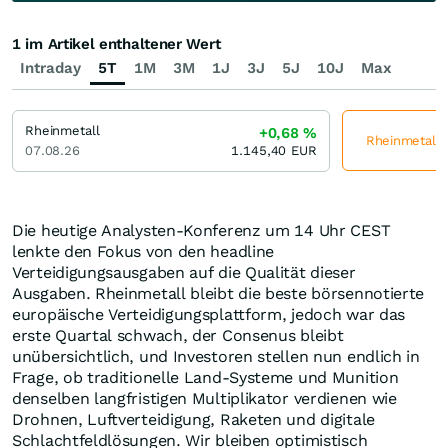
1 im Artikel enthaltener Wert
Intraday
5T
1M
3M
1J
3J
5J
10J
Max
Rheinmetall
+0,68
%
Rheinmetall j
07.08.26
1.145,40
EUR
Die heutige Analysten-Konferenz um 14 Uhr CEST
lenkte den Fokus von den headline
Verteidigungsausgaben auf die Qualität dieser
Ausgaben. Rheinmetall bleibt die beste börsennotierte
europäische Verteidigungsplattform, jedoch war das
erste Quartal schwach, der Consenus bleibt
unübersichtlich, und Investoren stellen nun endlich in
Frage, ob traditionelle Land-Systeme und Munition
denselben langfristigen Multiplikator verdienen wie
Drohnen, Luftverteidigung, Raketen und digitale
Schlachtfeldlösungen. Wir bleiben optimistisch