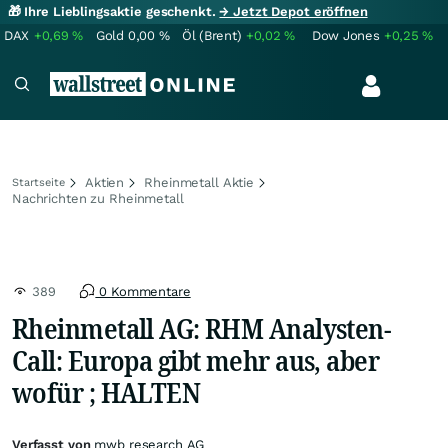
🎁 Ihre Lieblingsaktie geschenkt.
→ Jetzt Depot eröffnen
DAX
+0,69
%
Gold
0,00
%
Öl (Brent)
+0,02
%
Dow Jones
+0,25
%
Aktien
Rheinmetall Aktie
Startseite
Nachrichten zu Rheinmetall
389
0 Kommentare
Rheinmetall AG: RHM Analysten-
Call: Europa gibt mehr aus, aber
wofür ; HALTEN
Verfasst von
mwb research AG