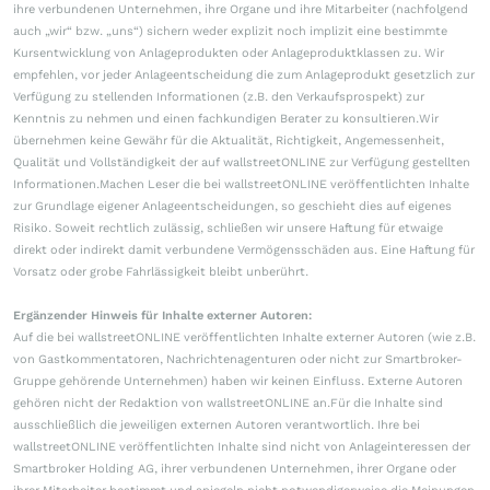
ihre verbundenen Unternehmen, ihre Organe und ihre Mitarbeiter (nachfolgend
auch „wir“ bzw. „uns“) sichern weder explizit noch implizit eine bestimmte
Kursentwicklung von Anlageprodukten oder Anlageproduktklassen zu. Wir
empfehlen, vor jeder Anlageentscheidung die zum Anlageprodukt gesetzlich zur
Verfügung zu stellenden Informationen (z.B. den Verkaufsprospekt) zur
Kenntnis zu nehmen und einen fachkundigen Berater zu konsultieren.Wir
übernehmen keine Gewähr für die Aktualität, Richtigkeit, Angemessenheit,
Qualität und Vollständigkeit der auf wallstreetONLINE zur Verfügung gestellten
Informationen.Machen Leser die bei wallstreetONLINE veröffentlichten Inhalte
zur Grundlage eigener Anlageentscheidungen, so geschieht dies auf eigenes
Risiko. Soweit rechtlich zulässig, schließen wir unsere Haftung für etwaige
direkt oder indirekt damit verbundene Vermögensschäden aus. Eine Haftung für
Vorsatz oder grobe Fahrlässigkeit bleibt unberührt.
Ergänzender Hinweis für Inhalte externer Autoren:
Auf die bei wallstreetONLINE veröffentlichten Inhalte externer Autoren (wie z.B.
von Gastkommentatoren, Nachrichtenagenturen oder nicht zur Smartbroker-
Gruppe gehörende Unternehmen) haben wir keinen Einfluss. Externe Autoren
gehören nicht der Redaktion von wallstreetONLINE an.Für die Inhalte sind
ausschließlich die jeweiligen externen Autoren verantwortlich. Ihre bei
wallstreetONLINE veröffentlichten Inhalte sind nicht von Anlageinteressen der
Smartbroker Holding AG, ihrer verbundenen Unternehmen, ihrer Organe oder