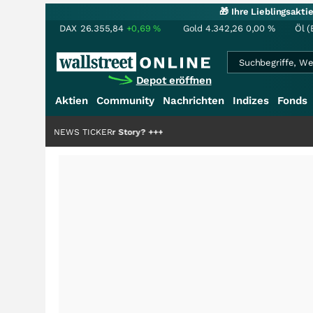
🎁 Ihre Lieblingsakt
DAX
26.355,84
+0,69
%
Gold
4.342,26
0,00
%
Öl (
Depot eröffnen
Aktien
Community
Nachrichten
Indizes
Fonds
Hälfte der Story?
NEWS TICKER
+++