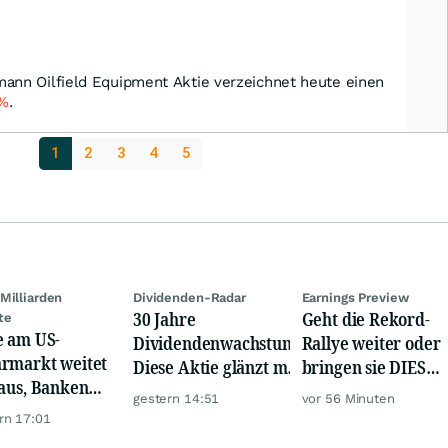
ann Oilfield Equipment Aktie verzeichnet heute einen
%
.
1
2
3
4
5
Milliarden
Dividenden-Radar
Earnings Preview
30 Jahre
Geht die Rekord-
te
e am US-
Dividendenwachstum:
Rallye weiter oder
rmarkt weitet
Diese Aktie glänzt mit
bringen sie DIESE
 aus, Banken
Traum-Renditen
Werte jetzt zu Fall?
gestern 14:51
vor 56 Minuten
en nervös
rn 17:01