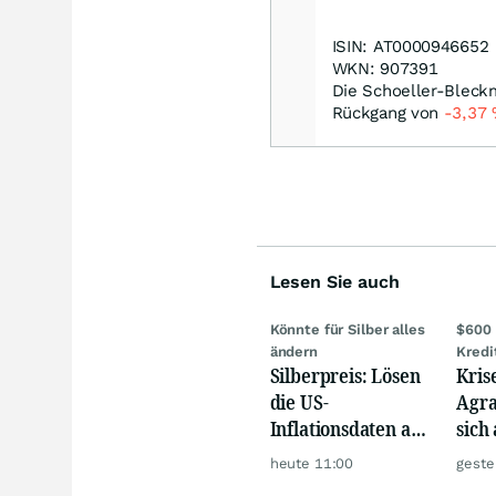
ISIN: AT0000946652
WKN: 907391
Die Schoeller-Bleckm
Rückgang von
-3,37
Lesen Sie auch
Könnte für Silber alles
$600 
ändern
Kredi
Silberpreis: Lösen
Kris
die US-
Agra
Inflationsdaten am
sich
Mittwoch eine
werd
heute 11:00
geste
große Rallye aus?