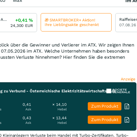
0J
Max
Im Ar
CA-Immobilien-Anlagen
+0,41
%
🎁 SMARTBROKER+ Aktion!
Ihre Lieblingsaktie geschenkt
07.08.26
24,300
EUR
blick über die Gewinner und Verlierer im ATX. Wir zeigen Ihnen
m 07.05.2026 im ATX. Welche Unternehmen haben besonders
ussten Verluste hinnehmen? Hier finden Sie die extremen
Anzeige
g zu Verbund - Österreichische Elektrizitätswirtschafts-AG!
0,41
× 14,10
Zum Produkt
s
Ask
Hebel
0,43
× 13,44
Zum Produkt
s
Ask
Hebel
0 Kleinanlegern Verluste beim Handel mit Turbo-Zertifikaten. Turbo-