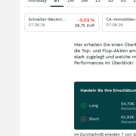
Intraday
5T
1M
3M
1J
3J
5J
1
Schoeller-Bleckmann Oilfield Equipment
-5,03
%
07.08.26
07.08.26
28,75
EUR
Hier erhalten Sie einen Über
die Top- und Flop-Aktien a
stark zugelegt und welche m
Performances im Überblick!
Handeln Sie Ihre Einschätzun
54,70€
Long
Basisprei
61,92€
Short
Basisprei
Im Durchschnitt erleiden 7 von 1