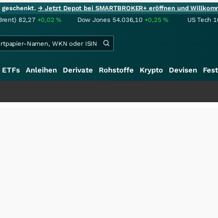
ie geschenkt.
→ Jetzt Depot bei SMARTBROKER+ eröffnen und Willkom
Brent)
82,27
+0,02
%
Dow Jones
54.036,10
+0,25
%
US Tech 1
ETFs
Anleihen
Derivate
Rohstoffe
Krypto
Devisen
Fest