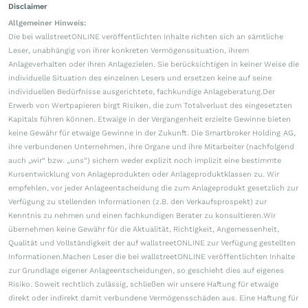
Disclaimer
Allgemeiner Hinweis:
Die bei wallstreetONLINE veröffentlichten Inhalte richten sich an sämtliche
Leser, unabhängig von ihrer konkreten Vermögenssituation, ihrem
Anlageverhalten oder ihren Anlagezielen. Sie berücksichtigen in keiner Weise die
individuelle Situation des einzelnen Lesers und ersetzen keine auf seine
individuellen Bedürfnisse ausgerichtete, fachkundige Anlageberatung.Der
Erwerb von Wertpapieren birgt Risiken, die zum Totalverlust des eingesetzten
Kapitals führen können. Etwaige in der Vergangenheit erzielte Gewinne bieten
keine Gewähr für etwaige Gewinne in der Zukunft. Die Smartbroker Holding AG,
ihre verbundenen Unternehmen, ihre Organe und ihre Mitarbeiter (nachfolgend
auch „wir“ bzw. „uns“) sichern weder explizit noch implizit eine bestimmte
Kursentwicklung von Anlageprodukten oder Anlageproduktklassen zu. Wir
empfehlen, vor jeder Anlageentscheidung die zum Anlageprodukt gesetzlich zur
Verfügung zu stellenden Informationen (z.B. den Verkaufsprospekt) zur
Kenntnis zu nehmen und einen fachkundigen Berater zu konsultieren.Wir
übernehmen keine Gewähr für die Aktualität, Richtigkeit, Angemessenheit,
Qualität und Vollständigkeit der auf wallstreetONLINE zur Verfügung gestellten
Informationen.Machen Leser die bei wallstreetONLINE veröffentlichten Inhalte
zur Grundlage eigener Anlageentscheidungen, so geschieht dies auf eigenes
Risiko. Soweit rechtlich zulässig, schließen wir unsere Haftung für etwaige
direkt oder indirekt damit verbundene Vermögensschäden aus. Eine Haftung für