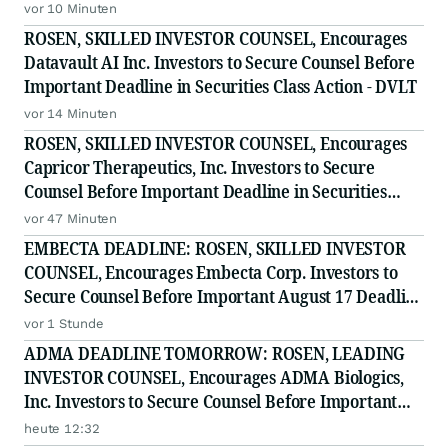
Deadline in Securities Class Action First Filed by the
vor 10 Minuten
Firm - Z, ZG
ROSEN, SKILLED INVESTOR COUNSEL, Encourages
Datavault AI Inc. Investors to Secure Counsel Before
Important Deadline in Securities Class Action - DVLT
vor 14 Minuten
ROSEN, SKILLED INVESTOR COUNSEL, Encourages
Capricor Therapeutics, Inc. Investors to Secure
Counsel Before Important Deadline in Securities
Class Action - CAPR
vor 47 Minuten
EMBECTA DEADLINE: ROSEN, SKILLED INVESTOR
COUNSEL, Encourages Embecta Corp. Investors to
Secure Counsel Before Important August 17 Deadline
in Securities Class Action - EMBC
vor 1 Stunde
ADMA DEADLINE TOMORROW: ROSEN, LEADING
INVESTOR COUNSEL, Encourages ADMA Biologics,
Inc. Investors to Secure Counsel Before Important
August 10 Deadline in Securities Class Action First
heute 12:32