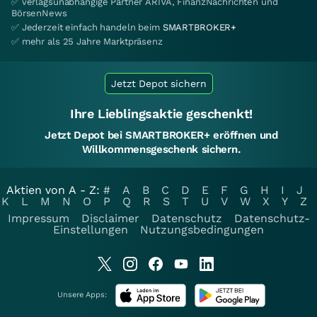
✅ verlagsunabhängige Partner ARIVA, FinanzNachrichten und
BörsenNews
✅ Jederzeit einfach handeln beim
SMARTBROKER+
✅ mehr als 25 Jahre Marktpräsenz
Jetzt Depot sichern
Ihre Lieblingsaktie geschenkt!
Jetzt Depot bei SMARTBROKER+ eröffnen und
Willkommensgeschenk sichern.
Aktien von A - Z:
#
A
B
C
D
E
F
G
H
I
J
K
L
M
N
O
P
Q
R
S
T
U
V
W
X
Y
Z
Impressum
Disclaimer
Datenschutz
Datenschutz-
Einstellungen
Nutzungsbedingungen
Unsere Apps: