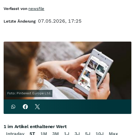
Verfasst von
newsfile
07.05.2026, 17:25
Letzte Änderung
Foto: Pinterest Europe Ltd.
1 im Artikel enthaltener Wert
Intraday
5T
1M
3M
1J
3J
5J
10J
Max