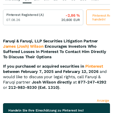
Pinterest Registered (A)
-2,86
%
Pinterest Reg
handeln!
07.08.26
20,600
EUR
Faruqi & Faruqi, LLP Securities Litigation Partner
James (Josh) Wilson
Encourages Investors Who
Suffered Losses In Pinterest To Contact Him Directly
To Discuss Their Options
If you purchased or acquired securities in
Pinterest
between February 7, 2025 and February 12, 2026
and
would like to discuss your legal rights, call Faruqi &
Faruqi partner
Josh Wilson directly
at
877-247-4292
or
212-983-9330 (Ext. 1310)
.
Anzeige
Handeln Sie Ihre Einschätzung zu Pinterest Inc!