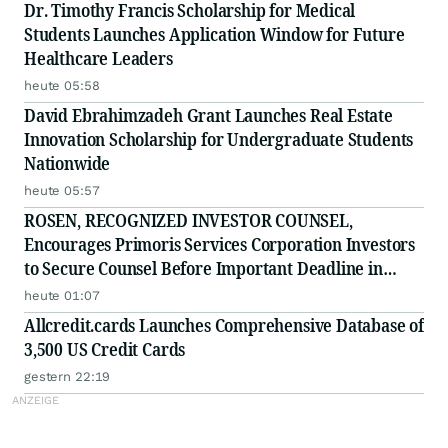
Filed by the Firm - ADMA
Dr. Timothy Francis Scholarship for Medical
Students Launches Application Window for Future
Healthcare Leaders
heute 05:58
David Ebrahimzadeh Grant Launches Real Estate
Innovation Scholarship for Undergraduate Students
Nationwide
heute 05:57
ROSEN, RECOGNIZED INVESTOR COUNSEL,
Encourages Primoris Services Corporation Investors
to Secure Counsel Before Important Deadline in
Securities Class Action - PRIM
heute 01:07
Allcredit.cards Launches Comprehensive Database of
3,500 US Credit Cards
gestern 22:19