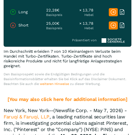
22,28€
× 13,78
Long
Basispreis
Hebel
25,00€
× 13,78
Short
Basispreis
Hebel
Präsentiert von
Im Durchschnitt erleiden 7 von 10 Kleinanlegern Verluste beim
Handel mit Turbo-Zertifikaten. Turbo-Zertifikate sind hoch
risikoreiche Produkte und nicht für langfristige Anlagestrategien
geeignet.
Den Basisprospekt sowie die Endgültigen Bedingungen und die
Basisinformationsblätter erhalten Sie bei Klick auf das Disclaimer Dokument.
Beachten Sie auch die
weiteren Hinweise
zu dieser Werbung.
[You may also click here for additional information]
New York, New York--(Newsfile Corp. - May 7, 2026) -
Faruqi & Faruqi, LLP
, a leading national securities law
firm, is investigating potential claims against Pinterest,
Inc. ("Pinterest" or the "Company") (NYSE: PINS) and