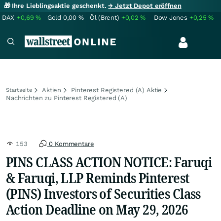
🎁 Ihre Lieblingsaktie geschenkt.
→ Jetzt Depot eröffnen
DAX
+0,69
%
Gold
0,00
%
Öl (Brent)
+0,02
%
Dow Jones
+0,25
%
Aktien
Pinterest Registered (A) Aktie
Startseite
Nachrichten zu Pinterest Registered (A)
153
0 Kommentare
PINS CLASS ACTION NOTICE: Faruqi
& Faruqi, LLP Reminds Pinterest
(PINS) Investors of Securities Class
Action Deadline on May 29, 2026