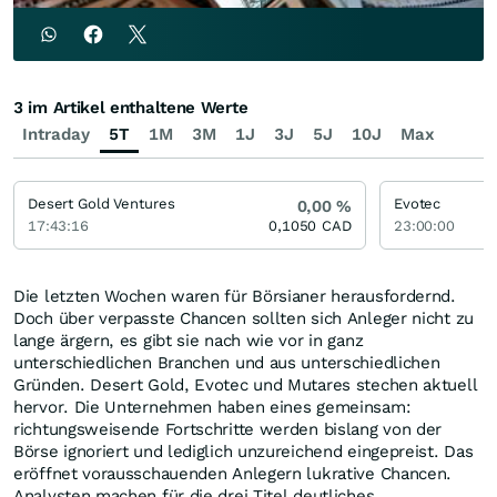
3 im Artikel enthaltene Werte
Intraday
5T
1M
3M
1J
3J
5J
10J
Max
Desert Gold Ventures
Evotec
0,00
%
17:43:16
0,1050
CAD
23:00:00
Die letzten Wochen waren für Börsianer herausfordernd.
Doch über verpasste Chancen sollten sich Anleger nicht zu
lange ärgern, es gibt sie nach wie vor in ganz
unterschiedlichen Branchen und aus unterschiedlichen
Gründen. Desert Gold, Evotec und Mutares stechen aktuell
hervor. Die Unternehmen haben eines gemeinsam:
richtungsweisende Fortschritte werden bislang von der
Börse ignoriert und lediglich unzureichend eingepreist. Das
eröffnet vorausschauenden Anlegern lukrative Chancen.
Analysten machen für die drei Titel deutliches