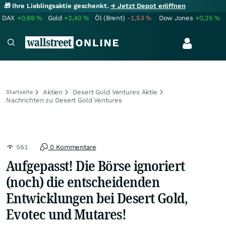
🎁 Ihre Lieblingsaktie geschenkt.
→ Jetzt Depot eröffnen
DAX
+0,69
%
Gold
+2,40
%
Öl (Brent)
-1,53
%
Dow Jones
+0,25
%
Aktien
Desert Gold Ventures Aktie
Startseite
Nachrichten zu Desert Gold Ventures
561
0 Kommentare
Aufgepasst! Die Börse ignoriert
(noch) die entscheidenden
Entwicklungen bei Desert Gold,
Evotec und Mutares!