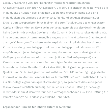
Leser, unabhängig von ihrer konkreten Vermögenssituation, ihrem
Anlageverhalten oder ihren Anlagezielen. Sie berücksichtigen in keiner Weise die
individuelle Situation des einzelnen Lesers und ersetzen keine auf seine
individuellen Bedürfnisse ausgerichtete, fachkundige Anlageberatung.Der
Erwerb von Wertpapieren birgt Risiken, die zum Totalverlust des eingesetzten
Kapitals führen können. Etwaige in der Vergangenheit erzielte Gewinne bieten
keine Gewähr für etwaige Gewinne in der Zukunft. Die Smartbroker Holding AG,
ihre verbundenen Unternehmen, ihre Organe und ihre Mitarbeiter (nachfolgend
auch „wir“ bzw. „uns“) sichern weder explizit noch implizit eine bestimmte
Kursentwicklung von Anlageprodukten oder Anlageproduktklassen zu. Wir
empfehlen, vor jeder Anlageentscheidung die zum Anlageprodukt gesetzlich zur
Verfügung zu stellenden Informationen (z.B. den Verkaufsprospekt) zur
Kenntnis zu nehmen und einen fachkundigen Berater zu konsultieren.Wir
übernehmen keine Gewähr für die Aktualität, Richtigkeit, Angemessenheit,
Qualität und Vollständigkeit der auf wallstreetONLINE zur Verfügung gestellten
Informationen.Machen Leser die bei wallstreetONLINE veröffentlichten Inhalte
zur Grundlage eigener Anlageentscheidungen, so geschieht dies auf eigenes
Risiko. Soweit rechtlich zulässig, schließen wir unsere Haftung für etwaige
direkt oder indirekt damit verbundene Vermögensschäden aus. Eine Haftung für
Vorsatz oder grobe Fahrlässigkeit bleibt unberührt.
Ergänzender Hinweis für Inhalte externer Autoren: