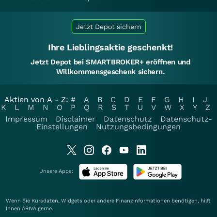
Jetzt Depot sichern
Ihre Lieblingsaktie geschenkt!
Jetzt Depot bei SMARTBROKER+ eröffnen und
Willkommensgeschenk sichern.
Aktien von A - Z:
#
A
B
C
D
E
F
G
H
I
J
K
L
M
N
O
P
Q
R
S
T
U
V
W
X
Y
Z
Impressum
Disclaimer
Datenschutz
Datenschutz-
Einstellungen
Nutzungsbedingungen
Unsere Apps:
Wenn Sie Kursdaten, Widgets oder andere Finanzinformationen benötigen, hilft
Ihnen
ARIVA
gerne.