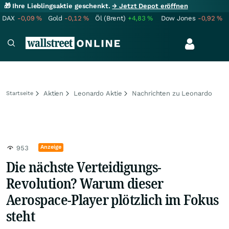
🎁 Ihre Lieblingsaktie geschenkt.
→ Jetzt Depot eröffnen
DAX
-0,09
%
Gold
-0,12
%
Öl (Brent)
+4,83
%
Dow Jones
-0,92
%
Aktien
Leonardo Aktie
Nachrichten zu Leonardo
Startseite
Anzeige
953
Die nächste Verteidigungs-
Revolution? Warum dieser
Aerospace-Player plötzlich im Fokus
steht