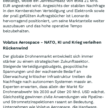
bestätigt, wobei ein Jahresumsatz von etwa 21 Mrd.
EUR angestrebt wird. Angesichts der stabilen Nachfrage
in den Kernbereichen Verteidigung und Elektronik sowie
der prall gefüllten Auftragsbücher ist Leonardo
hervorragend positioniert, um seine Marktanteile weiter
auszubauen und das hohe operative Tempo
beizubehalten.
Volatus Aerospace - NATO, KI und Krieg verleihen
Rückenwind
Der globale Drohnenmarkt entwickelt sich immer
stärker zu einem strategischen Zukunftssektor.
Steigende Verteidigungsbudgets, geopolitische
Spannungen und der wachsende Bedarf an
Überwachung kritischer Infrastruktur treiben die
Nachfrage nach autonomen Systemen massiv an.
Experten erwarten, dass allein der Markt für
Drohnenabwehr bis 2030 auf über 20 Mrd. USD wächst.
Gleichzeitig gewinnen zivile Anwendungen wie Pipeline-
und Stromnetzinspektionen rasant an Bedeutung.
Unternehmen wie Volatus Aerospace, die Hardware,