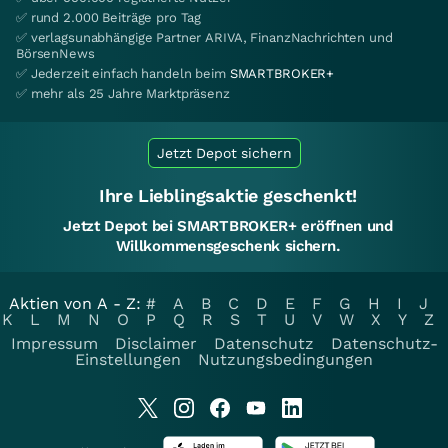
✅ rund 2.000 Beiträge pro Tag
✅ verlagsunabhängige Partner ARIVA, FinanzNachrichten und
BörsenNews
✅ Jederzeit einfach handeln beim
SMARTBROKER+
✅ mehr als 25 Jahre Marktpräsenz
Jetzt Depot sichern
Ihre Lieblingsaktie geschenkt!
Jetzt Depot bei SMARTBROKER+ eröffnen und
Willkommensgeschenk sichern.
Aktien von A - Z:
#
A
B
C
D
E
F
G
H
I
J
K
L
M
N
O
P
Q
R
S
T
U
V
W
X
Y
Z
Impressum
Disclaimer
Datenschutz
Datenschutz-
Einstellungen
Nutzungsbedingungen