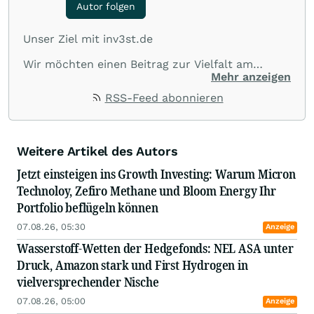
Autor folgen
Unser Ziel mit inv3st.de
Wir möchten einen Beitrag zur Vielfalt am
Kapitalmarkt leisten und spannende
Mehr anzeigen
Informationen sowie Zusammenhänge von
RSS-Feed abonnieren
börsennotierten Unternehmen aus allen Teilen
der Welt veröffentlichen.
Wir suchen nach Informationen und
kommentieren aktuelle sowie zukünftige
Weitere Artikel des Autors
Themen und Trends, die Börsianer interessieren.
Jetzt einsteigen ins Growth Investing: Warum Micron
Die Zahl 3 spielt dabei eine konzeptionelle Rolle:
Technoloy, Zefiro Methane und Bloom Energy Ihr
I. je Kommentar werden 3 Unternehmen
Portfolio beflügeln können
genannt,
07.08.26, 05:30
II. mindestens 3 Themen oder Trends werden
Anzeige
erwähnt,
Wasserstoff-Wetten der Hedgefonds: NEL ASA unter
III. die Kommentare umfassen jeweils eine
Druck, Amazon stark und First Hydrogen in
Lesedauer von weniger als 3 Minuten.
vielversprechender Nische
Wir wünschen gute Unterhaltung und viel Erfolg
07.08.26, 05:00
Anzeige
an der Börse!