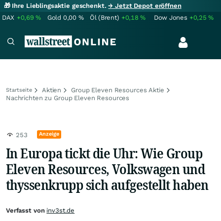
🎁 Ihre Lieblingsaktie geschenkt.
→ Jetzt Depot eröffnen
DAX
+0,69
%
Gold
0,00
%
Öl (Brent)
+0,18
%
Dow Jones
+0,25
%
Aktien
Group Eleven Resources Aktie
Startseite
Nachrichten zu Group Eleven Resources
Anzeige
253
In Europa tickt die Uhr: Wie Group
Eleven Resources, Volkswagen und
thyssenkrupp sich aufgestellt haben
Verfasst von
inv3st.de