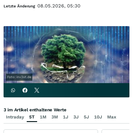
08.05.2026, 05:30
Letzte Änderung
Foto: inv3st.de
3 im Artikel enthaltene Werte
Intraday
5T
1M
3M
1J
3J
5J
10J
Max