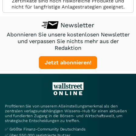
Zertifikate sind hoch risikoreiche Produkte und
nicht für langfristige Anlagestrategien geeignet.
Newsletter
Abonnieren Sie unsere kostenlosen Newsletter
und verpassen Sie nichts mehr aus der
Redaktion
Jetzt abonnieren!
Profitieren Sie von unserem Alleinstellungsmerkmal als den
zentralen verlagsunabhängigen Wissens-Hub für einen aktuellen
und fundierten Zugang in die Börsen- und Wirtschaftswelt, um
strategische Entscheidungen zu treffen.
✅ Größte Finanz-Community Deutschlands
✅ über 550.000 registrierte Nutzer