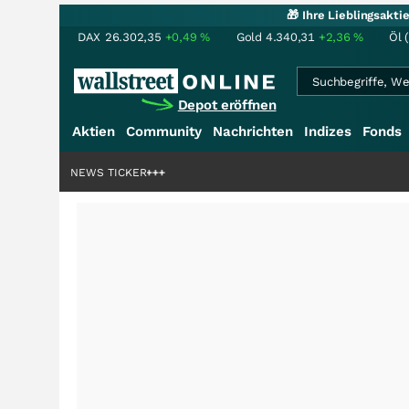
🎁 Ihre Lieblingsakt
DAX
26.302,35
+0,49
%
Gold
4.340,31
+2,36
%
Öl 
Depot eröffnen
Aktien
Community
Nachrichten
Indizes
Fonds
rdenstory?
+++
NEWS TICKER