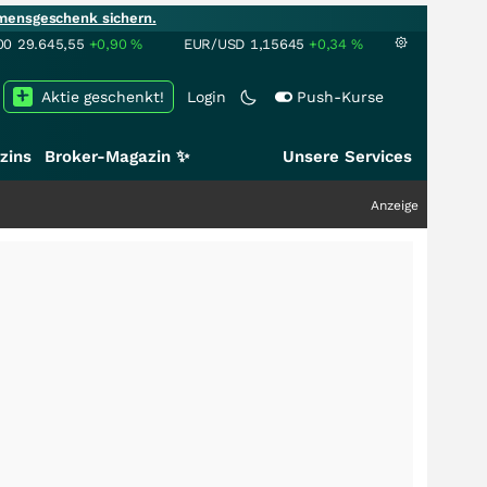
mensgeschenk sichern.
00
29.645,55
+0,90
%
EUR/USD
1,15645
+0,34
%
Aktie geschenkt!
Login
Push-Kurse
zins
Broker-Magazin ✨
Unsere Services
Anzeige