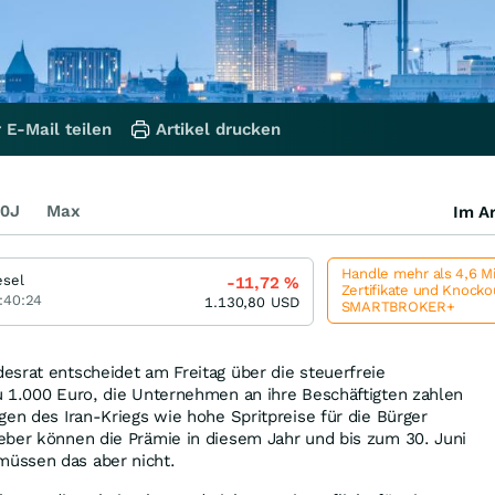
 E-Mail teilen
Artikel drucken
0J
Max
Im Ar
Handle mehr als 4,6 M
esel
-11,72
%
Zertifikate und Knock
:40:24
1.130,80
USD
SMARTBROKER+
srat entscheidet am Freitag über die steuerfreie
u 1.000 Euro, die Unternehmen an ihre Beschäftigten zahlen
gen des Iran-Kriegs wie hohe Spritpreise für die Bürger
eber können die Prämie in diesem Jahr und bis zum 30. Juni
üssen das aber nicht.