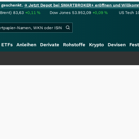
ie geschenkt.
→ Jetzt Depot bei SMARTBROKER+ eröffnen und Willkom
(Brent)
83,63
+0,11
%
Dow Jones
53.952,09
+0,09
%
US Tech 1
ETFs
Anleihen
Derivate
Rohstoffe
Krypto
Devisen
Fest