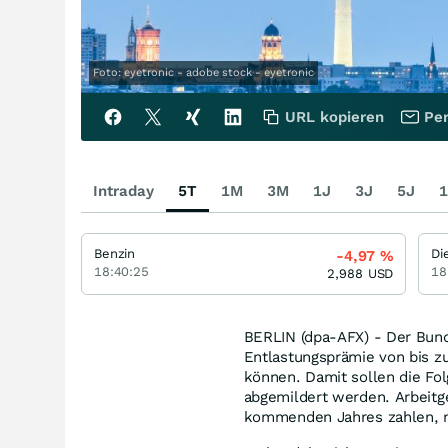
Foto: eyetronic - adobe stock - eyetronic
URL kopieren
Per
Intraday
5T
1M
3M
1J
3J
5J
1
Benzin
Di
-4,97
%
18:40:25
18
2,988
USD
BERLIN (dpa-AFX) - Der Bunde
Entlastungsprämie von bis z
können. Damit sollen die Fol
abgemildert werden. Arbeitg
kommenden Jahres zahlen, m