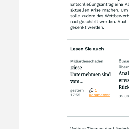
Entschließungsantrag eine A
aktuellen Krise machen. Um 
solle zudem das Wettbewerb
nachgeschärft werden. Auch 
gesenkt werden.
Lesen Sie auch
Milliardenschäden
Ölmar
Diese
Überr
Anal
Unternehmen sind
erwa
vom
Rück
Niedrigwasser
gestern
1
dies
besonders
17:55
Kommentar
05.08
war
betroffen
Ölm
Weitere Themen der Länderk