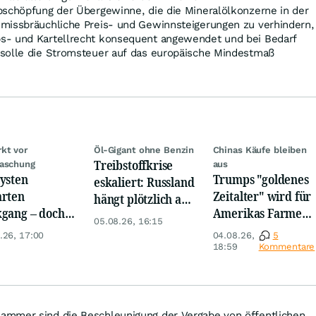
bschöpfung der Übergewinne, die die Mineralölkonzerne in der
missbräuchliche Preis- und Gewinnsteigerungen zu verhindern,
s- und Kartellrecht konsequent angewendet und bei Bedarf
solle die Stromsteuer auf das europäische Mindestmaß
kt vor
Öl-Gigant ohne Benzin
Chinas Käufe bleiben
Treibstoffkrise
aschung
aus
ysten
Trumps "goldenes
eskaliert: Russland
rten
Zeitalter" wird für
hängt plötzlich an
gang – doch
Amerikas Farmer
Belarus
05.08.26, 16:15
e Daten
zum Milliarden-
.26, 17:00
04.08.26,
5
nen den
Desaster
18:59
Kommentare
arkt
ammer sind die Beschleunigung der Vergabe von öffentlichen