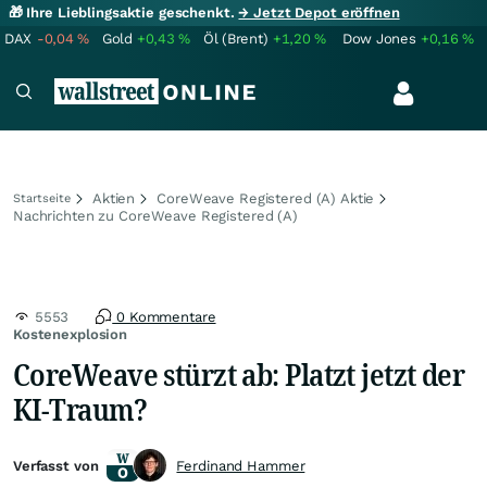
🎁 Ihre Lieblingsaktie geschenkt.
→ Jetzt Depot eröffnen
DAX
-0,04
%
Gold
+0,43
%
Öl (Brent)
+1,20
%
Dow Jones
+0,16
%
Aktien
CoreWeave Registered (A) Aktie
Startseite
Nachrichten zu CoreWeave Registered (A)
5553
0 Kommentare
Kostenexplosion
CoreWeave stürzt ab: Platzt jetzt der
KI-Traum?
Verfasst von
Ferdinand Hammer