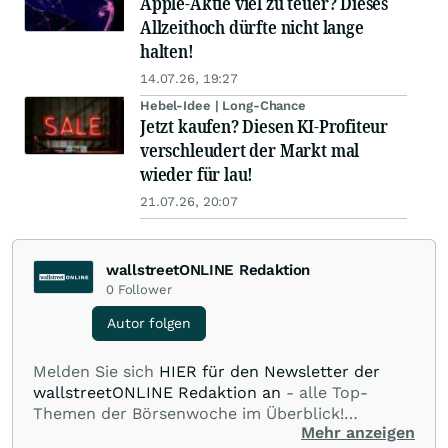
Apple-Aktie viel zu teuer? Dieses
Allzeithoch dürfte nicht lange
halten!
14.07.26, 19:27
Hebel-Idee | Long-Chance
Jetzt kaufen? Diesen KI-Profiteur
verschleudert der Markt mal
wieder für lau!
21.07.26, 20:07
wallstreetONLINE Redaktion
0
Follower
Autor folgen
Melden Sie sich
HIER für den Newsletter der
wallstreetONLINE Redaktion an
- alle Top-
Themen der Börsenwoche im Überblick!
Mehr anzeigen
Verpassen Sie kein wichtiges Anleger-Thema!
Für