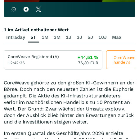
1 im Artikel enthaltener Wert
Intraday
5T
1M
3M
1J
3J
5J
10J
Max
CoreWeave Registered (A)
+44,51
%
CoreWeave Reg
handeln!
12:42:36
76,30
EUR
CoreWeave gehörte zu den großen KI-Gewinnern an der
Börse. Doch nach den neuesten Zahlen ist die Euphorie
gedämpft. Die Aktie des KI-Infrastrukturanbieters
verlor im nachbörslichen Handel bis zu 10 Prozent an
Wert. Der Grund: Zwar wächst der Umsatz explosiv,
doch der Ausblick blieb hinter den Erwartungen zurück
und die Investitionen steigen weiter.
Im ersten Quartal des Geschäftsjahrs 2026 erzielte