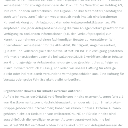
keine Gewähr für etwaige Gewinne in der Zukunft. Die Smartbroker Holding AG,
ihre verbundenen Unternehmen, ihre Organe und ihre Mitarbeiter (nachfolgend
auch „wir“ bzw. „uns“) sichern weder explizit noch implizit eine bestimmte
Kursentwicklung von Anlageprodukten oder Anlageproduktklassen zu. Wir
empfehlen, vor jeder Anlageentscheidung die zum Anlageprodukt gesetzlich zur
Verfügung zu stellenden Informationen (z.B. den Verkaufsprospekt) zur
Kenntnis zu nehmen und einen fachkundigen Berater zu konsultieren.Wir
übernehmen keine Gewähr für die Aktualität, Richtigkeit, Angemessenheit,
Qualität und Vollständigkeit der auf wallstreetONLINE zur Verfügung gestellten
Informationen.Machen Leser die bei wallstreetONLINE veröffentlichten Inhalte
zur Grundlage eigener Anlageentscheidungen, so geschieht dies auf eigenes
Risiko. Soweit rechtlich zulässig, schließen wir unsere Haftung für etwaige
direkt oder indirekt damit verbundene Vermögensschäden aus. Eine Haftung für
Vorsatz oder grobe Fahrlässigkeit bleibt unberührt.
Ergänzender Hinweis für Inhalte externer Autoren:
Auf die bei wallstreetONLINE veröffentlichten Inhalte externer Autoren (wie z.B.
von Gastkommentatoren, Nachrichtenagenturen oder nicht zur Smartbroker-
Gruppe gehörende Unternehmen) haben wir keinen Einfluss. Externe Autoren
gehören nicht der Redaktion von wallstreetONLINE an.Für die Inhalte sind
ausschließlich die jeweiligen externen Autoren verantwortlich. Ihre bei
wallstreetONLINE veröffentlichten Inhalte sind nicht von Anlageinteressen der