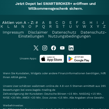
Jetzt Depot bei SMARTBROKER+ eröffnen und
Willkommensgeschenk sichern.
Aktien von A - Z:
#
A
B
C
D
E
F
G
H
I
J
K
L
M
N
O
P
Q
R
S
T
U
V
W
X
Y
Z
Impressum
Disclaimer
Datenschutz
Datenschutz-
Einstellungen
Nutzungsbedingungen
Unsere Apps:
Wenn Sie Kursdaten, Widgets oder andere Finanzinformationen benötigen, hilft
Ihnen
ARIVA
gerne.
Unsere User schätzen wallstreet-online.de: 4.8 von 5 Sternen ermittelt aus 285
Bewertungen bei www.kagels-trading.de
Zeitverzögerung der Kursdaten: Deutsche Börsen +15 Min. NASDAQ +15 Min.
NYSE +20 Min. AMEX +20 Min. Dow Jones +15 Min. Alle Angaben ohne Gewähr.
Werbehinweise: