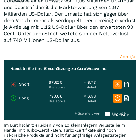
CoreWeave einen Umsatz von 2,08 Milliarden US-Dollar
und übertraf damit die Markterwartung von 1,97
Milliarden US-Dollar. Der Umsatz hat sich gegenüber
dem Vorjahr mehr als verdoppelt. Der bereinigte Verlust
je Aktie lag mit 1,12 US-Dollar über den erwarteten 90
Cent. Unter dem Strich weitete sich der Nettoverlust
auf 740 Millionen US-Dollar aus.
Anzeige
Handeln Sie Ihre Einschätzung zu CoreWeave Inc!
97,92€
× 6,73
Short
Basispreis
Hebel
79,00€
× 6,58
Long
Basispreis
Hebel
Präsentiert von
Im Durchschnitt erleiden 7 von 10 Kleinanlegern Verluste beim
Handel mit Turbo-Zertifikaten. Turbo-Zertifikate sind hoch
risikoreiche Produkte und nicht für langfristige Anlagestrategien