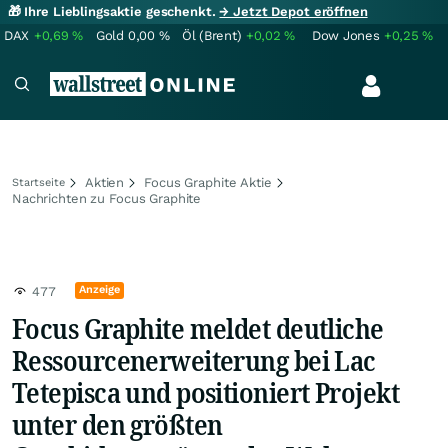
🎁 Ihre Lieblingsaktie geschenkt.
→ Jetzt Depot eröffnen
DAX
+0,69
%
Gold
0,00
%
Öl (Brent)
+0,02
%
Dow Jones
+0,25
%
Aktien
Focus Graphite Aktie
Startseite
Nachrichten zu Focus Graphite
Anzeige
477
Focus Graphite meldet deutliche
Ressourcenerweiterung bei Lac
Tetepisca und positioniert Projekt
unter den größten