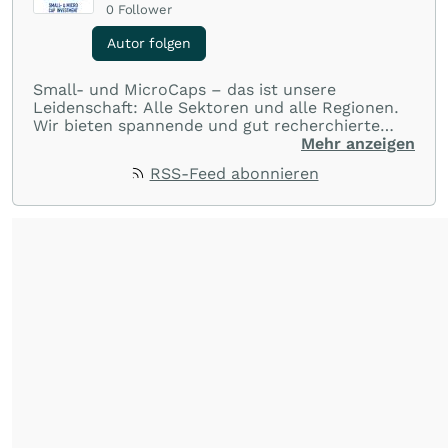
0
Follower
Autor folgen
Small- und MicroCaps – das ist unsere
Leidenschaft: Alle Sektoren und alle Regionen.
Wir bieten spannende und gut recherchierte
Einblicke in branchen- und marktbezogene
Mehr anzeigen
Nachrichten. Unsere Journalisten verfügen über
RSS-Feed abonnieren
umfangreiche Erfahrungen in der Branche und
berichten über ihre jeweiligen Sektoren, damit
Sie die neuesten Nachrichten von einigen der
besten Reporter des Landes erhalten.