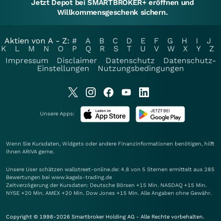
Jetzt Depot bei SMARTBROKER+ eröffnen und
Willkommensgeschenk sichern.
Aktien von A - Z:
#
A
B
C
D
E
F
G
H
I
J
K
L
M
N
O
P
Q
R
S
T
U
V
W
X
Y
Z
Impressum
Disclaimer
Datenschutz
Datenschutz-
Einstellungen
Nutzungsbedingungen
Unsere Apps:
Wenn Sie Kursdaten, Widgets oder andere Finanzinformationen benötigen, hilft
Ihnen
ARIVA
gerne.
Unsere User schätzen wallstreet-online.de: 4.8 von 5 Sternen ermittelt aus 285
Bewertungen bei www.kagels-trading.de
Zeitverzögerung der Kursdaten: Deutsche Börsen +15 Min. NASDAQ +15 Min.
NYSE +20 Min. AMEX +20 Min. Dow Jones +15 Min. Alle Angaben ohne Gewähr.
Copyright © 1998-2026 Smartbroker Holding AG - Alle Rechte vorbehalten.