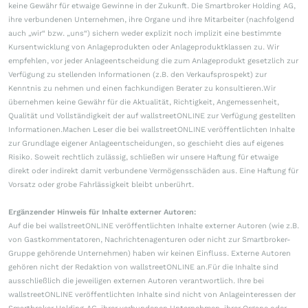
keine Gewähr für etwaige Gewinne in der Zukunft. Die Smartbroker Holding AG,
ihre verbundenen Unternehmen, ihre Organe und ihre Mitarbeiter (nachfolgend
auch „wir“ bzw. „uns“) sichern weder explizit noch implizit eine bestimmte
Kursentwicklung von Anlageprodukten oder Anlageproduktklassen zu. Wir
empfehlen, vor jeder Anlageentscheidung die zum Anlageprodukt gesetzlich zur
Verfügung zu stellenden Informationen (z.B. den Verkaufsprospekt) zur
Kenntnis zu nehmen und einen fachkundigen Berater zu konsultieren.Wir
übernehmen keine Gewähr für die Aktualität, Richtigkeit, Angemessenheit,
Qualität und Vollständigkeit der auf wallstreetONLINE zur Verfügung gestellten
Informationen.Machen Leser die bei wallstreetONLINE veröffentlichten Inhalte
zur Grundlage eigener Anlageentscheidungen, so geschieht dies auf eigenes
Risiko. Soweit rechtlich zulässig, schließen wir unsere Haftung für etwaige
direkt oder indirekt damit verbundene Vermögensschäden aus. Eine Haftung für
Vorsatz oder grobe Fahrlässigkeit bleibt unberührt.
Ergänzender Hinweis für Inhalte externer Autoren:
Auf die bei wallstreetONLINE veröffentlichten Inhalte externer Autoren (wie z.B.
von Gastkommentatoren, Nachrichtenagenturen oder nicht zur Smartbroker-
Gruppe gehörende Unternehmen) haben wir keinen Einfluss. Externe Autoren
gehören nicht der Redaktion von wallstreetONLINE an.Für die Inhalte sind
ausschließlich die jeweiligen externen Autoren verantwortlich. Ihre bei
wallstreetONLINE veröffentlichten Inhalte sind nicht von Anlageinteressen der