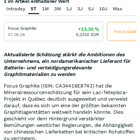
1 im Artikel enthaltener Wert
Intraday
5T
1M
3M
1J
3J
5J
10J
Max
Focus Graphite
+13,30
%
Focus Graphit
07.08.26
0,2310
EUR
Aktualisierte Schätzung stärkt die Ambitionen des
Unternehmens, ein nordamerikanischer Lieferant für
Batterie- und verteidigungsrelevante
Graphitmaterialien zu werden
Focus Graphite (ISIN: CA34416E8743) hat die
Mineralressourcenschätzung für sein Lac-Tetepisca-
Projekt in Québec deutlich ausgeweitet und verweist
darauf, dass es sich um eine der größten bekannten
Graphitlagerstätten weltweit handeln könnte. Dies
geschieht vor dem Hintergrund verstärkter
Bemühungen westlicher Regierungen, die Abhängigkeit
von chinesischen Lieferketten bei kritischen Rohstoffen
zu verringern.