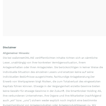
Disclaimer
Allgemeiner Hinweis:
Die bei wallstreetONLINE veröffentlichten Inhalte richten sich an sämtliche
Leser, unabhängig von ihrer konkreten Vermögenssituation, ihrem
Anlageverhalten oder ihren Anlagezielen. Sie berücksichtigen in keiner Weise die
individuelle Situation des einzelnen Lesers und ersetzen keine auf seine
individuellen Bedürfnisse ausgerichtete, fachkundige Anlageberatung.Der
Erwerb von Wertpapieren birgt Risiken, die zum Totalverlust des eingesetzten
Kapitals führen können. Etwaige in der Vergangenheit erzielte Gewinne bieten
keine Gewähr für etwaige Gewinne in der Zukunft. Die Smartbroker Holding AG,
ihre verbundenen Unternehmen, ihre Organe und ihre Mitarbeiter (nachfolgend
auch „wir“ bzw. „uns“) sichern weder explizit noch implizit eine bestimmte
Kursentwicklung von Anlageprodukten oder Anlageproduktklassen zu. Wir