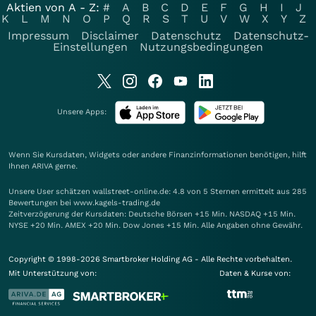
Aktien von A - Z:
#
A
B
C
D
E
F
G
H
I
J
K
L
M
N
O
P
Q
R
S
T
U
V
W
X
Y
Z
Impressum
Disclaimer
Datenschutz
Datenschutz-
Einstellungen
Nutzungsbedingungen
Unsere Apps:
Wenn Sie Kursdaten, Widgets oder andere Finanzinformationen benötigen, hilft
Ihnen
ARIVA
gerne.
Unsere User schätzen wallstreet-online.de: 4.8 von 5 Sternen ermittelt aus 285
Bewertungen bei www.kagels-trading.de
Zeitverzögerung der Kursdaten: Deutsche Börsen +15 Min. NASDAQ +15 Min.
NYSE +20 Min. AMEX +20 Min. Dow Jones +15 Min. Alle Angaben ohne Gewähr.
Copyright © 1998-2026 Smartbroker Holding AG - Alle Rechte vorbehalten.
Mit Unterstützung von:
Daten & Kurse von: