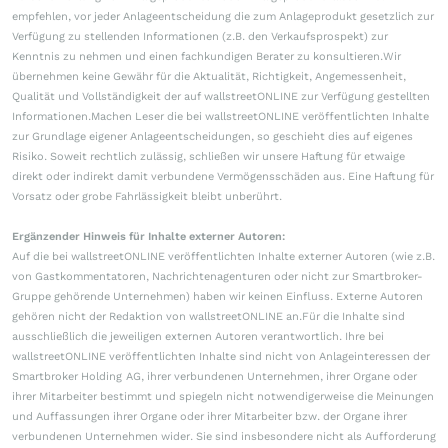
empfehlen, vor jeder Anlageentscheidung die zum Anlageprodukt gesetzlich zur
Verfügung zu stellenden Informationen (z.B. den Verkaufsprospekt) zur
Kenntnis zu nehmen und einen fachkundigen Berater zu konsultieren.Wir
übernehmen keine Gewähr für die Aktualität, Richtigkeit, Angemessenheit,
Qualität und Vollständigkeit der auf wallstreetONLINE zur Verfügung gestellten
Informationen.Machen Leser die bei wallstreetONLINE veröffentlichten Inhalte
zur Grundlage eigener Anlageentscheidungen, so geschieht dies auf eigenes
Risiko. Soweit rechtlich zulässig, schließen wir unsere Haftung für etwaige
direkt oder indirekt damit verbundene Vermögensschäden aus. Eine Haftung für
Vorsatz oder grobe Fahrlässigkeit bleibt unberührt.
Ergänzender Hinweis für Inhalte externer Autoren:
Auf die bei wallstreetONLINE veröffentlichten Inhalte externer Autoren (wie z.B.
von Gastkommentatoren, Nachrichtenagenturen oder nicht zur Smartbroker-
Gruppe gehörende Unternehmen) haben wir keinen Einfluss. Externe Autoren
gehören nicht der Redaktion von wallstreetONLINE an.Für die Inhalte sind
ausschließlich die jeweiligen externen Autoren verantwortlich. Ihre bei
wallstreetONLINE veröffentlichten Inhalte sind nicht von Anlageinteressen der
Smartbroker Holding AG, ihrer verbundenen Unternehmen, ihrer Organe oder
ihrer Mitarbeiter bestimmt und spiegeln nicht notwendigerweise die Meinungen
und Auffassungen ihrer Organe oder ihrer Mitarbeiter bzw. der Organe ihrer
verbundenen Unternehmen wider. Sie sind insbesondere nicht als Aufforderung