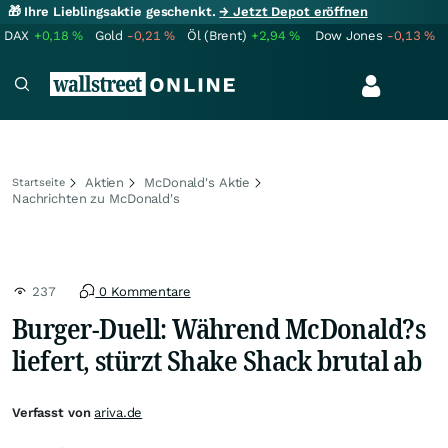
🎁 Ihre Lieblingsaktie geschenkt.
→ Jetzt Depot eröffnen
DAX
+0,18
%
Gold
-0,21
%
Öl (Brent)
+2,94
%
Dow Jones
-0,13
%
Aktien
McDonald's Aktie
Startseite
Nachrichten zu McDonald's
237
0 Kommentare
Burger-Duell: Während McDonald?s
liefert, stürzt Shake Shack brutal ab
Verfasst von
ariva.de