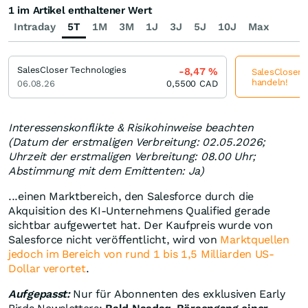
1 im Artikel enthaltener Wert
Intraday
5T
1M
3M
1J
3J
5J
10J
Max
SalesCloser Technologies
-8,47
%
SalesCloser T
handeln!
06.08.26
0,5500
CAD
Interessenskonflikte & Risikohinweise beachten
(Datum der erstmaligen Verbreitung: 02.05.2026;
Uhrzeit der erstmaligen Verbreitung: 08.00 Uhr;
Abstimmung mit dem Emittenten: Ja)
...einen Marktbereich, den Salesforce durch die
Akquisition des KI-Unternehmens Qualified gerade
sichtbar aufgewertet hat. Der Kaufpreis wurde von
Salesforce nicht veröffentlicht, wird von
Marktquellen
jedoch im Bereich von rund 1 bis 1,5 Milliarden US-
Dollar verortet
.
Aufgepasst:
Nur für Abonnenten des exklusiven Early