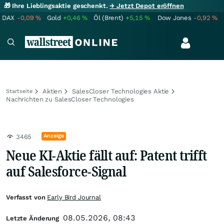
🎁 Ihre Lieblingsaktie geschenkt.
→ Jetzt Depot eröffnen
DAX
-0,09
%
Gold
+0,46
%
Öl (Brent)
+5,15
%
Dow Jones
-0,92
%
Aktien
SalesCloser Technologies Aktie
Startseite
Nachrichten zu SalesCloser Technologies
Anzeige
3465
Neue KI-Aktie fällt auf: Patent trifft
auf Salesforce-Signal
Verfasst von
Early Bird Journal
08.05.2026, 08:43
Letzte Änderung