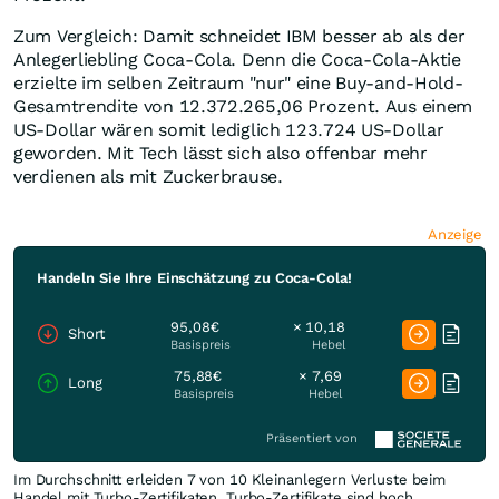
Zum Vergleich: Damit schneidet IBM besser ab als der
Anlegerliebling Coca-Cola. Denn die Coca-Cola-Aktie
erzielte im selben Zeitraum "nur" eine Buy-and-Hold-
Gesamtrendite von 12.372.265,06 Prozent. Aus einem
US-Dollar wären somit lediglich 123.724 US-Dollar
geworden. Mit Tech lässt sich also offenbar mehr
verdienen als mit Zuckerbrause.
Anzeige
Handeln Sie Ihre Einschätzung zu Coca-Cola!
95,08€
× 10,18
Short
Basispreis
Hebel
75,88€
× 7,69
Long
Basispreis
Hebel
Präsentiert von
Im Durchschnitt erleiden 7 von 10 Kleinanlegern Verluste beim
Handel mit Turbo-Zertifikaten. Turbo-Zertifikate sind hoch