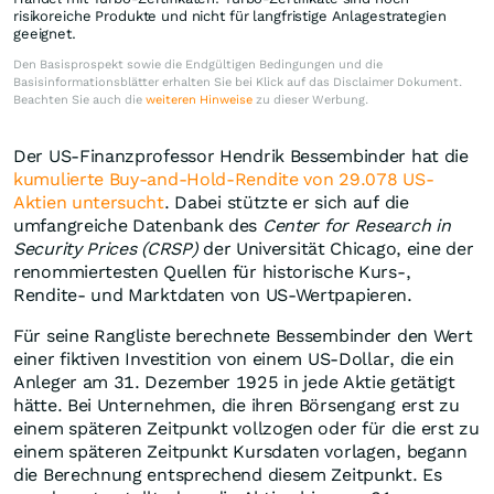
risikoreiche Produkte und nicht für langfristige Anlagestrategien
geeignet.
Den Basisprospekt sowie die Endgültigen Bedingungen und die
Basisinformationsblätter erhalten Sie bei Klick auf das Disclaimer Dokument.
Beachten Sie auch die
weiteren Hinweise
zu dieser Werbung.
Der US-Finanzprofessor Hendrik Bessembinder hat die
kumulierte Buy-and-Hold-Rendite von 29.078 US-
Aktien untersucht
. Dabei stützte er sich auf die
umfangreiche Datenbank des
Center for Research in
Security Prices (CRSP)
der Universität Chicago, eine der
renommiertesten Quellen für historische Kurs-,
Rendite- und Marktdaten von US-Wertpapieren.
Für seine Rangliste berechnete Bessembinder den Wert
einer fiktiven Investition von einem US-Dollar, die ein
Anleger am 31. Dezember 1925 in jede Aktie getätigt
hätte. Bei Unternehmen, die ihren Börsengang erst zu
einem späteren Zeitpunkt vollzogen oder für die erst zu
einem späteren Zeitpunkt Kursdaten vorlagen, begann
die Berechnung entsprechend diesem Zeitpunkt. Es