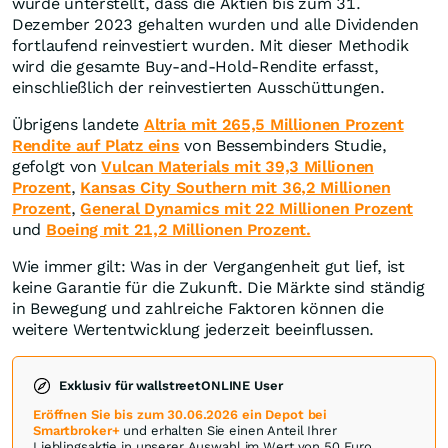
wurde unterstellt, dass die Aktien bis zum 31.
Dezember 2023 gehalten wurden und alle Dividenden
fortlaufend reinvestiert wurden. Mit dieser Methodik
wird die gesamte Buy-and-Hold-Rendite erfasst,
einschließlich der reinvestierten Ausschüttungen.
Übrigens landete
Altria mit 265,5 Millionen Prozent
Rendite auf Platz eins
von Bessembinders Studie,
gefolgt von
Vulcan Materials mit 39,3 Millionen
Prozent
,
Kansas City Southern mit 36,2 Millionen
Prozent
,
General Dynamics mit 22 Millionen Prozent
und
Boeing mit 21,2 Millionen Prozent.
Wie immer gilt: Was in der Vergangenheit gut lief, ist
keine Garantie für die Zukunft. Die Märkte sind ständig
in Bewegung und zahlreiche Faktoren können die
weitere Wertentwicklung jederzeit beeinflussen.
Exklusiv für wallstreetONLINE User
Eröffnen Sie bis zum 30.06.2026 ein Depot bei
Smartbroker+
und erhalten Sie einen Anteil Ihrer
Lieblingsaktie in unserer Auswahl im Wert von 50 Euro.