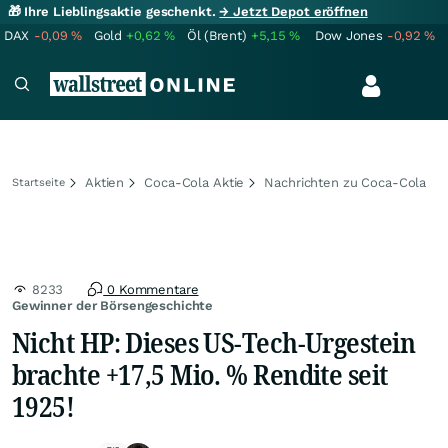
🎁 Ihre Lieblingsaktie geschenkt.
→ Jetzt Depot eröffnen
DAX
-0,09
%
Gold
+0,62
%
Öl (Brent)
+5,15
%
Dow Jones
-0,92
%
Aktien
Coca-Cola Aktie
Nachrichten zu Coca-Cola
Startseite
8233
0 Kommentare
Gewinner der Börsengeschichte
Nicht HP: Dieses US-Tech-Urgestein
brachte +17,5 Mio. % Rendite seit
1925!