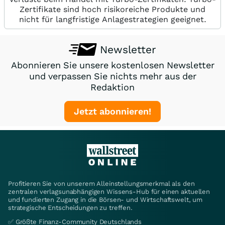
Zertifikate sind hoch risikoreiche Produkte und
nicht für langfristige Anlagestrategien geeignet.
Newsletter
Abonnieren Sie unsere kostenlosen Newsletter
und verpassen Sie nichts mehr aus der
Redaktion
Jetzt abonnieren!
Profitieren Sie von unserem Alleinstellungsmerkmal als den
zentralen verlagsunabhängigen Wissens-Hub für einen aktuellen
und fundierten Zugang in die Börsen- und Wirtschaftswelt, um
strategische Entscheidungen zu treffen.
✅ Größte Finanz-Community Deutschlands