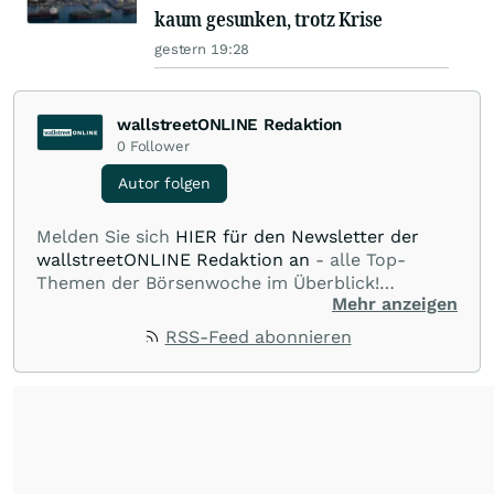
kaum gesunken, trotz Krise
gestern 19:28
wallstreetONLINE Redaktion
0
Follower
Autor folgen
Melden Sie sich
HIER für den Newsletter der
wallstreetONLINE Redaktion an
- alle Top-
Themen der Börsenwoche im Überblick!
Mehr anzeigen
Verpassen Sie kein wichtiges Anleger-Thema!
Für
Beiträge auf diesem journalistischen Channel ist
RSS-Feed abonnieren
die Chefredaktion der wallstreetONLINE
Redaktion verantwortlich.
Die Fachjournalisten
der wallstreetONLINE Redaktion berichten hier
mit ihren Kolleginnen und Kollegen aus den
Partnerredaktionen exklusiv, fundiert,
ausgewogen sowie unabhängig für den Anleger.
Die Zentralredaktion recherchiert intensiv, um