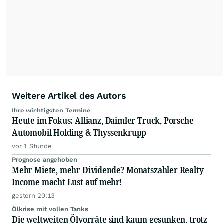
Anlegern der Kategorie Selbstentscheider
relevante Informationen für ihre
Anlageentscheidungen liefern zu können.
NEU:
Podcast "Börse, Baby!"
Weitere Artikel des Autors
Ihre wichtigsten Termine
Heute im Fokus: Allianz, Daimler Truck, Porsche
Automobil Holding & Thyssenkrupp
vor 1 Stunde
Prognose angehoben
Mehr Miete, mehr Dividende? Monatszahler Realty
Income macht Lust auf mehr!
gestern 20:13
Ölkrise mit vollen Tanks
Die weltweiten Ölvorräte sind kaum gesunken, trotz