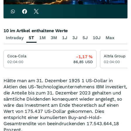
10 im Artikel enthaltene Werte
Intraday
5T
1M
3M
1J
3J
5J
10J
Max
Coca-Cola
Altria Group
-1,17
%
02:04:00
86,85
USD
02:04:00
Hätte man am 31. Dezember 1925 1 US-Dollar in
Aktien des US-Technologieunternehmens IBM investiert,
die Anteile bis zum 31. Dezember 2023 gehalten und
sämtliche Dividenden konsequent wieder angelegt, so
wäre das Investment am Ende theoretisch auf einen
Wert von 175.437 US-Dollar gekommen. Dies
entspricht einer kumulierten Buy-and-Hold-
Gesamtrendite von beeindruckenden 17.543.644,18
Prozent.