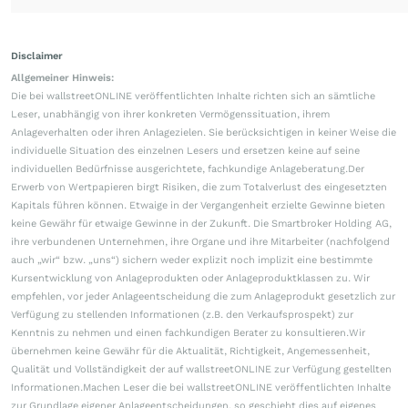
Disclaimer
Allgemeiner Hinweis:
Die bei wallstreetONLINE veröffentlichten Inhalte richten sich an sämtliche
Leser, unabhängig von ihrer konkreten Vermögenssituation, ihrem
Anlageverhalten oder ihren Anlagezielen. Sie berücksichtigen in keiner Weise die
individuelle Situation des einzelnen Lesers und ersetzen keine auf seine
individuellen Bedürfnisse ausgerichtete, fachkundige Anlageberatung.Der
Erwerb von Wertpapieren birgt Risiken, die zum Totalverlust des eingesetzten
Kapitals führen können. Etwaige in der Vergangenheit erzielte Gewinne bieten
keine Gewähr für etwaige Gewinne in der Zukunft. Die Smartbroker Holding AG,
ihre verbundenen Unternehmen, ihre Organe und ihre Mitarbeiter (nachfolgend
auch „wir“ bzw. „uns“) sichern weder explizit noch implizit eine bestimmte
Kursentwicklung von Anlageprodukten oder Anlageproduktklassen zu. Wir
empfehlen, vor jeder Anlageentscheidung die zum Anlageprodukt gesetzlich zur
Verfügung zu stellenden Informationen (z.B. den Verkaufsprospekt) zur
Kenntnis zu nehmen und einen fachkundigen Berater zu konsultieren.Wir
übernehmen keine Gewähr für die Aktualität, Richtigkeit, Angemessenheit,
Qualität und Vollständigkeit der auf wallstreetONLINE zur Verfügung gestellten
Informationen.Machen Leser die bei wallstreetONLINE veröffentlichten Inhalte
zur Grundlage eigener Anlageentscheidungen, so geschieht dies auf eigenes