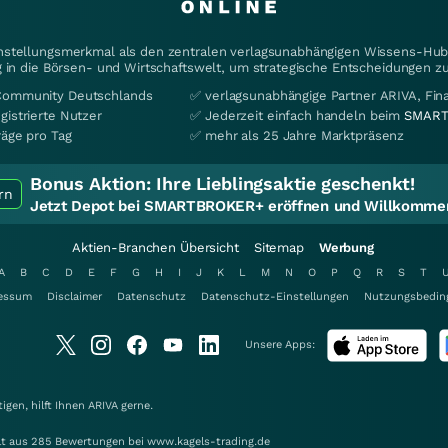
instellungsmerkmal als den zentralen verlagsunabhängigen Wissens-Hub 
 in die Börsen- und Wirtschaftswelt, um strategische Entscheidungen zu
Community Deutschlands
✅ verlagsunabhängige Partner ARIVA, Fi
gistrierte Nutzer
✅ Jederzeit einfach handeln beim
SMART
räge pro Tag
✅ mehr als 25 Jahre Marktpräsenz
Bonus Aktion:
Ihre Lieblingsaktie geschenkt!
rn
Jetzt Depot bei SMARTBROKER+ eröffnen und Willkommen
Aktien-Branchen Übersicht
Sitemap
Werbung
A
B
C
D
E
F
G
H
I
J
K
L
M
N
O
P
Q
R
S
T
essum
Disclaimer
Datenschutz
Datenschutz-Einstellungen
Nutzungsbedin
Unsere Apps:
gen, hilft Ihnen
ARIVA
gerne.
elt aus 285 Bewertungen bei www.kagels-trading.de