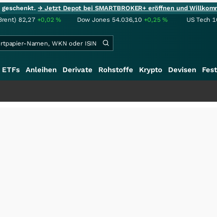
ie geschenkt.
→ Jetzt Depot bei SMARTBROKER+ eröffnen und Willkom
Brent)
82,27
+0,02
%
Dow Jones
54.036,10
+0,25
%
US Tech 1
ETFs
Anleihen
Derivate
Rohstoffe
Krypto
Devisen
Fest