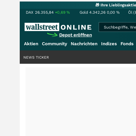
🎁 Ihre Lieblingsakt
DAX
26.355,84
+0,69
%
Gold
4.342,26
0,00
%
Öl (
Depot eröffnen
Aktien
Community
Nachrichten
Indizes
Fonds
NEWS TICKER