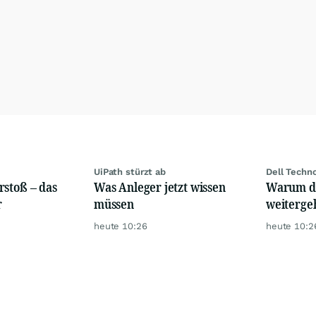
UiPath stürzt ab
Dell Techn
rstoß – das
Was Anleger jetzt wissen
Warum di
r
müssen
weiterge
heute 10:26
heute 10:2