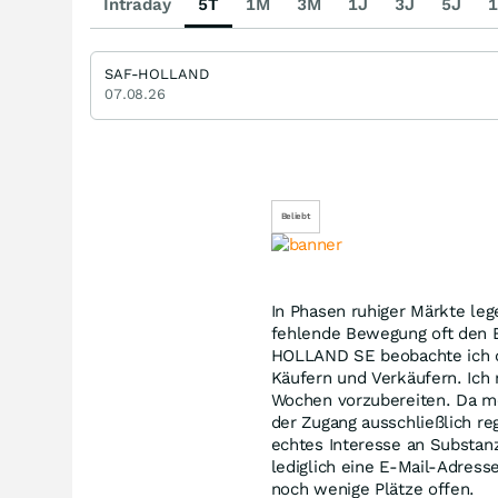
Intraday
5T
1M
3M
1J
3J
5J
1
SAF-HOLLAND
07.08.26
Beliebt
In Phasen ruhiger Märkte leg
fehlende Bewegung oft den B
HOLLAND SE beobachte ich de
Käufern und Verkäufern. Ic
Wochen vorzubereiten. Da me
der Zugang ausschließlich reg
echtes Interesse an Substanz 
lediglich eine E-Mail-Adress
noch wenige Plätze offen.