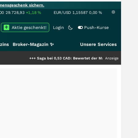
mensgeschenk sichern.
00
29.728,93
+1,18
%
EUR/USD
1,15587
0,00
%
Aktie geschenkt!
Login
Push-Kurse
zins
Broker-Magazin ✨
Unsere Services
+++
Saga bei 0,53 CAD: Bewertet der Markt noch immer nur die Hälft
Anzeige