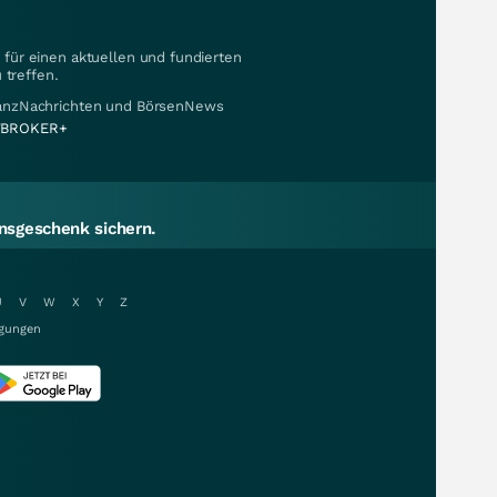
für einen aktuellen und fundierten
 treffen.
nanzNachrichten und BörsenNews
BROKER+
sgeschenk sichern.
U
V
W
X
Y
Z
gungen