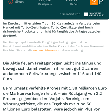
123,71€
× 14,22
Short
Basispreis
Hebel
Präsentiert von
Im Durchschnitt erleiden 7 von 10 Kleinanlegern Verluste beim
Handel mit Turbo-Zertifikaten. Turbo-Zertifikate sind hoch
risikoreiche Produkte und nicht für langfristige Anlagestrategien
geeignet.
Den Basisprospekt sowie die Endgültigen Bedingungen und die
Basisinformationsblätter erhalten Sie bei Klick auf das Disclaimer Dokument.
Beachten Sie auch die
weiteren Hinweise
zu dieser Werbung.
Die Aktie fiel am Freitagmorgen leicht ins Minus und
bewegt sich damit weiter in ihrer seit gut 2 Jahren
andauernden Seitwärtsrange zwischen 115 und 140
Euro.
Beim Umsatz verfehlte Krones mit 1,38 Milliarden Euro
die Markterwartungen leicht – ein Rückgang von 2,2
Prozent gegenüber dem Vorjahr. Bereinigt um
Währungseffekte, die das Ergebnis mit rund 50
Millionen Euro belasteten, wäre jedoch ein Plus von