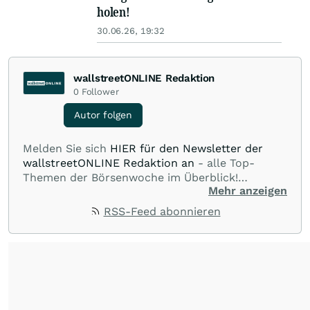
holen!
30.06.26, 19:32
wallstreetONLINE Redaktion
0
Follower
Autor folgen
Melden Sie sich
HIER für den Newsletter der
wallstreetONLINE Redaktion an
- alle Top-
Themen der Börsenwoche im Überblick!
Mehr anzeigen
Verpassen Sie kein wichtiges Anleger-Thema!
Für
Beiträge auf diesem journalistischen Channel ist
RSS-Feed abonnieren
die Chefredaktion der wallstreetONLINE
Redaktion verantwortlich.
Die Fachjournalisten
der wallstreetONLINE Redaktion berichten hier
mit ihren Kolleginnen und Kollegen aus den
Partnerredaktionen exklusiv, fundiert,
ausgewogen sowie unabhängig für den Anleger.
Die Zentralredaktion recherchiert intensiv, um