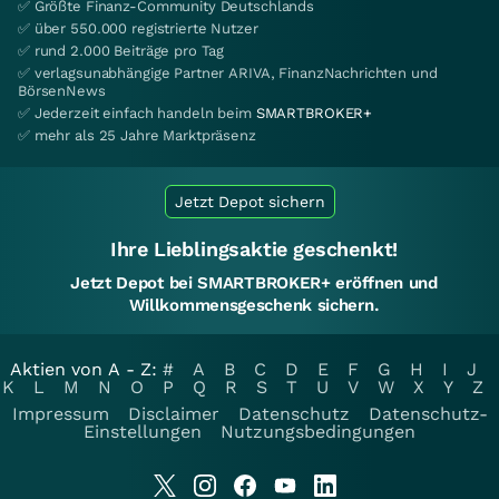
✅ Größte Finanz-Community Deutschlands
✅ über 550.000 registrierte Nutzer
✅ rund 2.000 Beiträge pro Tag
✅ verlagsunabhängige Partner ARIVA, FinanzNachrichten und
BörsenNews
✅ Jederzeit einfach handeln beim
SMARTBROKER+
✅ mehr als 25 Jahre Marktpräsenz
Jetzt Depot sichern
Ihre Lieblingsaktie geschenkt!
Jetzt Depot bei SMARTBROKER+ eröffnen und
Willkommensgeschenk sichern.
Aktien von A - Z:
#
A
B
C
D
E
F
G
H
I
J
K
L
M
N
O
P
Q
R
S
T
U
V
W
X
Y
Z
Impressum
Disclaimer
Datenschutz
Datenschutz-
Einstellungen
Nutzungsbedingungen