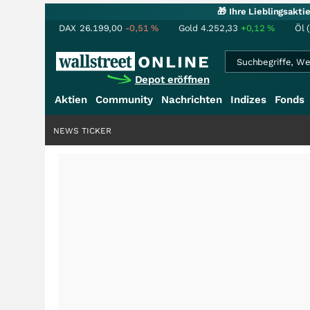
🎁 Ihre Lieblingsakt
DAX
26.199,00
-0,51
%
Gold
4.252,33
+0,12
%
Öl 
Depot eröffnen
Aktien
Community
Nachrichten
Indizes
Fonds
NEWS TICKER