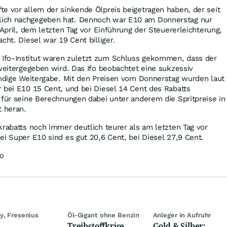
e vor allem der sinkende Ölpreis beigetragen haben, der seit
ich nachgegeben hat. Dennoch war E10 am Donnerstag nur
 April, dem letzten Tag vor Einführung der Steuererleichterung,
cht. Diesel war 19 Cent billiger.
Ifo-Institut waren zuletzt zum Schluss gekommen, dass der
 weitergegeben wird. Das Ifo beobachtet eine sukzessiv
ändige Weitergabe. Mit den Preisen vom Donnerstag wurden laut
 bei E10 15 Cent, und bei Diesel 14 Cent des Rabatts
 für seine Berechnungen dabei unter anderem die Spritpreise in
t heran.
krabatts noch immer deutlich teurer als am letzten Tag vor
ei Super E10 sind es gut 20,6 Cent, bei Diesel 27,9 Cent.
ro
y, Fresenius
Öl-Gigant ohne Benzin
Anleger in Aufruhr
Treibstoffkrise
Gold & Silber: