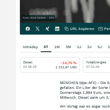
Foto: Arne Dedert - DPA
URL kopieren
Per
Intraday
5T
1M
3M
1J
3J
5J
1
Diesel
TotalEnergies
-14,70
%
05.08.26
07:31:56
1.151,67
USD
MÜNCHEN (dpa-AFX) - Die Spr
gefallen. Ein Liter der Sort
Donnerstags 1,984 Euro, wie
Mittwoch. Diesel sank um 3,
Am Vortag war es sogar noch