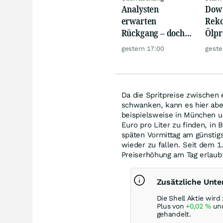
Analysten
Dow 
erwarten
Reko
Rückgang – doch
Ölpre
diese Daten
weit
gestern 17:00
geste
warnen den
zu
Ölmarkt
Da die Spritpreise zwischen 
schwanken, kann es hier ab
beispielsweise in München u
Euro pro Liter zu finden, in 
späten Vormittag am günstigs
wieder zu fallen. Seit dem 1.
Preiserhöhung am Tag erlaubt
Zusätzliche Unte
Die Shell Aktie wir
Plus von
+0,02
%
und
gehandelt.