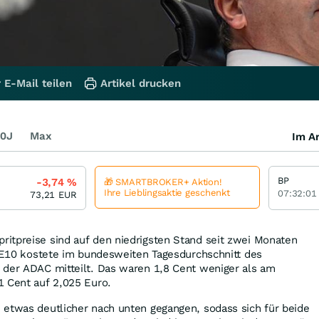
 E-Mail teilen
Artikel drucken
0J
Max
Im Ar
BP
-3,74
%
🎁 SMARTBROKER+ Aktion!
Ihre Lieblingsaktie geschenkt
07:32:01
73,21
EUR
itpreise sind auf den niedrigsten Stand seit zwei Monaten
e E10 kostete im bundesweiten Tagesdurchschnitt des
 der ADAC mitteilt. Das waren 1,8 Cent weniger als am
1 Cent auf 2,025 Euro.
 etwas deutlicher nach unten gegangen, sodass sich für beide