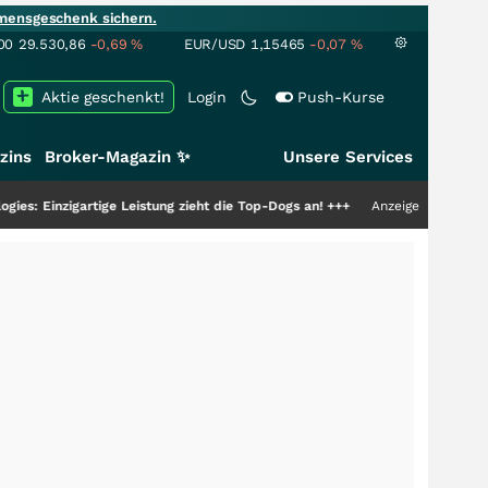
mensgeschenk sichern.
00
29.530,86
-0,69
%
EUR/USD
1,15465
-0,07
%
Aktie geschenkt!
Login
Push-Kurse
zins
Broker-Magazin ✨
Unsere Services
ige Leistung zieht die Top-Dogs an!
+++
Anzeige