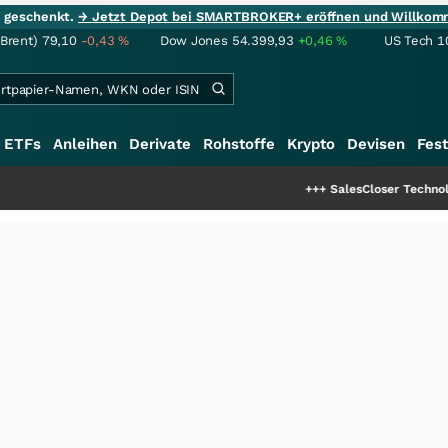
ie geschenkt.
→ Jetzt Depot bei SMARTBROKER+ eröffnen und Willkom
(Brent)
79,10
-0,43
%
Dow Jones
54.399,93
+0,46
%
US Tech 1
ETFs
Anleihen
Derivate
Rohstoffe
Krypto
Devisen
Fest
+++
SalesCloser Technologies: Einzigart