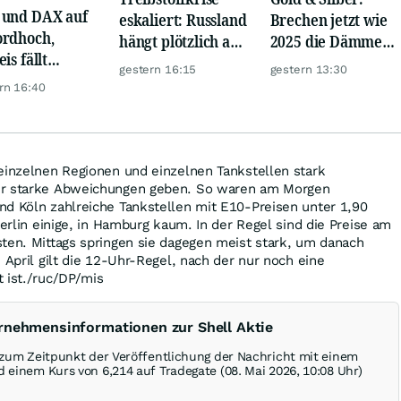
und DAX auf
eskaliert: Russland
Brechen jetzt wie
rdhoch,
hängt plötzlich an
2025 die Dämme?
is fällt
Belarus
Minenaktien vor
gestern 16:15
gestern 13:30
er, Gold legt
Kursexplosion
rn 16:40
einzelnen Regionen und einzelnen Tankstellen stark
er starke Abweichungen geben. So waren am Morgen
nd Köln zahlreiche Tankstellen mit E10-Preisen unter 1,90
Berlin einige, in Hamburg kaum. In der Regel sind die Preise am
ten. Mittags springen sie dagegen meist stark, um danach
 April gilt die 12-Uhr-Regel, nach der nur noch eine
 ist./ruc/DP/mis
rnehmensinformationen zur Shell Aktie
d zum Zeitpunkt der Veröffentlichung der Nachricht mit einem
 einem Kurs von 6,214 auf Tradegate (08. Mai 2026, 10:08 Uhr)