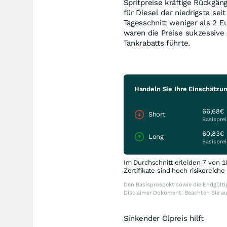
Spritpreise kräftige Rückgäng
für Diesel der niedrigste se
Tagesschnitt weniger als 2 E
waren die Preise sukzessive
Tankrabatts führte.
Handeln Sie Ihre Einschätzu
66,68€
Short
Basisprei
60,83€
Long
Basisprei
Im Durchschnitt erleiden 7 von 1
Zertifikate sind hoch risikoreich
Den Basisprospekt sowie die Endgültig
Disclaimer Dokument. Beachten Sie a
Sinkender Ölpreis hilft