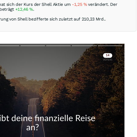
hat sich der Kurs der Shell Aktie um
-1,25
%
verändert. Der
 beträgt
+12,46
%
.
rung von Shell bezifferte sich zuletzt auf 210,23 Mrd..
Skip
Skip