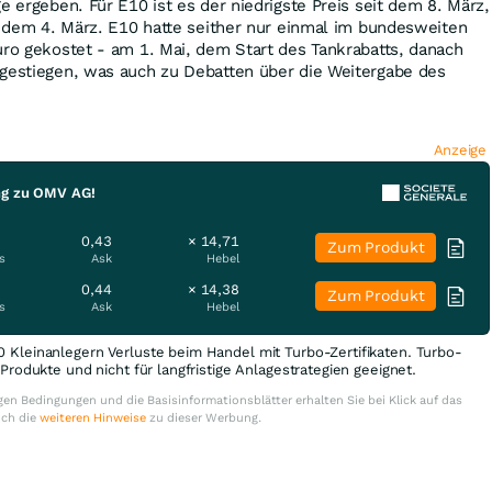
e ergeben. Für E10 ist es der niedrigste Preis seit dem 8. März,
it dem 4. März. E10 hatte seither nur einmal im bundesweiten
uro gekostet - am 1. Mai, dem Start des Tankrabatts, danach
 gestiegen, was auch zu Debatten über die Weitergabe des
Anzeige
ng zu OMV AG!
0,43
× 14,71
Zum Produkt
s
Ask
Hebel
0,44
× 14,38
Zum Produkt
s
Ask
Hebel
0 Kleinanlegern Verluste beim Handel mit Turbo-Zertifikaten. Turbo-
e Produkte und nicht für langfristige Anlagestrategien geeignet.
en Bedingungen und die Basisinformationsblätter erhalten Sie bei Klick auf das
uch die
weiteren Hinweise
zu dieser Werbung.