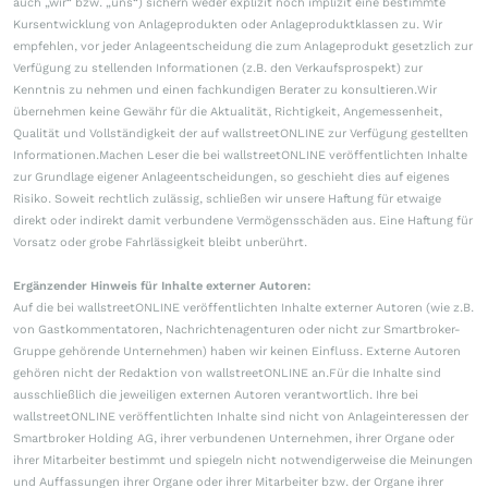
auch „wir“ bzw. „uns“) sichern weder explizit noch implizit eine bestimmte
Kursentwicklung von Anlageprodukten oder Anlageproduktklassen zu. Wir
empfehlen, vor jeder Anlageentscheidung die zum Anlageprodukt gesetzlich zur
Verfügung zu stellenden Informationen (z.B. den Verkaufsprospekt) zur
Kenntnis zu nehmen und einen fachkundigen Berater zu konsultieren.Wir
übernehmen keine Gewähr für die Aktualität, Richtigkeit, Angemessenheit,
Qualität und Vollständigkeit der auf wallstreetONLINE zur Verfügung gestellten
Informationen.Machen Leser die bei wallstreetONLINE veröffentlichten Inhalte
zur Grundlage eigener Anlageentscheidungen, so geschieht dies auf eigenes
Risiko. Soweit rechtlich zulässig, schließen wir unsere Haftung für etwaige
direkt oder indirekt damit verbundene Vermögensschäden aus. Eine Haftung für
Vorsatz oder grobe Fahrlässigkeit bleibt unberührt.
Ergänzender Hinweis für Inhalte externer Autoren:
Auf die bei wallstreetONLINE veröffentlichten Inhalte externer Autoren (wie z.B.
von Gastkommentatoren, Nachrichtenagenturen oder nicht zur Smartbroker-
Gruppe gehörende Unternehmen) haben wir keinen Einfluss. Externe Autoren
gehören nicht der Redaktion von wallstreetONLINE an.Für die Inhalte sind
ausschließlich die jeweiligen externen Autoren verantwortlich. Ihre bei
wallstreetONLINE veröffentlichten Inhalte sind nicht von Anlageinteressen der
Smartbroker Holding AG, ihrer verbundenen Unternehmen, ihrer Organe oder
ihrer Mitarbeiter bestimmt und spiegeln nicht notwendigerweise die Meinungen
und Auffassungen ihrer Organe oder ihrer Mitarbeiter bzw. der Organe ihrer