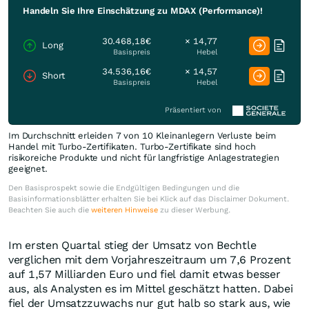
Handeln Sie Ihre Einschätzung zu MDAX (Performance)!
30.468,18€
× 14,77
Long
Basispreis
Hebel
34.536,16€
× 14,57
Short
Basispreis
Hebel
Präsentiert von
Im Durchschnitt erleiden 7 von 10 Kleinanlegern Verluste beim
Handel mit Turbo-Zertifikaten. Turbo-Zertifikate sind hoch
risikoreiche Produkte und nicht für langfristige Anlagestrategien
geeignet.
Den Basisprospekt sowie die Endgültigen Bedingungen und die
Basisinformationsblätter erhalten Sie bei Klick auf das Disclaimer Dokument.
Beachten Sie auch die
weiteren Hinweise
zu dieser Werbung.
Im ersten Quartal stieg der Umsatz von Bechtle
verglichen mit dem Vorjahreszeitraum um 7,6 Prozent
auf 1,57 Milliarden Euro und fiel damit etwas besser
aus, als Analysten es im Mittel geschätzt hatten. Dabei
fiel der Umsatzzuwachs nur gut halb so stark aus, wie