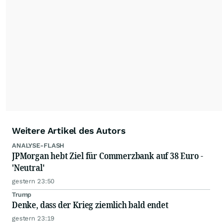
Feeds ist ausschließlich für private und nicht
kommerzielle Internetangebote zulässig. Eine
dauerhafte Archivierung der dpa-AFX-
Nachrichten auf diesen Seiten ist nicht zulässig.
Alle Rechte bleiben vorbehalten. (dpa-AFX)
Weitere Artikel des Autors
ANALYSE-FLASH
JPMorgan hebt Ziel für Commerzbank auf 38 Euro -
'Neutral'
gestern 23:50
Trump
Denke, dass der Krieg ziemlich bald endet
gestern 23:19