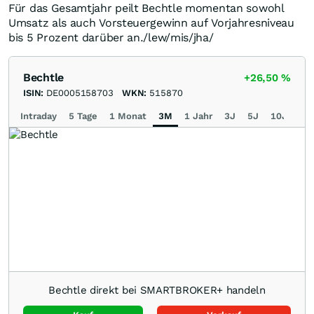
Für das Gesamtjahr peilt Bechtle momentan sowohl
Umsatz als auch Vorsteuergewinn auf Vorjahresniveau
bis 5 Prozent darüber an./lew/mis/jha/
Bechtle
+26,50
%
ISIN:
DE0005158703
WKN:
515870
Intraday
5 Tage
1 Monat
3M
1 Jahr
3J
5J
10J
Ma
Bechtle direkt bei SMARTBROKER+ handeln