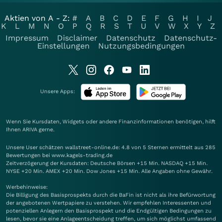
Aktien von A - Z:
#
A
B
C
D
E
F
G
H
I
J
K
L
M
N
O
P
Q
R
S
T
U
V
W
X
Y
Z
Impressum
Disclaimer
Datenschutz
Datenschutz-
Einstellungen
Nutzungsbedingungen
Unsere Apps:
Wenn Sie Kursdaten, Widgets oder andere Finanzinformationen benötigen, hilft
Ihnen
ARIVA
gerne.
Unsere User schätzen wallstreet-online.de: 4.8 von 5 Sternen ermittelt aus 285
Bewertungen bei www.kagels-trading.de
Zeitverzögerung der Kursdaten: Deutsche Börsen +15 Min. NASDAQ +15 Min.
NYSE +20 Min. AMEX +20 Min. Dow Jones +15 Min. Alle Angaben ohne Gewähr.
Werbehinweise:
Die Billigung des Basisprospekts durch die BaFin ist nicht als ihre Befürwortung
der angebotenen Wertpapiere zu verstehen. Wir empfehlen Interessenten und
potenziellen Anlegern den Basisprospekt und die Endgültigen Bedingungen zu
lesen, bevor sie eine Anlageentscheidung treffen, um sich möglichst umfassend