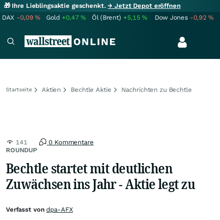
🎁 Ihre Lieblingsaktie geschenkt.
→ Jetzt Depot eröffnen
DAX
-0,09
%
Gold
+0,47
%
Öl (Brent)
+5,15
%
Dow Jones
-0,92
%
Aktien
Bechtle Aktie
Nachrichten zu Bechtle
Startseite
141
0 Kommentare
ROUNDUP
Bechtle startet mit deutlichen
Zuwächsen ins Jahr - Aktie legt zu
Verfasst von
dpa-AFX