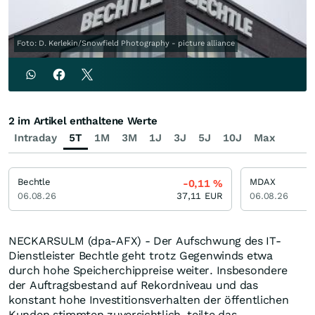
Foto: D. Kerlekin/Snowfield Photography - picture alliance
2 im Artikel enthaltene Werte
Intraday
5T
1M
3M
1J
3J
5J
10J
Max
Bechtle
MDAX
-0,11
%
06.08.26
37,11
EUR
06.08.26
NECKARSULM (dpa-AFX) - Der Aufschwung des IT-
Dienstleister Bechtle geht trotz Gegenwinds etwa
durch hohe Speicherchippreise weiter. Insbesondere
der Auftragsbestand auf Rekordniveau und das
konstant hohe Investitionsverhalten der öffentlichen
Kunden stimmten zuversichtlich, teilte das