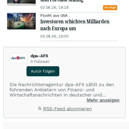
03.08.26, 18:19
Anzeige
Flucht aus USA
Investoren schichten Milliarden
nach Europa um
05.08.26, 19:00
dpa-AFX
0
Follower
Autor folgen
Die Nachrichtenagentur dpa-AFX zählt zu den
führenden Anbietern von Finanz- und
Wirtschaftsnachrichten in deutscher und
englischer Sprache. Gestützt auf ein
Mehr anzeigen
internationales Agentur-Netzwerk berichtet
RSS-Feed abonnieren
dpa-AFX unabhängig, zuverlässig und schnell
von allen wichtigen Finanzstandorten der Welt.
Die Nutzung der Inhalte in Form eines RSS-