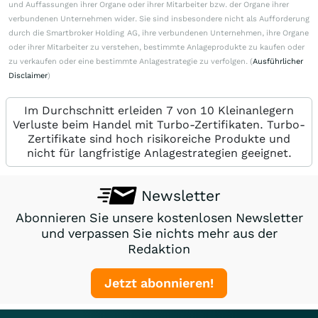
und Auffassungen ihrer Organe oder ihrer Mitarbeiter bzw. der Organe ihrer
verbundenen Unternehmen wider. Sie sind insbesondere nicht als Aufforderung
durch die Smartbroker Holding AG, ihre verbundenen Unternehmen, ihre Organe
oder ihrer Mitarbeiter zu verstehen, bestimmte Anlageprodukte zu kaufen oder
zu verkaufen oder eine bestimmte Anlagestrategie zu verfolgen. (
Ausführlicher
Disclaimer
)
Im Durchschnitt erleiden 7 von 10 Kleinanlegern
Verluste beim Handel mit Turbo-Zertifikaten. Turbo-
Zertifikate sind hoch risikoreiche Produkte und
nicht für langfristige Anlagestrategien geeignet.
Newsletter
Abonnieren Sie unsere kostenlosen Newsletter
und verpassen Sie nichts mehr aus der
Redaktion
Jetzt abonnieren!