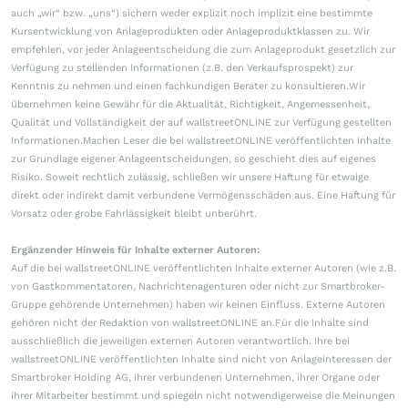
auch „wir“ bzw. „uns“) sichern weder explizit noch implizit eine bestimmte
Kursentwicklung von Anlageprodukten oder Anlageproduktklassen zu. Wir
empfehlen, vor jeder Anlageentscheidung die zum Anlageprodukt gesetzlich zur
Verfügung zu stellenden Informationen (z.B. den Verkaufsprospekt) zur
Kenntnis zu nehmen und einen fachkundigen Berater zu konsultieren.Wir
übernehmen keine Gewähr für die Aktualität, Richtigkeit, Angemessenheit,
Qualität und Vollständigkeit der auf wallstreetONLINE zur Verfügung gestellten
Informationen.Machen Leser die bei wallstreetONLINE veröffentlichten Inhalte
zur Grundlage eigener Anlageentscheidungen, so geschieht dies auf eigenes
Risiko. Soweit rechtlich zulässig, schließen wir unsere Haftung für etwaige
direkt oder indirekt damit verbundene Vermögensschäden aus. Eine Haftung für
Vorsatz oder grobe Fahrlässigkeit bleibt unberührt.
Ergänzender Hinweis für Inhalte externer Autoren:
Auf die bei wallstreetONLINE veröffentlichten Inhalte externer Autoren (wie z.B.
von Gastkommentatoren, Nachrichtenagenturen oder nicht zur Smartbroker-
Gruppe gehörende Unternehmen) haben wir keinen Einfluss. Externe Autoren
gehören nicht der Redaktion von wallstreetONLINE an.Für die Inhalte sind
ausschließlich die jeweiligen externen Autoren verantwortlich. Ihre bei
wallstreetONLINE veröffentlichten Inhalte sind nicht von Anlageinteressen der
Smartbroker Holding AG, ihrer verbundenen Unternehmen, ihrer Organe oder
ihrer Mitarbeiter bestimmt und spiegeln nicht notwendigerweise die Meinungen