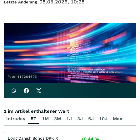
08.05.2026, 10:28
Letzte Änderung
Foto: 417264605
1 im Artikel enthaltener Wert
Intraday
5T
1M
3M
1J
3J
5J
10J
Max
Long Danish Bonds DKK R
+0,44
%