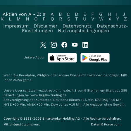
Aktien von A - Z:
#
A
B
C
D
E
F
G
H
I
J
K
L
M
N
O
P
Q
R
S
T
U
V
W
X
Y
Z
Impressum
Disclaimer
Datenschutz
Datenschutz-
Einstellungen
Nutzungsbedingungen
Unsere Apps:
Wenn Sie Kursdaten, Widgets oder andere Finanzinformationen benötigen, hilft
Ihnen
ARIVA
gerne.
Unsere User schätzen wallstreet-online.de: 4.8 von 5 Sternen ermittelt aus 285
Bewertungen bei www.kagels-trading.de
Zeitverzögerung der Kursdaten: Deutsche Börsen +15 Min. NASDAQ +15 Min.
NYSE +20 Min. AMEX +20 Min. Dow Jones +15 Min. Alle Angaben ohne Gewähr.
Copyright © 1998-2026 Smartbroker Holding AG - Alle Rechte vorbehalten.
Mit Unterstützung von:
Daten & Kurse von: