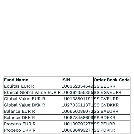
Fund Name
ISIN
Order Book Code
Equitas EUR R
LU0362354549
SSIEEURR
Ethical Global Value EUR R
LU0362355355
SSIEGVEURR
Global Value EUR R
LU0138501191
SSIGVEURR
Global Value DKK R
LU2703611371
SSIGVDKKR
Balance EUR R
LU0650088072
SSIBAEURR
Balance DKK R
LU0673458609
SSIBDKKR
Procedo EUR R
LU0139792278
SSIPEURR
Procedo DKK R
LU0686499277
SSIPDKKR