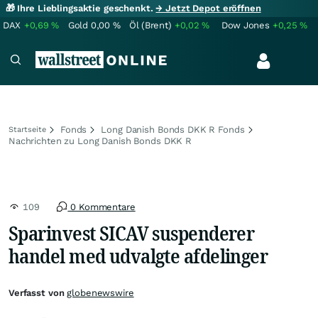
🎁 Ihre Lieblingsaktie geschenkt.
→ Jetzt Depot eröffnen
DAX
+0,69
%
Gold
0,00
%
Öl (Brent)
+0,02
%
Dow Jones
+0,25
%
Fonds
Long Danish Bonds DKK R Fonds
Startseite
Nachrichten zu Long Danish Bonds DKK R
109
0 Kommentare
Sparinvest SICAV suspenderer
handel med udvalgte afdelinger
Verfasst von
globenewswire