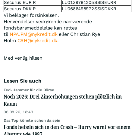
Securus EUR R
LU0139791205
SSISEURR
Securus DKK R
LU0686498972
SSISDKKR
Vi beklager forsinkelsen.
Henvendelser vedrørende nærværende
fondsbørsmeddelelse kan rettes
til
NPA.PM@nykredit.dk
eller Christian Rye
Holm
CRH@nykredit.dk
.
Med venlig hilsen
Lesen Sie auch
Fed-Hammer für die Börse
Noch 2026: Drei Zinserhöhungen stehen plötzlich im
Raum
06.08.26, 18:43
Das Top könnte schon da sein
Fonds hebeln sich in den Crash – Burry warnt vor einem
Absturz wie 1987