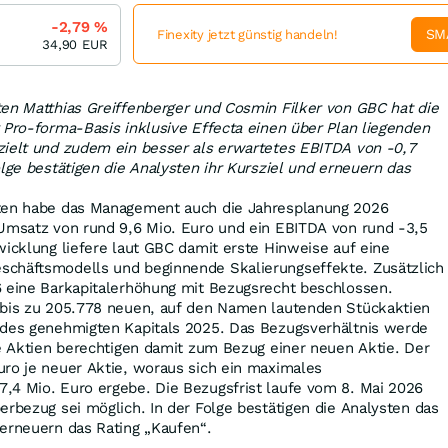
-2,79
%
SM
Finexity jetzt günstig handeln!
34,90
EUR
ten Matthias Greiffenberger und Cosmin Filker von GBC hat die
 Pro-forma-Basis inklusive Effecta einen über Plan liegenden
zielt und zudem ein besser als erwartetes EBITDA von -0,7
olge bestätigen die Analysten ihr Kursziel und erneuern das
sten habe das Management auch die Jahresplanung 2026
 Umsatz von rund 9,6 Mio. Euro und ein EBITDA von rund -3,5
wicklung liefere laut GBC damit erste Hinweise auf eine
chäftsmodells und beginnende Skalierungseffekte. Zusätzlich
6 eine Barkapitalerhöhung mit Bezugsrecht beschlossen.
 bis zu 205.778 neuen, auf den Namen lautenden Stückaktien
 des genehmigten Kapitals 2025. Das Bezugsverhältnis werde
te Aktien berechtigen damit zum Bezug einer neuen Aktie. Der
uro je neuer Aktie, woraus sich ein maximales
,4 Mio. Euro ergebe. Die Bezugsfrist laufe vom 8. Mai 2026
erbezug sei möglich. In der Folge bestätigen die Analysten das
erneuern das Rating „Kaufen“.