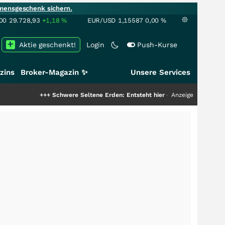
mensgeschenk sichern.
00
29.728,93
+1,18
%
EUR/USD
1,15587
0,00
%
Aktie geschenkt!
Login
Push-Kurse
zins
Broker-Magazin ✨
Unsere Services
+++
Schwere Seltene Erden: Entsteht hier die nächste Milliardenstory?
Anzeige
+++