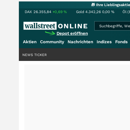
🎁 Ihre Lieblingsakt
DAX
26.355,84
+0,69
%
Gold
4.342,26
0,00
%
Öl (
Depot eröffnen
Aktien
Community
Nachrichten
Indizes
Fonds
NEWS TICKER