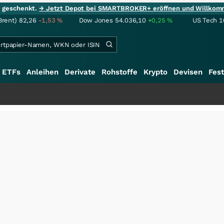
ie geschenkt.
→ Jetzt Depot bei SMARTBROKER+ eröffnen und Willkom
Brent)
82,26
-1,53
%
Dow Jones
54.036,10
+0,25
%
US Tech 1
ETFs
Anleihen
Derivate
Rohstoffe
Krypto
Devisen
Fest