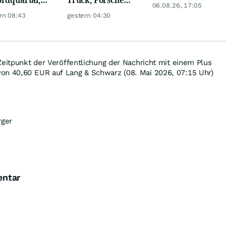
Telekom, Henkel
06.08.26, 17:05
 KI-Kosten
Automobil Holding
rn 08:43
gestern 04:30
pfen Gewinn
& Thyssenkrupp
Zeitpunkt der Veröffentlichung der Nachricht mit einem Plus
von 40,60
EUR
auf Lang & Schwarz (08. Mai 2026, 07:15 Uhr)
rger
entar