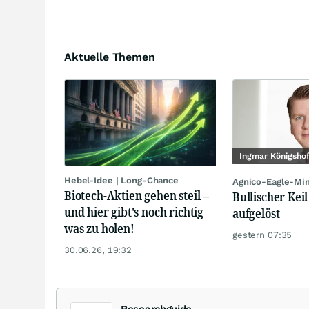
Aktuelle Themen
Ingmar Königsho
Hebel-Idee | Long-Chance
Agnico-Eagle-Mi
Biotech-Aktien gehen steil –
Bullischer Keil
und hier gibt's noch richtig
aufgelöst
was zu holen!
gestern 07:35
30.06.26, 19:32
Researchguide