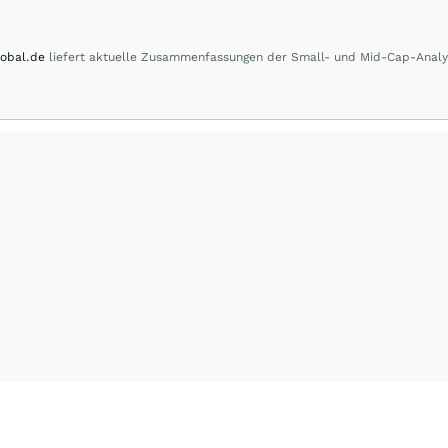
obal.de
liefert aktuelle Zusammenfassungen der Small- und Mid-Cap-Anal
 Spektrum der Berichterstattung von AKTIEN-GLOBAL reicht von Marktberic
nd Kommentare zu internationalen Blue-Chips bis zur laufenden Beobachtung