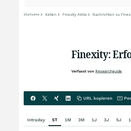
Aktien
Finexity Aktie
Nachrichten zu Finex
Startseite
Finexity: Erf
Verfasst von
Researchguide
URL kopieren
Per
Intraday
5T
1M
3M
1J
3J
5J
1