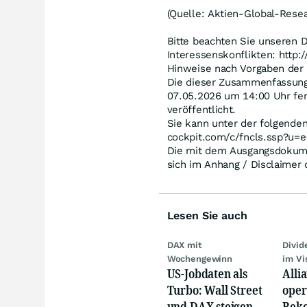
(Quelle: Aktien-Global-Resea
Bitte beachten Sie unseren 
Interessenskonflikten: http
Hinweise nach Vorgaben der
Die dieser Zusammenfassung
07.05.2026 um 14:00 Uhr fer
veröffentlicht.
Sie kann unter der folgende
cockpit.com/c/fncls.ssp?u
Die mit dem Ausgangsdokume
sich im Anhang / Disclaimer
Lesen Sie auch
DAX mit
Divi
Wochengewinn
im Vi
US-Jobdaten als
Alli
Turbo: Wall Street
oper
und DAX steigen,
Reko