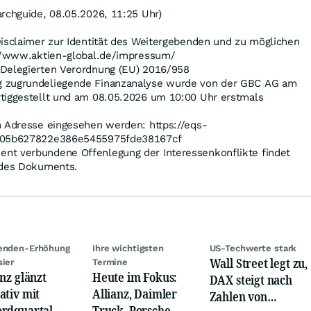
rchguide, 08.05.2026, 11:25 Uhr)
Disclaimer zur Identität des Weitergebenden und zu möglichen
://www.aktien-global.de/impressum/
 Delegierten Verordnung (EU) 2016/958
 zugrundeliegende Finanzanalyse wurde von der GBC AG am
tiggestellt und am 08.05.2026 um 10:00 Uhr erstmals
n Adresse eingesehen werden: https://eqs-
=e05b627822e386e5455975fde38167cf
nt verbundene Offenlegung der Interessenkonflikte findet
 des Dokuments.
denden-Erhöhung
Ihre wichtigsten
US-Techwerte stark
Wall Street legt zu,
sier
Termine
anz glänzt
Heute im Fokus:
DAX steigt nach
ativ mit
Allianz, Daimler
Zahlen von
rdquartal,
Truck, Porsche