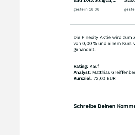
Gold glänzt
doch
gestern 18:38
geste
däm
Die Finexity Aktie wird zum 
von
0,00
%
und einem Kurs 
gehandelt.
Rating:
Kauf
Analyst:
Matthias Greiffenbe
Kursziel:
72,00 EUR
Schreibe Deinen Komm