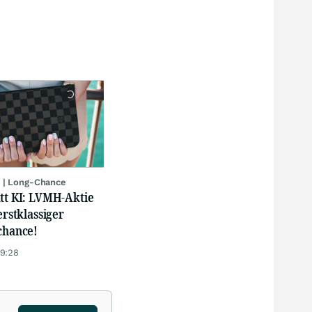
 | Long-Chance
att KI: LVMH-Aktie
erstklassiger
chance!
19:28