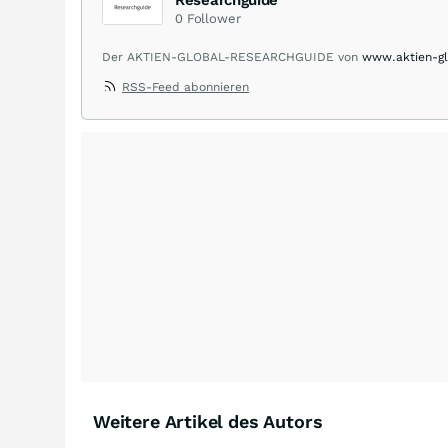
0
Follower
Der AKTIEN-GLOBAL-RESEARCHGUIDE von
www.aktien-gl
deutscher Researchhäuser und -abteilungen. Das gesamte
RSS-Feed abonnieren
den wichtigsten Indizes im In- und Ausland, über News u
deutscher Nebenwerte.
Weitere Artikel des Autors